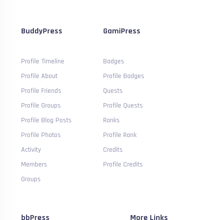
BuddyPress
GamiPress
Profile Timeline
Badges
Profile About
Profile Badges
Profile Friends
Quests
Profile Groups
Profile Quests
Profile Blog Posts
Ranks
Profile Photos
Profile Rank
Activity
Credits
Members
Profile Credits
Groups
bbPress
More Links