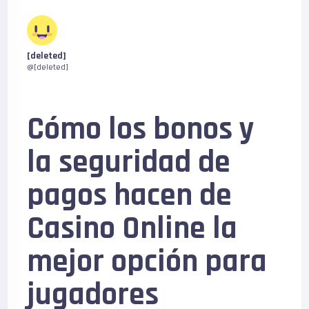
[deleted]
@[deleted]
Cómo los bonos y
la seguridad de
pagos hacen de
Casino Online la
mejor opción para
jugadores