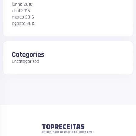
junho 2016
abril 2016
março 2016
agosto 2015
Categories
Uncategorized
TOPRECEITAS
COMUNIDADE DE RECEITAS LUCRATIVAS