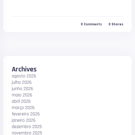
0
Comments
0
Shares
Archives
agosto 2026
julho 2026
junho 2026
maio 2026
abril 2026
março 2026
fevereiro 2026
janeiro 2026
dezembro 2025
novembro 2025