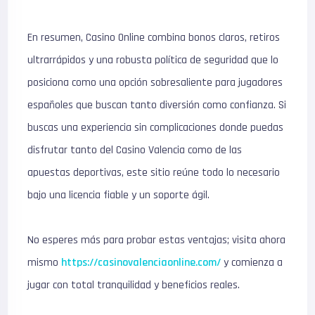
En resumen, Casino Online combina bonos claros, retiros
ultrarrápidos y una robusta política de seguridad que lo
posiciona como una opción sobresaliente para jugadores
españoles que buscan tanto diversión como confianza. Si
buscas una experiencia sin complicaciones donde puedas
disfrutar tanto del Casino Valencia como de las
apuestas deportivas, este sitio reúne todo lo necesario
bajo una licencia fiable y un soporte ágil.
No esperes más para probar estas ventajas; visita ahora
mismo
https://casinovalenciaonline.com/
y comienza a
jugar con total tranquilidad y beneficios reales.