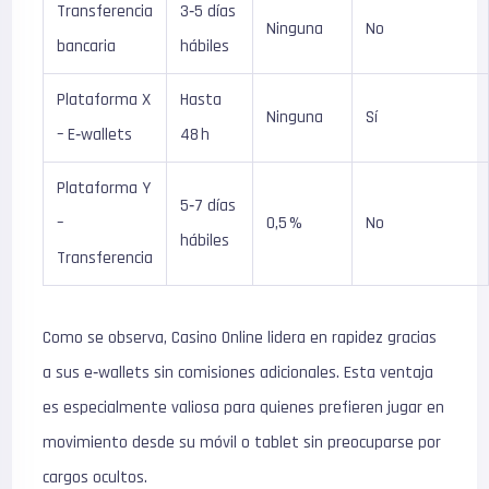
Transferencia
3‑5 días
Ninguna
No
bancaria
hábiles
Plataforma X
Hasta
Ninguna
Sí
– E‑wallets
48 h
Plataforma Y
5‑7 días
–
0,5 %
No
hábiles
Transferencia
Como se observa, Casino Online lidera en rapidez gracias
a sus e‑wallets sin comisiones adicionales. Esta ventaja
es especialmente valiosa para quienes prefieren jugar en
movimiento desde su móvil o tablet sin preocuparse por
cargos ocultos.