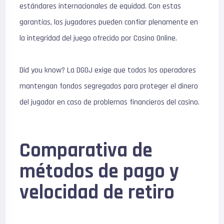
estándares internacionales de equidad. Con estas
garantías, los jugadores pueden confiar plenamente en
la integridad del juego ofrecido por Casino Online.
Did you know? La DGOJ exige que todos los operadores
mantengan fondos segregados para proteger el dinero
del jugador en caso de problemas financieros del casino.
Comparativa de
métodos de pago y
velocidad de retiro