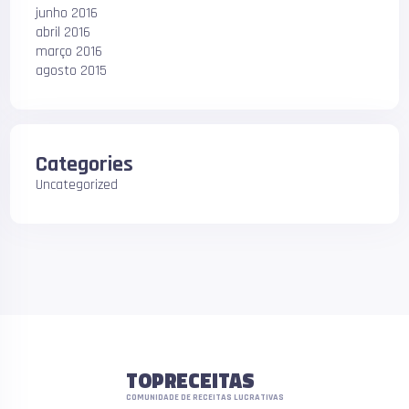
junho 2016
abril 2016
março 2016
agosto 2015
Categories
Uncategorized
TOPRECEITAS
COMUNIDADE DE RECEITAS LUCRATIVAS