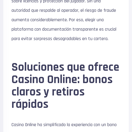
sobre licencias y protección del jugador. Sin una
autoridad que respalde al operador, el riesgo de fraude
aumenta considerablemente. Por eso, elegir una
plataforma con documentación transparente es crucial
para evitar sorpresas desagradables en tu cartera.
Soluciones que ofrece
Casino Online: bonos
claros y retiros
rápidos
Casino Online ha simplificado la experiencia con un bono