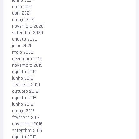
junho 2021
maio 2021
abril 2021
março 2021
novembro 2020
setembro 2020
agosto 2020
julho 2020
maio 2020
dezembro 2019
novembro 2019
agosto 2019
junho 2019
fevereiro 2019
outubro 2018
agosto 2018
junho 2018
março 2018
fevereiro 2017
novembro 2016
setembro 2016
agosto 2016