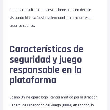
Puedes consultar todos estos beneficios en detalle
visitando https://casinovalenciaonline.com/ antes de
crear tu cuenta.
Características de
seguridad y juego
responsable en la
plataforma
Casino Online opera bajo licencia emitida por la Dirección
General de Ordenación del Juego (DGOJ) en España, lo