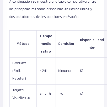
A continuación se muestra una tabla comparativa entre
los principales métodos disponibles en Casino Online y
dos plataformas rivales populares en España:
Tiempo
Disponibilidad
Método
medio
Comisión
móvil
retiro
E‑wallets
(Skrill,
< 24 h
Ninguna
Sí
Neteller)
Tarjeta
48‑72 h
1 %
Sí
Visa/Débito