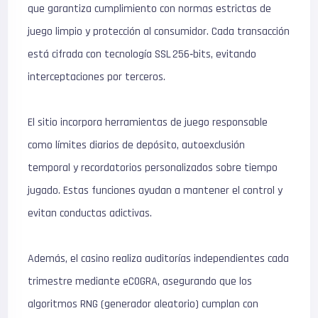
que garantiza cumplimiento con normas estrictas de
juego limpio y protección al consumidor. Cada transacción
está cifrada con tecnología SSL 256‑bits, evitando
interceptaciones por terceros.
El sitio incorpora herramientas de juego responsable
como límites diarios de depósito, autoexclusión
temporal y recordatorios personalizados sobre tiempo
jugado. Estas funciones ayudan a mantener el control y
evitan conductas adictivas.
Además, el casino realiza auditorías independientes cada
trimestre mediante eCOGRA, asegurando que los
algoritmos RNG (generador aleatorio) cumplan con