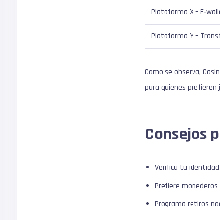
Plataforma X – E‑wall
Plataforma Y – Trans
Como se observa, Casino
para quienes prefieren 
Consejos p
Verifica tu identida
Prefiere monederos 
Programa retiros noc