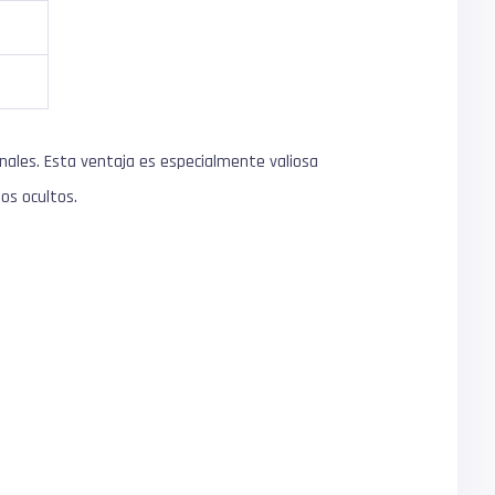
onales. Esta ventaja es especialmente valiosa
os ocultos.
l