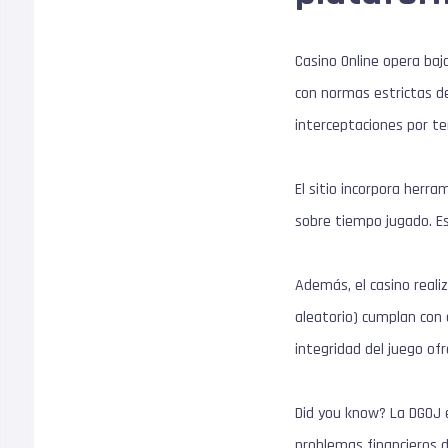
Casino Online opera baj
con normas estrictas de
interceptaciones por te
El sitio incorpora herr
sobre tiempo jugado. Es
Además, el casino real
aleatorio) cumplan con 
integridad del juego ofr
Did you know? La DGOJ 
problemas financieros d