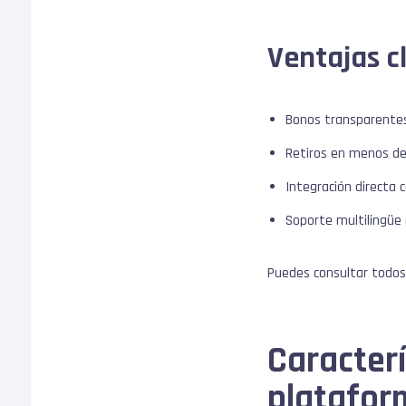
Ventajas c
Bonos transparentes
Retiros en menos de
Integración directa
Soporte multilingüe 
Puedes consultar todos 
Caracterí
platafor