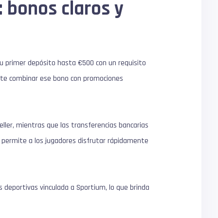
: bonos claros y
 tu primer depósito hasta €500 con un requisito
ite combinar ese bono con promociones
ller, mientras que las transferencias bancarias
y permite a los jugadores disfrutar rápidamente
 deportivas vinculada a Sportium, lo que brinda