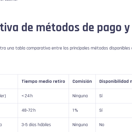
iva de métodos de pago y v
ra una tabla comparativa entre los principales métodos disponibles e
Tiempo medio retiro
Comisión
Disponibilidad 
ler)
< 24 h
Ninguna
Sí
48‑72 h
1 %
Sí
a
3‑5 días hábiles
Ninguna
No