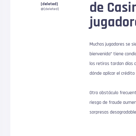
de Casi
[deleted]
@[deleted]
jugador
Muchos jugadores se si
bienvenida” tiene condi
los retiros tardan días
dónde aplicar el crédito 
Otro obstáculo frecuent
riesgo de fraude aumen
sorpresas desagradable