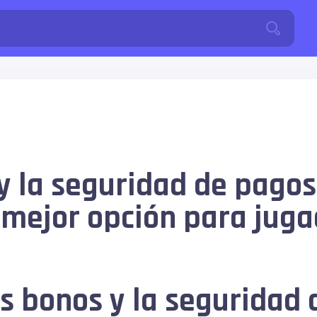
y la seguridad de pagos
a mejor opción para jug
s bonos y la seguridad