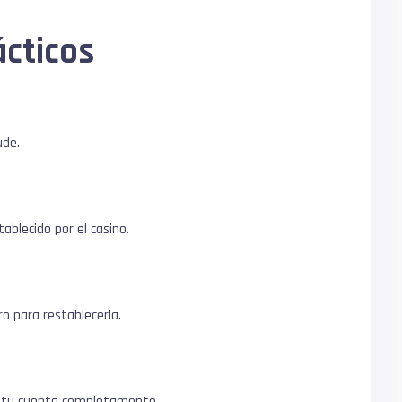
ácticos
ude.
ablecido por el casino.
ro para restablecerla.
do tu cuenta completamente.