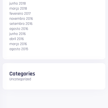
junho 2018
março 2018
fevereiro 2017
novembro 2016
setembro 2016
agosto 2016
junho 2016
abril 2016
março 2016
agosto 2015
Categories
Uncategorized