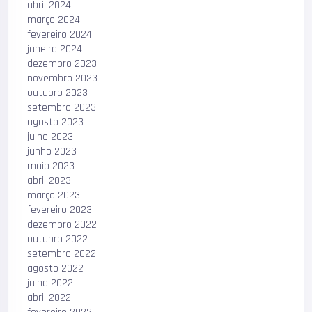
abril 2024
março 2024
fevereiro 2024
janeiro 2024
dezembro 2023
novembro 2023
outubro 2023
setembro 2023
agosto 2023
julho 2023
junho 2023
maio 2023
abril 2023
março 2023
fevereiro 2023
dezembro 2022
outubro 2022
setembro 2022
agosto 2022
julho 2022
abril 2022