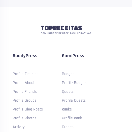
TOPRECEITAS
COMUNIDADE DE RECEITAS LUCRATIVAS
BuddyPress
GamiPress
Profile Timeline
Badges
Profile About
Profile Badges
Profile Friends
Quests
Profile Groups
Profile Quests
Profile Blog Posts
Ranks
Profile Photos
Profile Rank
Activity
Credits