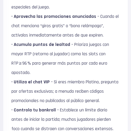
especiales del juego.
•
Aprovecha las promociones anunciadas
– Cuando el
chat menciona “giros gratis” o “bono relámpago”,
actívalos inmediatamente antes de que expiren.
•
Acumula puntos de lealtad
– Prioriza juegos con
mayor RTP (retorno al jugador) como las slots con
RTP ≥ 96 % para generar más puntos por cada euro
apostado.
•
Utiliza el chat VIP
– Si eres miembro Platino, pregunta
por ofertas exclusivas; a menudo reciben códigos
promocionales no publicados al público general.
•
Controla tu bankroll
– Establece un límite diario
antes de iniciar la partida; muchos jugadores pierden
foco cuando se distraen con conversaciones extensas.