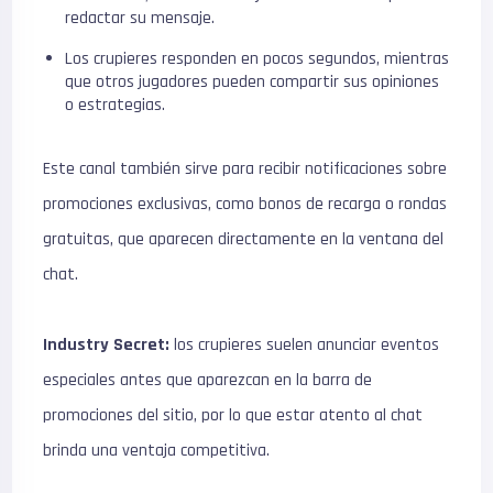
redactar su mensaje.
Los crupieres responden en pocos segundos, mientras
que otros jugadores pueden compartir sus opiniones
o estrategias.
Este canal también sirve para recibir notificaciones sobre
promociones exclusivas, como bonos de recarga o rondas
gratuitas, que aparecen directamente en la ventana del
chat.
Industry Secret:
los crupieres suelen anunciar eventos
especiales antes que aparezcan en la barra de
promociones del sitio, por lo que estar atento al chat
brinda una ventaja competitiva.