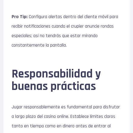
Pro Tip:
Configura alertas dentro del cliente móvil para
recibir notificaciones cuando el crupier anuncie rondas
especiales; así no tendrás que estar mirando
constantemente la pantalla.
Responsabilidad y
buenas prácticas
Jugar responsablemente es fundamental para disfrutar
a largo plazo del casino online. Establece límites claros
tanto en tiempo como en dinero antes de entrar al