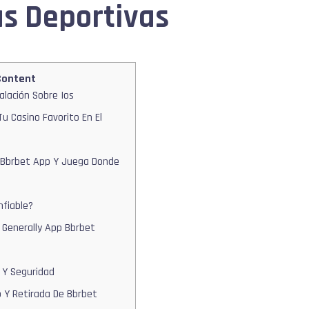
s Deportivas
Content
alación Sobre Ios
u Casino Favorito En El
a Bbrbet App Y Juega Donde
nfiable?
 Generally App Bbrbet
 Y Seguridad
 Y Retirada De Bbrbet