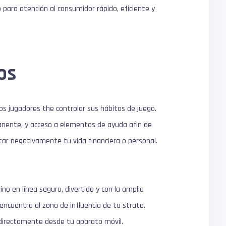
o para atención al consumidor rápido, eficiente y
os
 jugadores the controlar sus hábitos de juego.
manente, y acceso a elementos de ayuda afin de
tar negativamente tu vida financiera o personal.
o en línea seguro, divertido y con la amplia
encuentra al zona de influencia de tu strato.
 directamente desde tu aparato móvil.