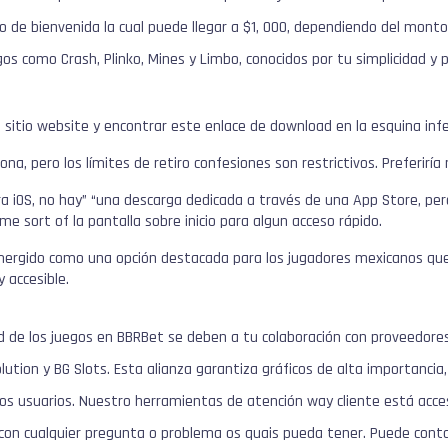
bo de bienvenida la cual puede llegar a $1, 000, dependiendo del mont
os como Crash, Plinko, Mines y Limbo, conocidos por tu simplicidad y p
 sitio website y encontrar este enlace de download en la esquina infe
na, pero los límites de retiro confesiones son restrictivos. Preferiría m
ra iOS, no hay” “una descarga dedicada a través de una App Store, pe
e sort of la pantalla sobre inicio para algun acceso rápido.
ergido como una opción destacada para los jugadores mexicanos que
y accesible.
ad de los juegos en BBRBet se deben a tu colaboración con proveedores
olution y BG Slots. Esta alianza garantiza gráficos de alta importanci
 los usuarios. Nuestro herramientas de atención way cliente está accesi
con cualquier pregunta o problema os quais pueda tener. Puede cont