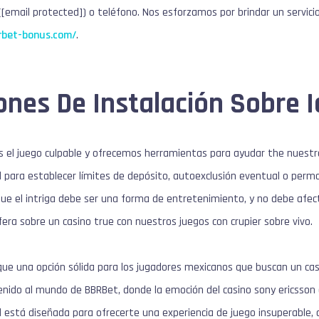
 ([email protected]) o teléfono. Nos esforzamos por brindar un servici
rbet-bonus.com/
.
ones De Instalación Sobre I
el juego culpable y ofrecemos herramientas para ayudar the nuestros
d para establecer límites de depósito, autoexclusión eventual o per
que el intriga debe ser una forma de entretenimiento, y no debe afec
ra sobre un casino true con nuestros juegos con crupier sobre vivo.
ue una opción sólida para los jugadores mexicanos que buscan un casin
enido al mundo de BBRBet, donde la emoción del casino sony ericsson 
l está diseñada para ofrecerte una experiencia de juego insuperable,