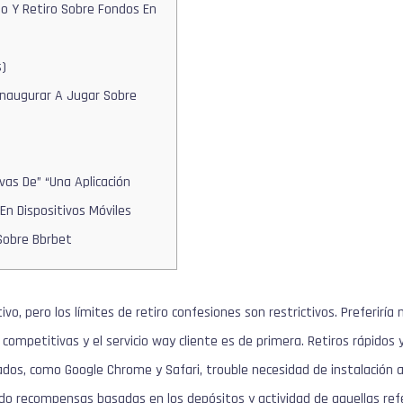
to Y Retiro Sobre Fondos En
)
Inaugurar A Jugar Sobre
ivas De” “Una Aplicación
En Dispositivos Móviles
Sobre Bbrbet
vo, pero los límites de retiro confesiones son restrictivos. Preferiría
 competitivas y el servicio way cliente es de primera. Retiros rápidos
s, como Google Chrome y Safari, trouble necesidad de instalación adi
ndo recompensas basadas en los depósitos y actividad de aquellas re