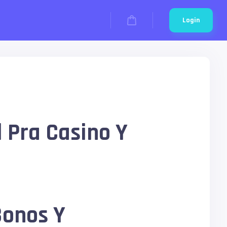
Login
 Pra Casino Y
Bonos Y