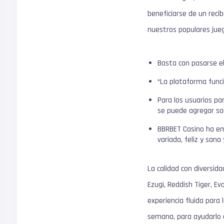
beneficiarse de un reci
nuestros populares jueg
Basta con pasarse el
“La plataforma funcio
Para los usuarios pa
se puede agregar som
BBRBET Casino ha em
variada, feliz y sana 
La calidad con diversid
Ezugi, Reddish Tiger, Ev
experiencia fluida para
semana, para ayudarlo 