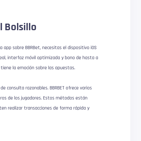
 Bolsillo
la app sobre BBRBet, necesitas el dispositivo iOS
eal, interfaz móvil optimizada y bono de hasta a
 tiene la emoción sobre las apuestas.
 de consulta razonables. BBRBET ofrece varios
ros de los jugadores. Estos métodos están
ten realizar transacciones de forma rápida y