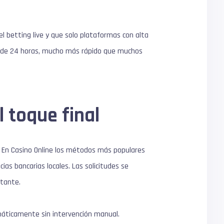
l betting live y que solo plataformas con alta
s de 24 horas, mucho más rápido que muchos
l toque final
s. En Casino Online los métodos más populares
ias bancarias locales. Las solicitudes se
stante.
máticamente sin intervención manual.