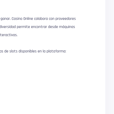
 ganar. Casino Online colabora con proveedores
a diversidad permite encontrar desde máquinas
teractivas.
s de slots disponibles en la plataforma: