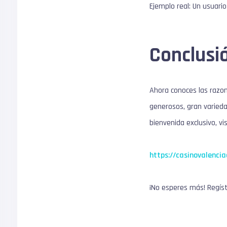
Ejemplo real: Un usuario
Conclusi
Ahora conoces las razon
generosos, gran varieda
bienvenida exclusivo, vis
https://casinovalencia
¡No esperes más! Regís