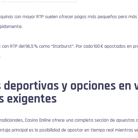
áquinas con mayor RTP suelen ofrecer pagos más pequeños pero más f
rápidamente.
t con RTP del 96,5 % como “Starburst”. Por cada 100 € apostados en pr
.
 deportivas y opciones en 
s exigentes
adicionales, Casino Online ofrece una completa sección de apuestas d
ntaja principal es la posibilidad de apostar en tiempo real mientras