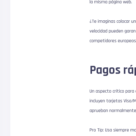
la misma página web.
¿Te imaginas colocar un
velocidad pueden garan
competidores europeos
Pagos ráp
Un aspecto crítico para
incluyen tarjetas Visa/M
aprueban normalmente en
Pro Tip: Usa siempre m