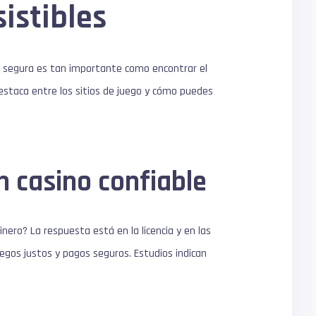
sistibles
rma segura es tan importante como encontrar el
estaca entre los sitios de juego y cómo puedes
un casino confiable
ero? La respuesta está en la licencia y en las
uegos justos y pagos seguros. Estudios indican