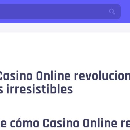
asino Online revolucio
 irresistibles
e cómo Casino Online r