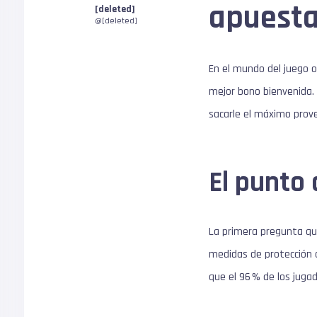
apuestas
[deleted]
@[deleted]
En el mundo del juego o
mejor bono bienvenida. 
sacarle el máximo prove
El punto 
La primera pregunta que
medidas de protección a
que el 96 % de los juga