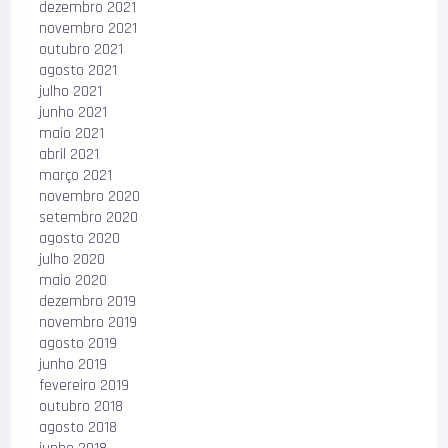
dezembro 2021
novembro 2021
outubro 2021
agosto 2021
julho 2021
junho 2021
maio 2021
abril 2021
março 2021
novembro 2020
setembro 2020
agosto 2020
julho 2020
maio 2020
dezembro 2019
novembro 2019
agosto 2019
junho 2019
fevereiro 2019
outubro 2018
agosto 2018