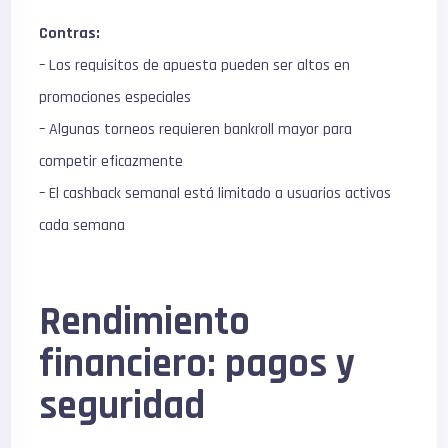
Contras:
– Los requisitos de apuesta pueden ser altos en
promociones especiales
– Algunas torneos requieren bankroll mayor para
competir eficazmente
– El cashback semanal está limitado a usuarios activos
cada semana
Rendimiento
financiero: pagos y
seguridad