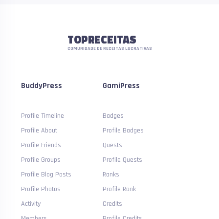
TOPRECEITAS
COMUNIDADE DE RECEITAS LUCRATIVAS
BuddyPress
GamiPress
Profile Timeline
Badges
Profile About
Profile Badges
Profile Friends
Quests
Profile Groups
Profile Quests
Profile Blog Posts
Ranks
Profile Photos
Profile Rank
Activity
Credits
Members
Profile Credits