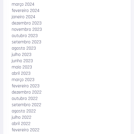
março 2024
fevereiro 2024
janeiro 2024
dezembro 2023
novembro 2023
outubro 2023
setembro 2023
agosto 2023
julho 2023
junho 2023
maio 2023
abril 2023
março 2023
fevereiro 2023
dezembro 2022
outubro 2022
setembro 2022
agosto 2022
julho 2022
abril 2022
fevereiro 2022