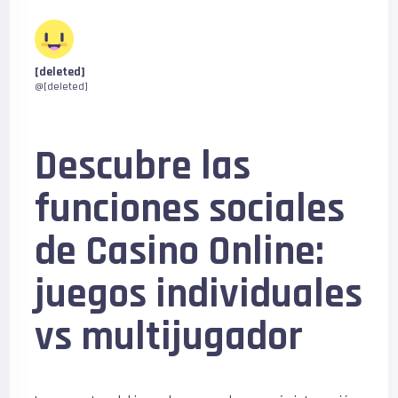
[deleted]
@[deleted]
Descubre las
funciones sociales
de Casino Online:
juegos individuales
vs multijugador