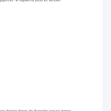
igantes—el siguiente paso es sencillo: