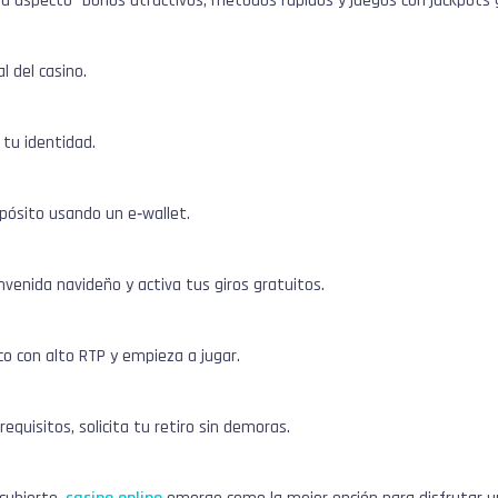
a aspecto—bonos atractivos, métodos rápidos y juegos con jackpots g
al del casino.
 tu identidad.
pósito usando un e‑wallet.
venida navideño y activa tus giros gratuitos.
co con alto RTP y empieza a jugar.
quisitos, solicita tu retiro sin demoras.