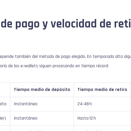
de pago y velocidad de reti
 depende también del método de pago elegido. En temporada alta al
yoría de los e‑wallets siguen procesando en tiempo récord:
Tiempo medio de depósito
Tiempo medio de retiro
bito
Instantáneo
24‑48 h
ler)
Instantáneo
Hasta 12 h