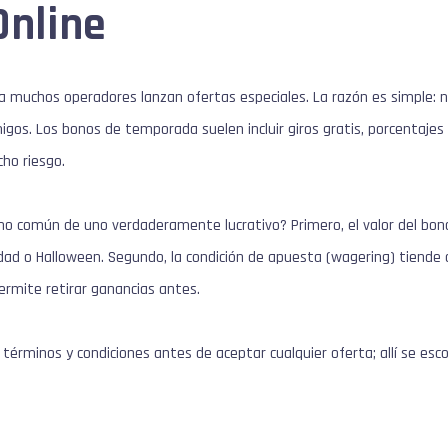
Online
a muchos operadores lanzan ofertas especiales. La razón es simple: 
migos. Los bonos de temporada suelen incluir giros gratis, porcentaj
ucho riesgo.
no común de uno verdaderamente lucrativo? Primero, el valor del bon
ad o Halloween. Segundo, la condición de apuesta (wagering) tiende 
ermite retirar ganancias antes.
 términos y condiciones antes de aceptar cualquier oferta; allí se esc