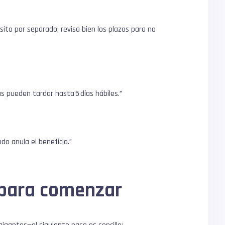
o por separado; revisa bien los plazos para no
as pueden tardar hasta 5 días hábiles.”
o anula el beneficio.”
 para comenzar