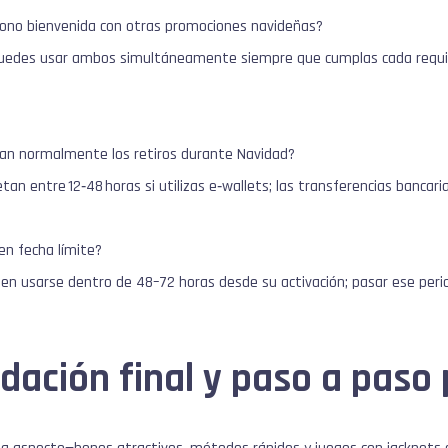
bono bienvenida con otras promociones navideñas?
uedes usar ambos simultáneamente siempre que cumplas cada requisit
an normalmente los retiros durante Navidad?
an entre 12‑48 horas si utilizas e‑wallets; las transferencias bancari
nen fecha límite?
en usarse dentro de 48–72 horas desde su activación; pasar ese period
ación final y paso a paso