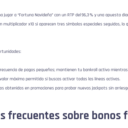
na jugar a “Fortuna Navideña” con un RTP del 96,3 % y una apuesta d
 multiplicador x10 si aparecen tres símbolos especiales seguidos, lo 
rtunidades:
 frecuencia de pagos pequeños; mantienen tu bankroll activo mientras
alor máximo permitido si buscas activar todas las líneas activas.
tos obtenidos en promociones para probar nuevos jackpots sin arriesga
s frecuentes sobre bonos f