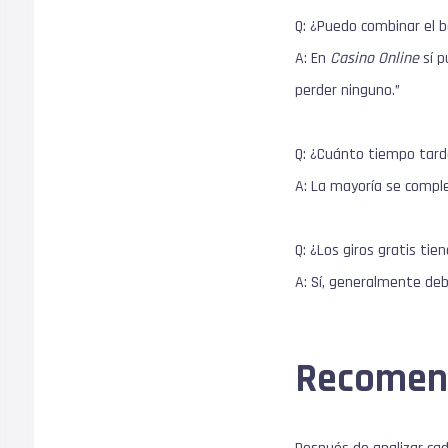
Q: ¿Puedo combinar el 
A: En
Casino Online
sí p
perder ninguno.”
Q: ¿Cuánto tiempo tard
A: La mayoría se complet
Q: ¿Los giros gratis tie
A: Sí, generalmente deb
Recomend