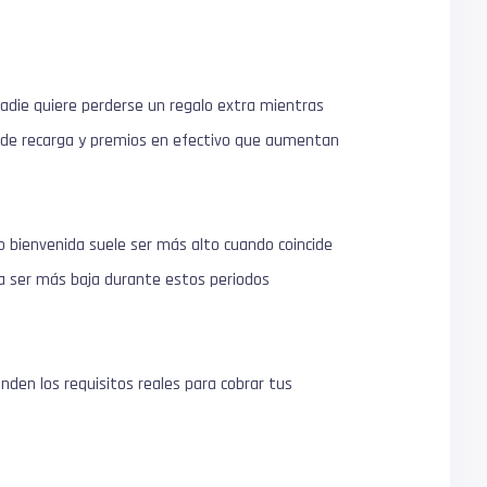
nadie quiere perderse un regalo extra mientras
es de recarga y premios en efectivo que aumentan
o bienvenida suele ser más alto cuando coincide
a ser más baja durante estos periodos
onden los requisitos reales para cobrar tus