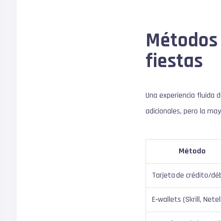
Métodos 
fiestas
Una experiencia fluida
adicionales, pero la ma
Método
Tarjeta de crédito/dé
E‑wallets (Skrill, Netel