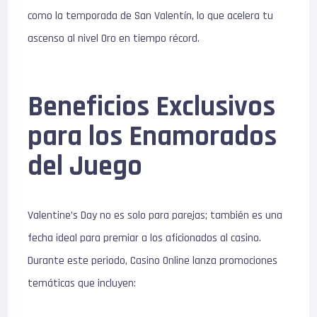
como la temporada de San Valentín, lo que acelera tu
ascenso al nivel Oro en tiempo récord.
Beneficios Exclusivos
para los Enamorados
del Juego
Valentine’s Day no es solo para parejas; también es una
fecha ideal para premiar a los aficionados al casino.
Durante este periodo, Casino Online lanza promociones
temáticas que incluyen: