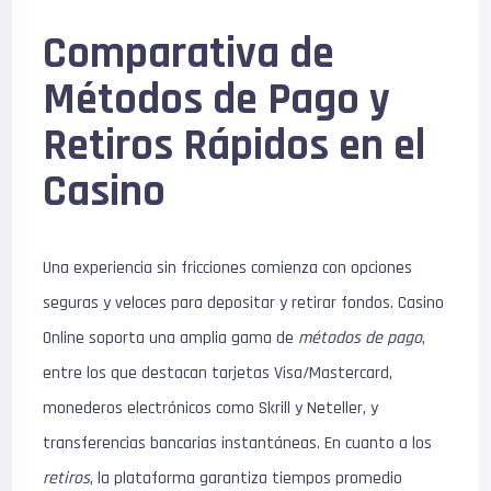
Comparativa de
Métodos de Pago y
Retiros Rápidos en el
Casino
Una experiencia sin fricciones comienza con opciones
seguras y veloces para depositar y retirar fondos. Casino
Online soporta una amplia gama de
métodos de pago
,
entre los que destacan tarjetas Visa/Mastercard,
monederos electrónicos como Skrill y Neteller, y
transferencias bancarias instantáneas. En cuanto a los
retiros
, la plataforma garantiza tiempos promedio