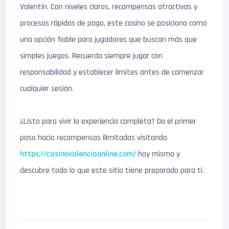
Valentín. Con niveles claros, recompensas atractivas y
procesos rápidos de pago, este casino se posiciona como
una opción fiable para jugadores que buscan más que
simples juegos. Recuerda siempre jugar con
responsabilidad y establecer límites antes de comenzar
cualquier sesión.
¿Listo para vivir la experiencia completa? Da el primer
paso hacia recompensas ilimitadas visitando
https://casinovalenciaonline.com/
hoy mismo y
descubre todo lo que este sitio tiene preparado para ti.