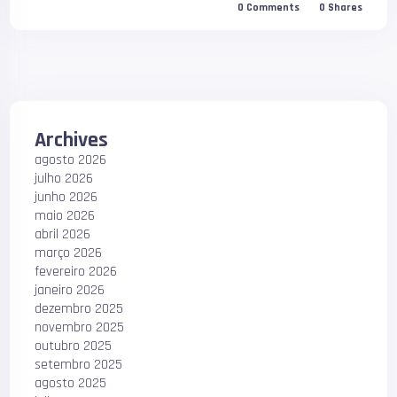
0
Comments
0
Shares
Archives
agosto 2026
julho 2026
junho 2026
maio 2026
abril 2026
março 2026
fevereiro 2026
janeiro 2026
dezembro 2025
novembro 2025
outubro 2025
setembro 2025
agosto 2025