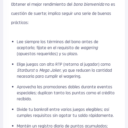
Obtener el mejor rendimiento del
bono bienvenida
no es
cuestión de suerte; implica seguir una serie de buenas
prácticas:
Lee siempre los términos del bono antes de
aceptarlo; fíjate en el requisito de
wagering
(apuestas requeridas) y su plazo.
Elige juegos con alto RTP (retorno al jugador) como
Starburst
o
Mega Joker
, ya que reducen la cantidad
necesaria para cumplir el wagering.
Aprovecha las promociones dobles durante eventos
especiales; duplican tanto los puntos como el crédito
recibido.
Divide tu bankroll entre varios juegos elegibles; así
cumples requisitos sin agotar tu saldo rápidamente.
Mantén un registro diario de puntos acumulados;