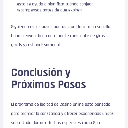
esto te ayuda a planificar cuándo canjear
recompensas antes de que expiren.
Siguiendo estos pasos podrás transformar un sencillo
bono bienvenida en una fuente constante de giros
gratis y cashback semanal.
Conclusión y
Próximos Pasos
El programa de lealtad de Casino Online está pensado
para premiar la constancia y ofrecer experiencias únicas,
sobre todo durante fechas especiales como San