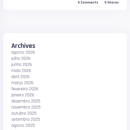
0
Comments
0
Shares
Archives
agosto 2026
julho 2026
junho 2026
maio 2026
abril 2026
março 2026
fevereiro 2026
janeiro 2026
dezembro 2025
novembro 2025
outubro 2025
setembro 2025
agosto 2025