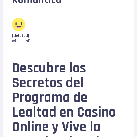
[deleted]
@[deleted]
Descubre los
Secretos del
Programa de
Lealtad en Casino
Online y Vive la