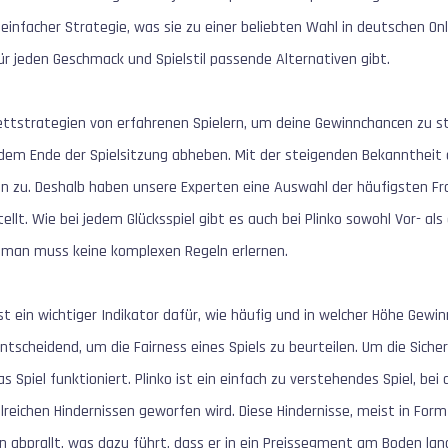
einfacher Strategie, was sie zu einer beliebten Wahl in deutschen On
für jeden Geschmack und Spielstil passende Alternativen gibt.
strategien von erfahrenen Spielern, um deine Gewinnchancen zu steig
 dem Ende der Spielsitzung abheben. Mit der steigenden Bekanntheit 
n zu. Deshalb haben unsere Experten eine Auswahl der häufigsten Fr
t. Wie bei jedem Glücksspiel gibt es auch bei Plinko sowohl Vor- als au
 – man muss keine komplexen Regeln erlernen.
st ein wichtiger Indikator dafür, wie häufig und in welcher Höhe Gew
tscheidend, um die Fairness eines Spiels zu beurteilen. Um die Sicher
as Spiel funktioniert. Plinko ist ein einfach zu verstehendes Spiel, be
hlreichen Hindernissen geworfen wird. Diese Hindernisse, meist in Form
 abprallt, was dazu führt, dass er in ein Preissegment am Boden lan