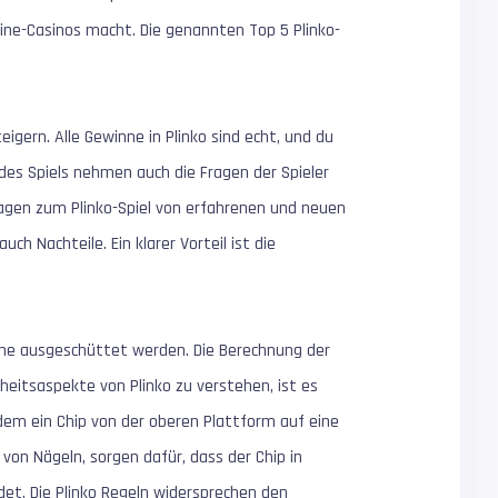
line-Casinos macht. Die genannten Top 5 Plinko-
ern. Alle Gewinne in Plinko sind echt, und du
des Spiels nehmen auch die Fragen der Spieler
agen zum Plinko-Spiel von erfahrenen und neuen
ch Nachteile. Ein klarer Vorteil ist die
inne ausgeschüttet werden. Die Berechnung der
heitsaspekte von Plinko zu verstehen, ist es
i dem ein Chip von der oberen Plattform auf eine
 von Nägeln, sorgen dafür, dass der Chip in
det. Die Plinko Regeln widersprechen den