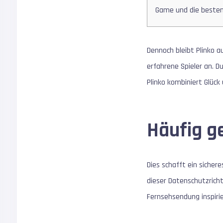
Game und die besten
Dennoch bleibt Plinko 
erfahrene Spieler an. 
Plinko kombiniert Glück
Häufig ge
Dies schafft ein sicher
dieser Datenschutzricht
Fernsehsendung inspirie