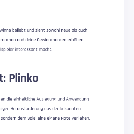
winne beliebt und zieht sowohl neue als auch
is machen und deine Gewinnchancen erhöhen.
elspieler interessant macht.
: Plinko
ellen die einheitliche Auslegung und Anwendung
hnamigen Herausforderung aus der bekannten
, sondern dem Spiel eine eigene Note verliehen.