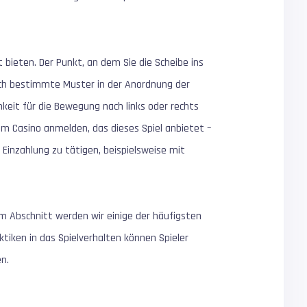
bieten. Der Punkt, an dem Sie die Scheibe ins
 sich bestimmte Muster in der Anordnung der
hkeit für die Bewegung nach links oder rechts
 im Casino anmelden, das dieses Spiel anbietet –
 Einzahlung zu tätigen, beispielsweise mit
sem Abschnitt werden wir einige der häufigsten
ktiken in das Spielverhalten können Spieler
n.