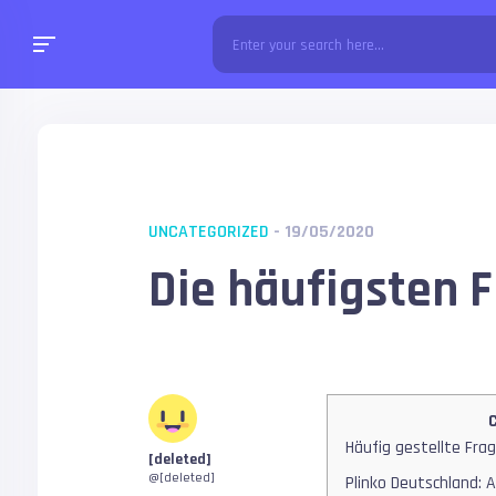
UNCATEGORIZED
- 19/05/2020
Die häufigsten 
Häufig gestellte Fra
[deleted]
@[deleted]
Plinko Deutschland: A