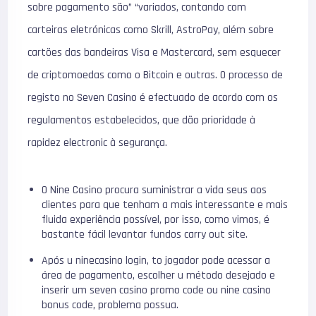
sobre pagamento são” “variados, contando com
carteiras eletrónicas como Skrill, AstroPay, além sobre
cartões das bandeiras Visa e Mastercard, sem esquecer
de criptomoedas como o Bitcoin e outras. O processo de
registo no Seven Casino é efectuado de acordo com os
regulamentos estabelecidos, que dão prioridade à
rapidez electronic à segurança.
O Nine Casino procura suministrar a vida seus aos
clientes para que tenham a mais interessante e mais
fluida experiência possível, por isso, como vimos, é
bastante fácil levantar fundos carry out site.
Após u ninecasino login, to jogador pode acessar a
área de pagamento, escolher u método desejado e
inserir um seven casino promo code ou nine casino
bonus code, problema possua.