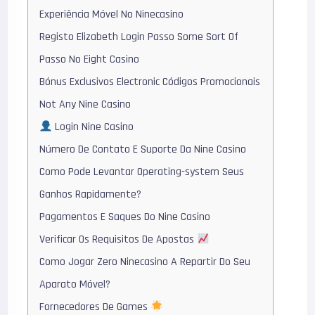
Experiência Móvel No Ninecasino
Registo Elizabeth Login Passo Some Sort Of
Passo No Eight Casino
Bónus Exclusivos Electronic Códigos Promocionais
Not Any Nine Casino
Login Nine Casino
Número De Contato E Suporte Da Nine Casino
Como Pode Levantar Operating-system Seus
Ganhos Rapidamente?
Pagamentos E Saques Do Nine Casino
Verificar Os Requisitos De Apostas
Como Jogar Zero Ninecasino A Repartir Do Seu
Aparato Móvel?
Fornecedores De Games