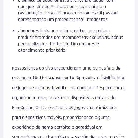
O serviço de suporte está pronto pra ajudar com
qualquer dúvida 24 horas por dia, incluindo a
restauração carry out acesso ao seu perfil pessoal
apresentando um procedimento” “modestos.
Jogadores leais acumulam pontos que podem
producir trocados por recompensas exclusivas, bónus
personalizados, limites de tiro maiores e
atendimento prioritário.
Nossos jogos ao vivo proporcionam uma atmosfera de
cassino autêntica e envolvente. Aproveite a flexibilidade
de jogar seus jogos favoritos na qualquer” “espaço com a
organizacion compatível com dispositivos móveis do
NineCasino. O site electronic os jogos são otimizados
para dispositivos móveis, proporcionando alguma
experiência de game perfeita e agradável em
smartphones at the tablets. A secção de Casino ao Vivo