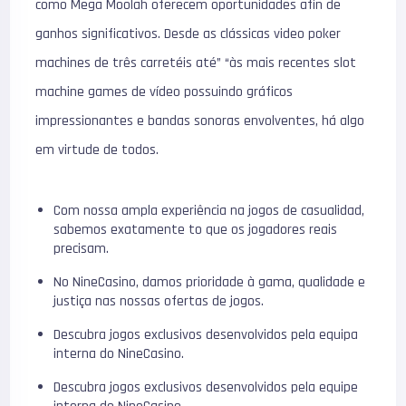
como Mega Moolah oferecem oportunidades afin de
ganhos significativos. Desde as clássicas video poker
machines de três carretéis até” “às mais recentes slot
machine games de vídeo possuindo gráficos
impressionantes e bandas sonoras envolventes, há algo
em virtude de todos.
Com nossa ampla experiência na jogos de casualidad,
sabemos exatamente to que os jogadores reais
precisam.
No NineCasino, damos prioridade à gama, qualidade e
justiça nas nossas ofertas de jogos.
Descubra jogos exclusivos desenvolvidos pela equipa
interna do NineCasino.
Descubra jogos exclusivos desenvolvidos pela equipe