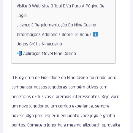
Visite O Web-site Oficial E Vá Para A Página De
Login
Licença E Regulamentação Do Nine Casino
Informações Adicionais Sobre To Bónus
Jogos Grátis Ninecasino
Aplicação Móvel Nine Casino
O Programa de Fidelidade do NineCasino foi criado para
compensar nossos jogadores também ativos com
benefícios exclusivos e prêmios interessantes. Seja você
um novo jogador ou um corrido experiente, sempre
haverá algo para esperar enquanto você joga e ganha
pontos. Comece a jogar hoje mesmo elizabeth aproveite