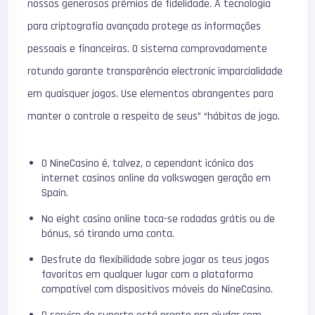
nossos generosos prêmios de fidelidade. A tecnologia
para criptografia avançada protege as informações
pessoais e financeiras. O sistema comprovadamente
rotundo garante transparência electronic imparcialidade
em quaisquer jogos. Use elementos abrangentes para
manter o controle a respeito de seus” “hábitos de jogo.
O NineCasino é, talvez, o cependant icónico dos
internet casinos online da volkswagen geração em
Spain.
No eight casino online toca-se rodadas grátis ou de
bónus, só tirando uma conta.
Desfrute da flexibilidade sobre jogar os teus jogos
favoritos em qualquer lugar com a plataforma
compatível com dispositivos móveis do NineCasino.