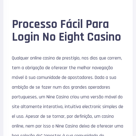
Processo Fácil Para
Login No Eight Casino
Qualquer online casino de prestígio, nos dias que correm,
tem a obrigação de oferecer the melhor navegação
móvel à sua comunidade de apostadores. Dada a sua
ambição de se fazer num dos grandes operadores
portugueses, um Nine Casino criou uma versão móvel do
site altamente interativa, intuitiva electronic simples de
el uso. Apesar de se tornar, por definição, um casino
online, nem por isso o Nine Casino deixa de oferecer uma
boa seleção de” “apostas à sua comunidade de