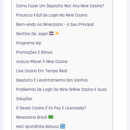
Como Fazer Um Depósito Not Any Nine Casino?
Processo Fácil De Login No Nine Casino
Bem-vindo Ao Ninecasino – U Seu Principal
Destino De Jogo!
Programa Vip
Promoções E Bônus
Acesso Móvel À Nine Casino
Live Casino Em Tempo Real
Depósito E Levantamento Dos Ganhos
Problemas De Login Do Nine Online Casino E Suas
Soluções
O Seven Casino É En Paz E Licenciado?
Ninecasino Brasil
Heti Újratöltési Bónusz