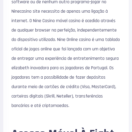
software ou de nenhum outro programa–jogar no
Ninecasino site necessita de apenas uma ligação à
internet. O Nine Casino móvel casino é acedido através
de qualquer browser na perfeição, independentemente
do dispositivo utilizado. Nine Online casino é uma tablado
oficial de jogos online que foi lançada com um objetivo
de entregar uma experiência de entretenimento segura
elizabeth inovadora para os jogadores de Portugal. Os
jogadores tem a possibilidade de fazer depósitos
durante meio de cartões de crédito (Visa, MasterCard),
carteiras digitais (Skrill, Neteller), transferências
bancárias e até criptomoedas.