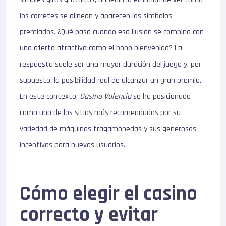
los carretes se alinean y aparecen los símbolos
premiados. ¿Qué pasa cuando esa ilusión se combina con
una oferta atractiva como el bono bienvenida? La
respuesta suele ser una mayor duración del juego y, por
supuesto, la posibilidad real de alcanzar un gran premio.
En este contexto,
Casino Valencia
se ha posicionado
como uno de los sitios más recomendados por su
variedad de máquinas tragamonedas y sus generosos
incentivos para nuevos usuarios.
Cómo elegir el casino
correcto y evitar