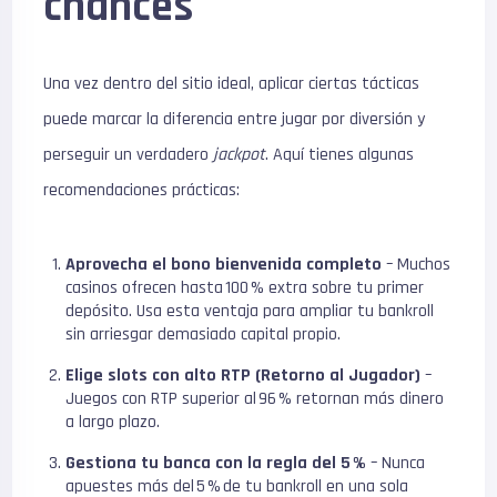
chances
Una vez dentro del sitio ideal, aplicar ciertas tácticas
puede marcar la diferencia entre jugar por diversión y
perseguir un verdadero
jackpot
. Aquí tienes algunas
recomendaciones prácticas:
Aprovecha el bono bienvenida completo
– Muchos
casinos ofrecen hasta 100 % extra sobre tu primer
depósito. Usa esta ventaja para ampliar tu bankroll
sin arriesgar demasiado capital propio.
Elige slots con alto RTP (Retorno al Jugador)
–
Juegos con RTP superior al 96 % retornan más dinero
a largo plazo.
Gestiona tu banca con la regla del 5 %
– Nunca
apuestes más del 5 % de tu bankroll en una sola