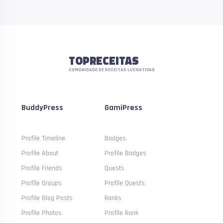
TOPRECEITAS
COMUNIDADE DE RECEITAS LUCRATIVAS
BuddyPress
GamiPress
Profile Timeline
Badges
Profile About
Profile Badges
Profile Friends
Quests
Profile Groups
Profile Quests
Profile Blog Posts
Ranks
Profile Photos
Profile Rank