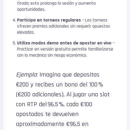
tirada; esto prolonga la sesión y aumenta
oportunidades.
Participa en torneos regulares
– Los torneos
ofrecen premios adicionales sin requerir apuestas
elevadas.
Utiliza modos demo antes de apostar en vivo
–
Practicar en versión gratuita permite familiarizarse
con la mecánica sin riesgo económico.
Ejemplo
: Imagina que depositas
€200 y recibes un bono del 100 %
(€200 adicionales). Al jugar una slot
con RTP del 96,5 %, cada €100
apostados te devuelven
aproximadamente €96,5 en