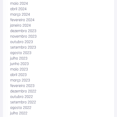
maio 2024
abril 2024
março 2024
fevereiro 2024
janeiro 2024
dezembro 2023
novembro 2023
outubro 2023
setembro 2023
agosto 2023
julho 2023
junho 2023
maio 2023
abril 2023
março 2023
fevereiro 2023
dezembro 2022
outubro 2022
setembro 2022
agosto 2022
julho 2022