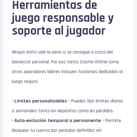
Herramientas de
juego responsable y
soporte al jugador
Ningún éxito vale la pena si se consigue a costa del
bienestar personal. Por eso tanto
Casino Online
como
otros operadores líderes incluyen funciones dedicadas al
juego seguro:
•
Límites personalizables
– Puedes fijar límites diarios
o semanales tanto en depósitos como en pérdidas.
•
Auto‑exclusión temporal o permanente
– Permite
bloquear tu cuenta por periodos definidos sin