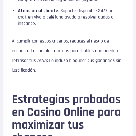
Atención al cliente
: Soporte disponible 24/7 por
chat en vivo o teléfono ayuda a resolver dudas al
instante.
Al cumplir con estos criterios, reduces el riesgo de
encontrarte con plataformas poco fiables que pueden
retrasar tus
retiros
o incluso bloquear tus ganancias sin
justificación.
Estrategias probadas
en Casino Online para
maximizar tus