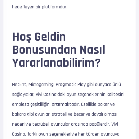
hedefleyen bir platformdur.
Hoş Geldin
Bonusundan Nasıl
Yararlanabilirim?
NetEnt, Microgaming, Pragmatic Play gibi dünyaca ünlü
sağlayıcılar, Vivi Casino’daki oyun seçeneklerinin kalitesini
empieza çeşitliliğini artırmaktadır. Özellikle poker ve
bakara gibi oyunlar, strateji ve beceriye dayalı olması
nedeniyle tecrübeli oyuncular arasında popülerdir. Vivi
Casino, farklı oyun seçenekleriyle her türden oyuncuya