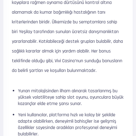
kayıplara rağmen oynama dürtüsünü kontrol altına
alamamak da kumar bağımlılığı hastalığının tanı
kriterlerinden biridir. Ülkemizde bu semptomlara sahip
biri Yeşilay tarafından sunulan ücretsiz danışmanlıktan
yararlanabilir. Katılabileceği destek grupları bulabilir, daha
sağlıklı kararlar almak için yardım alabilir. Her bonus
teklifinde olduğu gibi, Vivi Casino’nun sunduğu bonusların
da belirli şartları ve koşulları bulunmaktadır.
Yunan mitolojisinden ilham alınarak tasarlanmış bu
yüksek volatiliteye sahip slot oyunu, oyunculara büyük
kazançlar elde etme şansı sunar.
Yeni kullanıcılar, platforma hızlı ve kolay bir şekilde
adapte olabilirken, deneyimli bahisçiler ise gelişmiş
özellikler sayesinde aradıkları profesyonel deneyimi
bulabilirler.