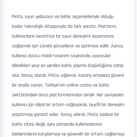
PinCo, oyun yelpazesi ve bahis seçenekleriyle olduğu
kadar teknolojik altyapısıyla da fark yaratır. Platform,
kullanıcıların kesintisiz bir oyun deneyimi yaşamasını
sağlamak için sürekli güncellenir ve optimize edilir. Ayrıca,
kullanıcı dostu mobil tasarımı sayesinde, oyuncular
diledikleri your ex yerden bahis yapma özgürlüğüne sahip
olur. Sonuç olarak, PinCo, eğlence, kazanç empieza güveni
bir arada sunan, Türkiye’nin online casino ve bahis
sektöründeki öncü platformlarından biridir. Her seviyeden
kullanıcı için ideal bir ortam sağlayarak, keyifli bir deneyim
yaşatmayı garanti eder. Sonuç olarak, PinCo sadece bir
bahis sitesi değil; aynı zamanda kullanıcılarının
beklentilerini karşılamayı ve güvenilir bir ortam sağlamayı