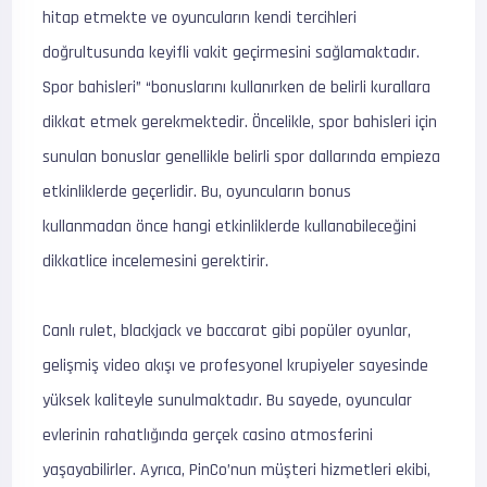
hitap etmekte ve oyuncuların kendi tercihleri
doğrultusunda keyifli vakit geçirmesini sağlamaktadır.
Spor bahisleri” “bonuslarını kullanırken de belirli kurallara
dikkat etmek gerekmektedir. Öncelikle, spor bahisleri için
sunulan bonuslar genellikle belirli spor dallarında empieza
etkinliklerde geçerlidir. Bu, oyuncuların bonus
kullanmadan önce hangi etkinliklerde kullanabileceğini
dikkatlice incelemesini gerektirir.
Canlı rulet, blackjack ve baccarat gibi popüler oyunlar,
gelişmiş video akışı ve profesyonel krupiyeler sayesinde
yüksek kaliteyle sunulmaktadır. Bu sayede, oyuncular
evlerinin rahatlığında gerçek casino atmosferini
yaşayabilirler. Ayrıca, PinCo’nun müşteri hizmetleri ekibi,