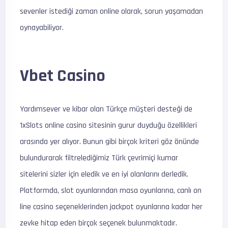
sevenler istediği zaman online olarak, sorun yaşamadan
oynayabiliyor.
Vbet Casino
Yardımsever ve kibar olan Türkçe müşteri desteği de
1xSlots online casino sitesinin gurur duyduğu özellikleri
arasında yer alıyor. Bunun gibi birçok kriteri göz önünde
bulundurarak filtrelediğimiz Türk çevrimiçi kumar
sitelerini sizler için eledik ve en iyi olanlarını derledik.
Platformda, slot oyunlarından masa oyunlarına, canlı on
line casino seçeneklerinden jackpot oyunlarına kadar her
zevke hitap eden birçok seçenek bulunmaktadır.