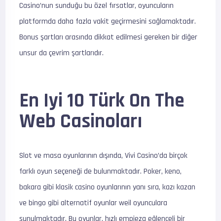
Casino’nun sunduğu bu özel fırsatlar, oyuncuların
platformda daha fazla vakit geçirmesini sağlamaktadır.
Bonus şartları arasında dikkat edilmesi gereken bir diğer
unsur da çevrim şartlarıdır.
En Iyi 10 Türk On The
Web Casinoları
Slot ve masa oyunlarının dışında, Vivi Casino’da birçok
farklı oyun seçeneği de bulunmaktadır. Poker, keno,
bakara gibi klasik casino oyunlarının yanı sıra, kazı kazan
ve bingo gibi alternatif oyunlar weil oyunculara
sunulmaktadır. Bu oyunlar, hızlı empieza eğlenceli bir