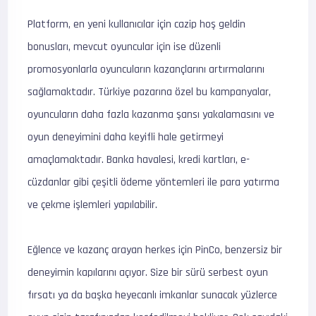
Platform, en yeni kullanıcılar için cazip hoş geldin
bonusları, mevcut oyuncular için ise düzenli
promosyonlarla oyuncuların kazançlarını artırmalarını
sağlamaktadır. Türkiye pazarına özel bu kampanyalar,
oyuncuların daha fazla kazanma şansı yakalamasını ve
oyun deneyimini daha keyifli hale getirmeyi
amaçlamaktadır. Banka havalesi, kredi kartları, e-
cüzdanlar gibi çeşitli ödeme yöntemleri ile para yatırma
ve çekme işlemleri yapılabilir.
Eğlence ve kazanç arayan herkes için PinCo, benzersiz bir
deneyimin kapılarını açıyor. Size bir sürü serbest oyun
fırsatı ya da başka heyecanlı imkanlar sunacak yüzlerce