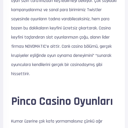
oyun sizin tarafınızdan keşfedilmeyi bekliyor. Çok sayıdaki
kampanyalarımız ve sanal para birimimiz Twistler
sayesinde oyunların tadına varabileceksiniz, hem para
bazen bu dakikaların keyfini ücretsiz çıkartarak. Casino
keyfini taçlandıran slot oyunlarımızın çoğu, alanın lider
firması NOVOMATIC’e aittir. Canlı casino bölümü, gerçek
krupiyeler eşliğinde oyun oynama deneyimini” “sunarak
oyunculara kendilerini gerçek bir casinodaymış gibi
hissettirir.
Pinco Casino Oyunları
Kumar üzerine çok kafa yormamalısınız çünkü ağır