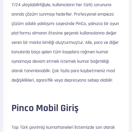
7/24 ulaşılabilirliğiyle, kullanıcıların her türlü sorununa
anında çözüm sunmayı hedefler. Profesyonel empieza
çözüm odaklı yaklaşımı sayesinde PinCo, yalnızca bir oyun
platformu olmanın ötesine geçerek kullanıcılarına değer
veren bir marka kimliği oluşturmuştur. Aile, para ve diğer
konularda başa gelen tüm kayıplara rağmen kumar
oynamaya devam etmek istemek kumar bağımlılığı
olarak tanımlanabilir. Çok fazla para kaybetmeniz mod
değişiklikleri, agresiflik veya depresyona sebep olabilir.
Pinco Mobil Giriş
Top Türk çevrimiçi kumarhaneleri listemizde son olarak