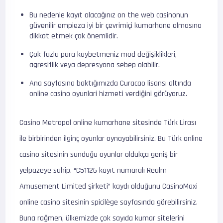
Bu nedenle kayıt olacağınız on the web casinonun
güvenilir empieza iyi bir çevrimiçi kumarhane olmasına
dikkat etmek çok önemlidir.
Çok fazla para kaybetmeniz mod değişiklikleri,
agresiflik veya depresyona sebep olabilir.
Ana sayfasına baktığımızda Curacao lisansı altında
online casino oyunlari hizmeti verdiğini görüyoruz.
Casino Metropol online kumarhane sitesinde Türk Lirası
ile birbirinden ilginç oyunlar oynayabilirsiniz. Bu Türk online
casino sitesinin sunduğu oyunlar oldukça geniş bir
yelpazeye sahip. “C51126 kayıt numaralı Realm
Amusement Limited şirketi” kaydı olduğunu CasinoMaxi
online casino sitesinin spicilège sayfasında görebilirsiniz.
Buna rağmen, ülkemizde çok sayıda kumar sitelerini