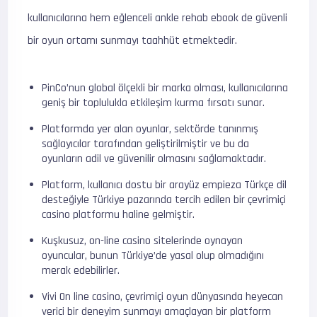
kullanıcılarına hem eğlenceli ankle rehab ebook de güvenli
bir oyun ortamı sunmayı taahhüt etmektedir.
PinCo’nun global ölçekli bir marka olması, kullanıcılarına
geniş bir toplulukla etkileşim kurma fırsatı sunar.
Platformda yer alan oyunlar, sektörde tanınmış
sağlayıcılar tarafından geliştirilmiştir ve bu da
oyunların adil ve güvenilir olmasını sağlamaktadır.
Platform, kullanıcı dostu bir arayüz empieza Türkçe dil
desteğiyle Türkiye pazarında tercih edilen bir çevrimiçi
casino platformu haline gelmiştir.
Kuşkusuz, on-line casino sitelerinde oynayan
oyuncular, bunun Türkiye’de yasal olup olmadığını
merak edebilirler.
Vivi On line casino, çevrimiçi oyun dünyasında heyecan
verici bir deneyim sunmayı amaçlayan bir platform