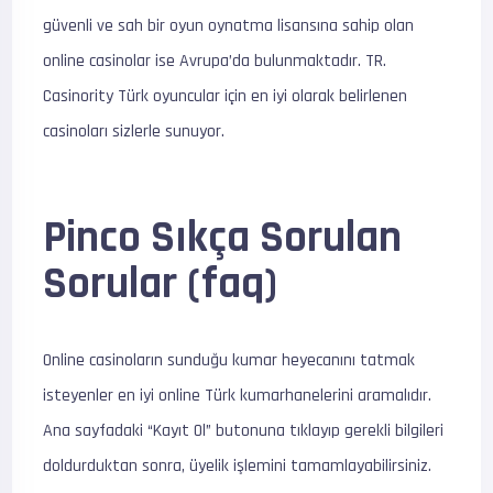
güvenli ve sah bir oyun oynatma lisansına sahip olan
online casinolar ise Avrupa’da bulunmaktadır. TR.
Casinority Türk oyuncular için en iyi olarak belirlenen
casinoları sizlerle sunuyor.
Pinco Sıkça Sorulan
Sorular (faq)
Online casinoların sunduğu kumar heyecanını tatmak
isteyenler en iyi online Türk kumarhanelerini aramalıdır.
Ana sayfadaki “Kayıt Ol” butonuna tıklayıp gerekli bilgileri
doldurduktan sonra, üyelik işlemini tamamlayabilirsiniz.