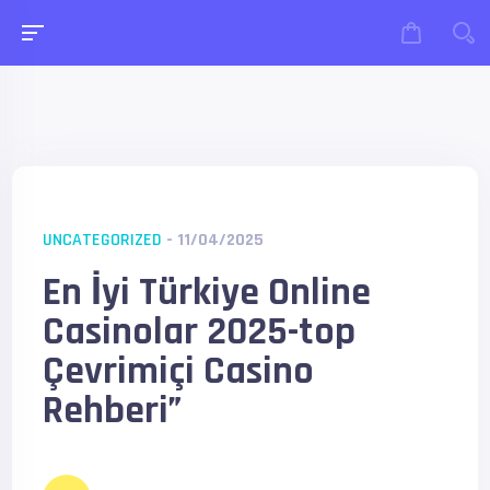
UNCATEGORIZED
- 11/04/2025
En İyi Türkiye Online
Casinolar 2025-top
Çevrimiçi Casino
Rehberi”