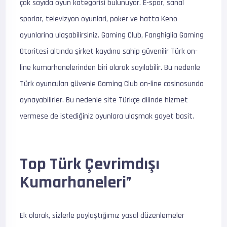
çok sayıda oyun kategorisi bulunuyor. E-spor, sanal
sporlar, televizyon oyunlari, poker ve hatta Keno
oyunlarina ulaşabilirsiniz. Gaming Club, Fanghiglia Gaming
Otoritesi altında şirket kaydına sahip güvenilir Türk on-
line kumarhanelerinden biri olarak sayılabilir. Bu nedenle
Türk oyuncuları güvenle Gaming Club on-line casinosunda
oynayabilirler. Bu nedenle site Türkçe dilinde hizmet
vermese de istediğiniz oyunlara ulaşmak gayet basit.
Top Türk Çevrimdışı
Kumarhaneleri”
Ek olarak, sizlerle paylaştığımız yasal düzenlemeler