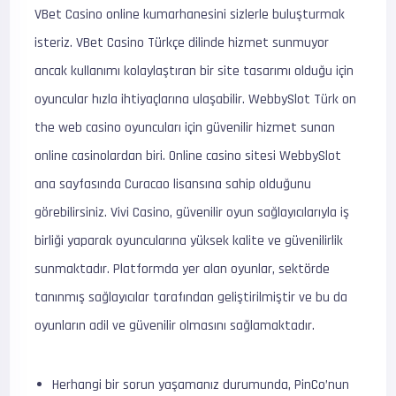
VBet Casino online kumarhanesini sizlerle buluşturmak
isteriz. VBet Casino Türkçe dilinde hizmet sunmuyor
ancak kullanımı kolaylaştıran bir site tasarımı olduğu için
oyuncular hızla ihtiyaçlarına ulaşabilir. WebbySlot Türk on
the web casino oyuncuları için güvenilir hizmet sunan
online casinolardan biri. Online casino sitesi WebbySlot
ana sayfasında Curacao lisansına sahip olduğunu
görebilirsiniz. Vivi Casino, güvenilir oyun sağlayıcılarıyla iş
birliği yaparak oyuncularına yüksek kalite ve güvenilirlik
sunmaktadır. Platformda yer alan oyunlar, sektörde
tanınmış sağlayıcılar tarafından geliştirilmiştir ve bu da
oyunların adil ve güvenilir olmasını sağlamaktadır.
Herhangi bir sorun yaşamanız durumunda, PinCo’nun