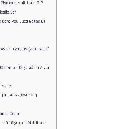
 Olympus Multitude Of?
icația Lor
s Care Poți Juca Gates Of
ates Of Olympus Și Gates Of
00 Demo – Câștigă Ca Algun
peciale
g În Gates Involving
ianta Demo
ce Of Olympus Multitude