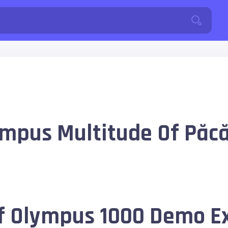
ympus Multitude Of Păc
f Olympus 1000 Demo Exi