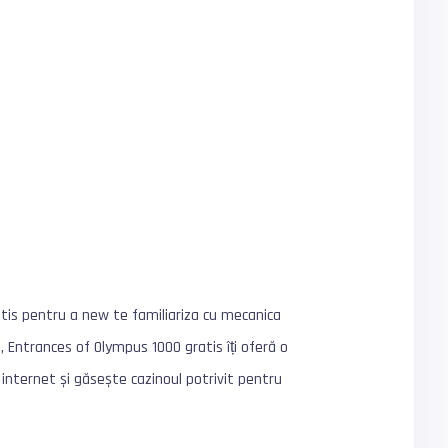
ratis pentru a new te familiariza cu mecanica
egi, Entrances of Olympus 1000 gratis îți oferă o
 internet și găsește cazinoul potrivit pentru