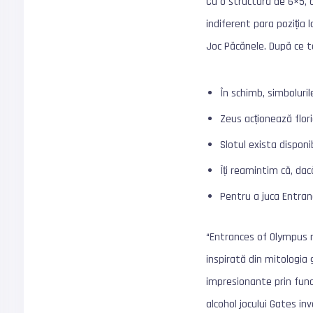
Cu o structură de 6×5, a
indiferent para poziția
Joc Păcănele. După ce te-
În schimb, simboluril
Zeus acționează flor
Slotul exista disponi
Îți reamintim că, dac
Pentru a juca Entranc
“Entrances of Olympus m
inspirată din mitologia 
impresionante prin funcț
alcohol jocului Gates in