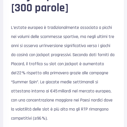
[300 parole]
L’estate europea è tradizionalmente associata a picchi
nei volumi delle scommesse sportive, ma negli ultimi tre
anni si osserva un’inversione significativa verso i giochi
da casinò con jackpot progressivi. Secondo dati forniti da
Placard, il traffico su slot con jackpot è aumentato
del 22 % rispetto alla primavera grazie alle campagne
“Summer Spin”. Le giocate medie settimanali si
attestano intorno ai €45 miliardi nel mercato europeo,
con una concentrazione maggiore nei Paesi nordici dove
la volatilità delle slot è più alta ma gli R​TP rimangono
competitivi (≥96 %).