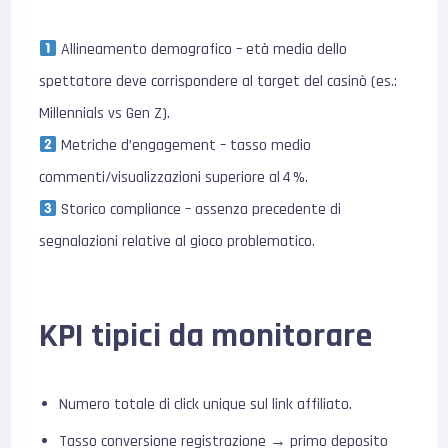
Allineamento demografico – età media dello
spettatore deve corrispondere al target del casinò (es.:
Millennials vs Gen Z).
Metriche d’engagement – tasso medio
commenti/visualizzazioni superiore al 4 %.
Storico compliance – assenza precedente di
segnalazioni relative al gioco problematico.
KPI tipici da monitorare
Numero totale di click unique sul link affiliato.
Tasso conversione registrazione → primo deposito