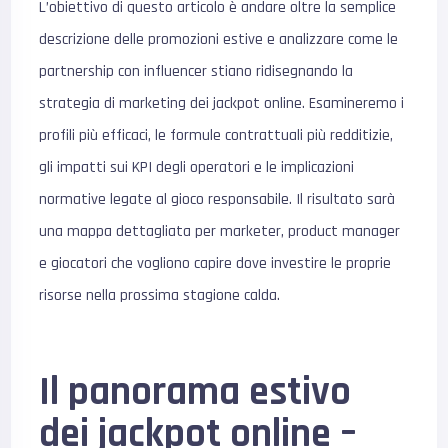
L’obiettivo di questo articolo è andare oltre la semplice
descrizione delle promozioni estive e analizzare come le
partnership con influencer stiano ridisegnando la
strategia di marketing dei jackpot online. Esamineremo i
profili più efficaci, le formule contrattuali più redditizie,
gli impatti sui KPI degli operatori e le implicazioni
normative legate al gioco responsabile. Il risultato sarà
una mappa dettagliata per marketer, product manager
e giocatori che vogliono capire dove investire le proprie
risorse nella prossima stagione calda.
Il panorama estivo
dei jackpot online –