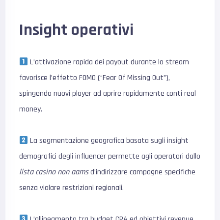
Insight operativi
L’attivazione rapida dei payout durante lo stream
favorisce l’effetto FOMO (“Fear Of Missing Out”),
spingendo nuovi player ad aprire rapidamente conti real
money.
La segmentazione geografica basata sugli insight
demografici degli influencer permette agli operatori dallo
lista casino non aams
d’indirizzare campagne specifiche
senza violare restrizioni regionali.
L’allineamento tra budget CPA ed obiettivi revenue