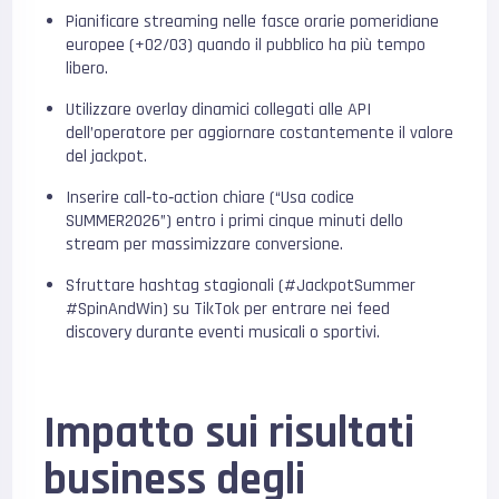
Pianificare streaming nelle fasce orarie pomeridiane
europee (+02/03) quando il pubblico ha più tempo
libero.
Utilizzare overlay dinamici collegati alle API
dell’operatore per aggiornare costantemente il valore
del jackpot.
Inserire call‑to‑action chiare (“Usa codice
SUMMER2026”) entro i primi cinque minuti dello
stream per massimizzare conversione.
Sfruttare hashtag stagionali (#JackpotSummer
#SpinAndWin) su TikTok per entrare nei feed
discovery durante eventi musicali o sportivi.
Impatto sui risultati
business degli