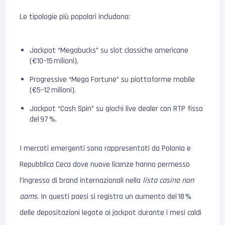
Le tipologie più popolari includono:
Jackpot “Megabucks” su slot classiche americane
(€10–15 milioni).
Progressive “Mega Fortune” su piattaforme mobile
(€5–12 milioni).
Jackpot “Cash Spin” su giochi live dealer con RTP fisso
del 97 %.
I mercati emergenti sono rappresentati da Polonia e
Repubblica Ceca dove nuove licenze hanno permesso
l’ingresso di brand internazionali nella
lista casino non
aams
. In questi paesi si registra un aumento del 18 %
delle depositazioni legate ai jackpot durante i mesi caldi