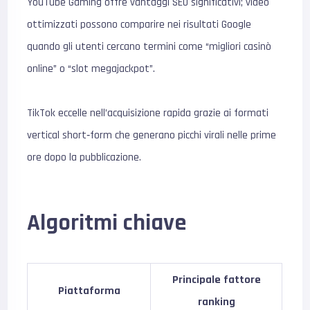
YouTube Gaming offre vantaggi SEO significativi; video
ottimizzati possono comparire nei risultati Google
quando gli utenti cercano termini come “migliori casinò
online” o “slot megajackpot”.
TikTok eccelle nell’acquisizione rapida grazie ai formati
vertical short‑form che generano picchi virali nelle prime
ore dopo la pubblicazione.
Algoritmi chiave
Principale fattore
Piattaforma
ranking