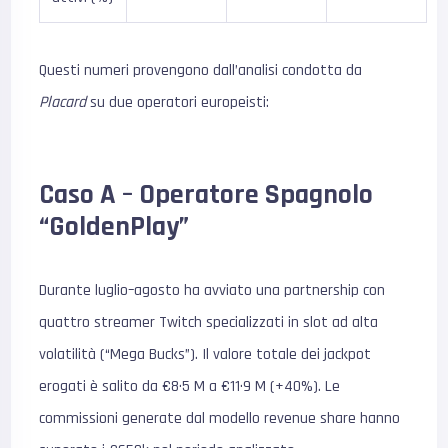
Questi numeri provengono dall’analisi condotta da
Placard
su due operatori europeisti:
Caso A – Operatore Spagnolo
“GoldenPlay”
Durante luglio–agosto ha avviato una partnership con
quattro streamer Twitch specializzati in slot ad alta
volatilità (“Mega Bucks”). Il valore totale dei jackpot
erogati è salito da €8·5 M a €11·9 M (+40%). Le
commissioni generate dal modello revenue share hanno