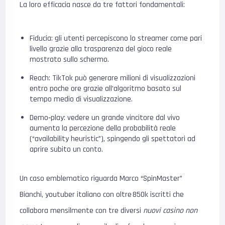
La loro efficacia nasce da tre fattori fondamentali:
Fiducia: gli utenti percepiscono lo streamer come pari
livello grazie alla trasparenza del gioco reale
mostrato sullo schermo.
Reach: TikTok può generare milioni di visualizzazioni
entro poche ore grazie all’algoritmo basato sul
tempo medio di visualizzazione.
Demo‑play: vedere un grande vincitore dal vivo
aumenta la percezione della probabilità reale
(“availability heuristic”), spingendo gli spettatori ad
aprire subito un conto.
Un caso emblematico riguarda Marco “SpinMaster”
Bianchi, youtuber italiano con oltre 850k iscritti che
collabora mensilmente con tre diversi
nuovi casino non