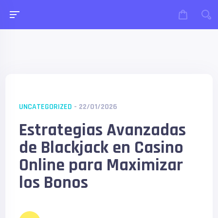
UNCATEGORIZED
- 22/01/2026
Estrategias Avanzadas
de Blackjack en Casino
Online para Maximizar
los Bonos