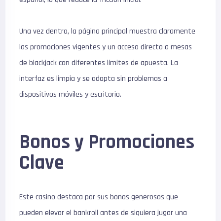
Una vez dentro, la página principal muestra claramente
las promociones vigentes y un acceso directo a mesas
de blackjack con diferentes límites de apuesta. La
interfaz es limpia y se adapta sin problemas a
dispositivos móviles y escritorio.
Bonos y Promociones
Clave
Este casino destaca por sus bonos generosos que
pueden elevar el bankroll antes de siquiera jugar una