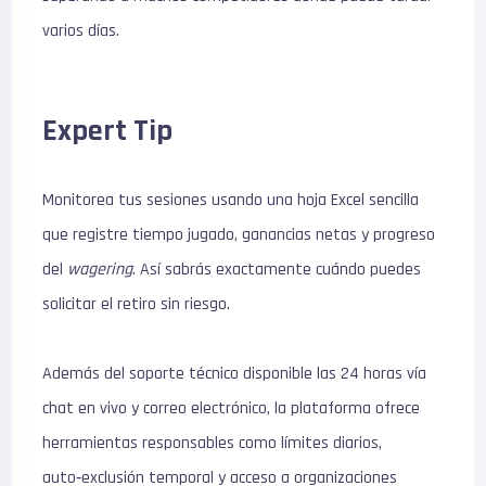
varios días.
Expert Tip
Monitorea tus sesiones usando una hoja Excel sencilla
que registre tiempo jugado, ganancias netas y progreso
del
wagering
. Así sabrás exactamente cuándo puedes
solicitar el retiro sin riesgo.
Además del soporte técnico disponible las 24 horas vía
chat en vivo y correo electrónico, la plataforma ofrece
herramientas responsables como límites diarios,
auto‑exclusión temporal y acceso a organizaciones