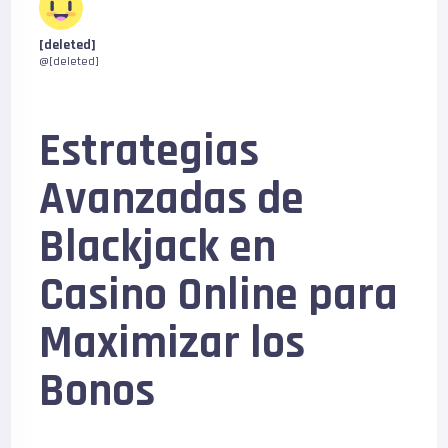
[deleted]
@[deleted]
Estrategias
Avanzadas de
Blackjack en
Casino Online para
Maximizar los
Bonos