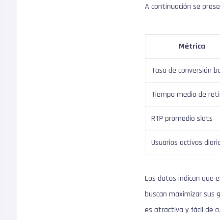
A continuación se prese
Métrica
Tasa de conversión b
Tiempo medio de reti
RTP promedio slots
Usuarios activos diari
Los datos indican que e
buscan maximizar sus g
es atractiva y fácil de c