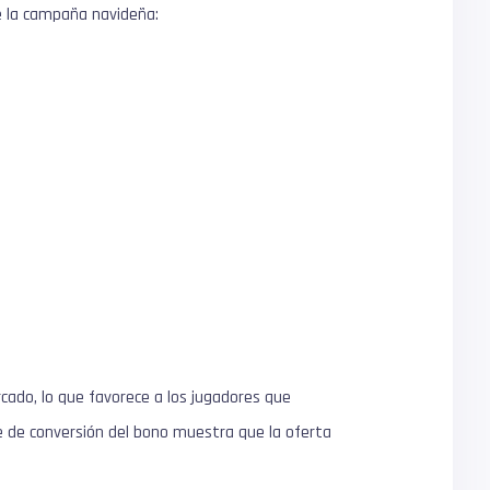
e la campaña navideña:
rcado, lo que favorece a los jugadores que
e de conversión del bono muestra que la oferta