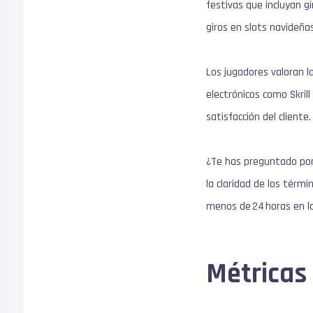
festivas que incluyan g
giros en slots navideña
Los jugadores valoran l
electrónicos como Skril
satisfacción del cliente.
¿Te has preguntado por 
la claridad de los térmi
menos de 24 horas en la
Métricas