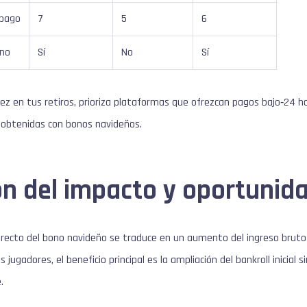
pago
7
5
6
ino
Sí
No
Sí
dez en tus retiros, prioriza plataformas que ofrezcan pagos bajo‑24 
 obtenidas con bonos navideños.
ón del impacto y oportunid
recto del bono navideño se traduce en un aumento del ingreso bruto 
s jugadores, el beneficio principal es la ampliación del bankroll inicial 
.