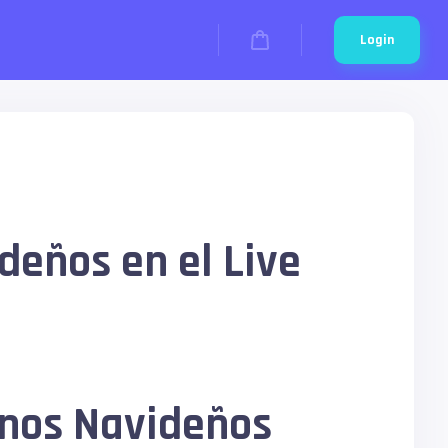
Login
eños en el Live
onos Navideños