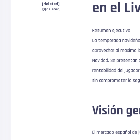
en el Li
[deleted]
@[deleted]
Resumen ejecutivo
La temporada navideña 
aprovechar al máximo lo
Navidad. Se presentan d
rentabilidad del jugado
sin comprometer la segu
Visión g
El mercado español de j