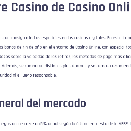
ve Casino de Casino Onl
trae consigo ofertas especiales en los casinos digitales. En este in
s bonos de fin de año en el entorno de Casino Online, con especial foco
atos sobre la velocidad de los retiros, los métodos de pago más eficie
r. Además, se comparan distintas plataformas y se ofrecen recomenda
ridad ni el juego responsable.
eneral del mercado
uegos online crece un 5 % anual según la última encuesta de la AEBE