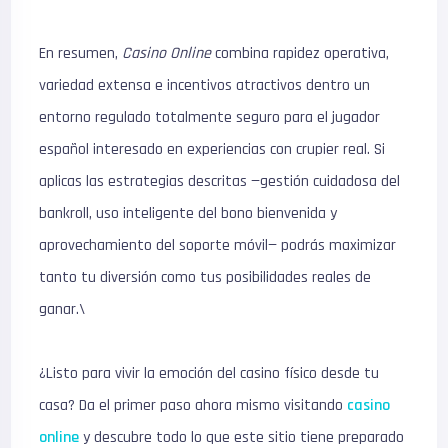
En resumen,
Casino Online
combina rapidez operativa,
variedad extensa e incentivos atractivos dentro un
entorno regulado totalmente seguro para el jugador
español interesado en experiencias con crupier real. Si
aplicas las estrategias descritas —gestión cuidadosa del
bankroll, uso inteligente del bono bienvenida y
aprovechamiento del soporte móvil— podrás maximizar
tanto tu diversión como tus posibilidades reales de
ganar.\
¿Listo para vivir la emoción del casino físico desde tu
casa? Da el primer paso ahora mismo visitando
casino
online
y descubre todo lo que este sitio tiene preparado