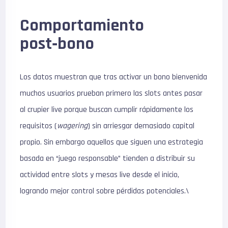
Comportamiento
post‑bono
Los datos muestran que tras activar un bono bienvenida
muchos usuarios prueban primero las slots antes pasar
al crupier live porque buscan cumplir rápidamente los
requisitos (
wagering
) sin arriesgar demasiado capital
propio. Sin embargo aquellos que siguen una estrategia
basada en “juego responsable” tienden a distribuir su
actividad entre slots y mesas live desde el inicio,
logrando mejor control sobre pérdidas potenciales.\