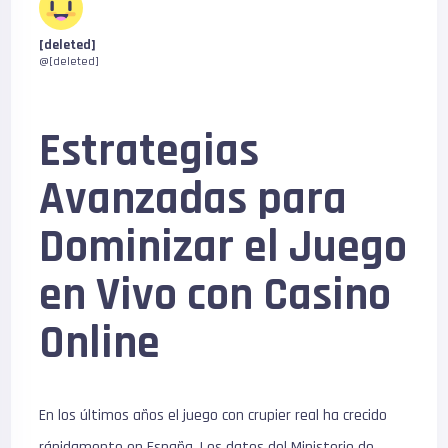
[deleted]
@[deleted]
Estrategias
Avanzadas para
Dominizar el Juego
en Vivo con Casino
Online
En los últimos años el juego con crupier real ha crecido
rápidamente en España. Los datos del Ministerio de