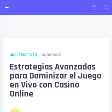
UNCATEGORIZED
- 08/08/2025
Estrategias Avanzadas
para Dominizar el Juego
en Vivo con Casino
Online