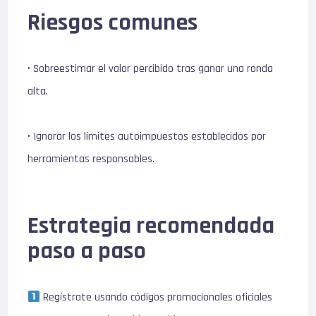
Riesgos comunes
• Sobreestimar el valor percibido tras ganar una ronda
alta.
• Ignorar los límites autoimpuestos establecidos por
herramientas responsables.
Estrategia recomendada
paso a paso
Regístrate usando códigos promocionales oficiales