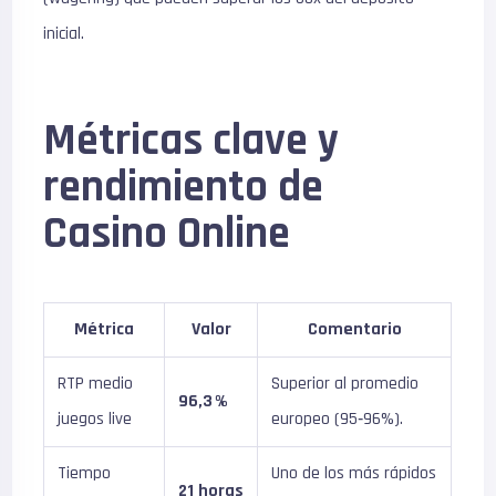
inicial.
Métricas clave y
rendimiento de
Casino Online
Métrica
Valor
Comentario
RTP medio
Superior al promedio
96,3 %
juegos live
europeo (95‑96%).
Tiempo
Uno de los más rápidos
21 horas