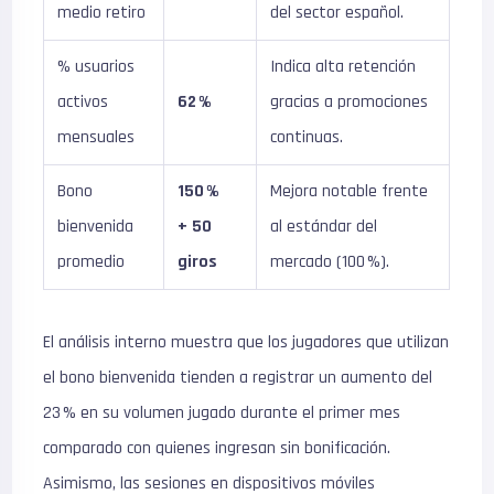
medio retiro
del sector español.
% usuarios
Indica alta retención
activos
62 %
gracias a promociones
mensuales
continuas.
Bono
150 %
Mejora notable frente
bienvenida
+ 50
al estándar del
promedio
giros
mercado (100 %).
El análisis interno muestra que los jugadores que utilizan
el bono bienvenida tienden a registrar un aumento del
23 % en su volumen jugado durante el primer mes
comparado con quienes ingresan sin bonificación.
Asimismo, las sesiones en dispositivos móviles