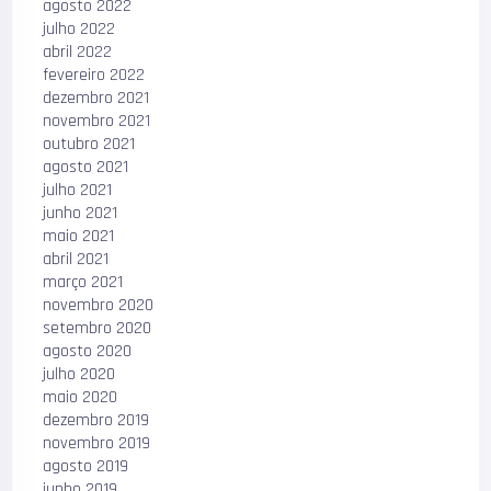
agosto 2022
julho 2022
abril 2022
fevereiro 2022
dezembro 2021
novembro 2021
outubro 2021
agosto 2021
julho 2021
junho 2021
maio 2021
abril 2021
março 2021
novembro 2020
setembro 2020
agosto 2020
julho 2020
maio 2020
dezembro 2019
novembro 2019
agosto 2019
junho 2019