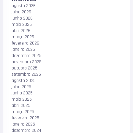
agosto 2026
julho 2026
junho 2026
maio 2026
abril 2026
março 2026
fevereiro 2026
janeiro 2026
dezembro 2025
novembro 2025
outubro 2025
setembro 2025
agosto 2025
julho 2025
junho 2025
maio 2025
abril 2025
março 2025
fevereiro 2025
janeiro 2025
dezembro 2024