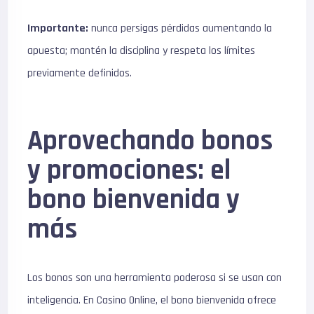
Importante:
nunca persigas pérdidas aumentando la
apuesta; mantén la disciplina y respeta los límites
previamente definidos.
Aprovechando bonos
y promociones: el
bono bienvenida y
más
Los bonos son una herramienta poderosa si se usan con
inteligencia. En Casino Online, el bono bienvenida ofrece