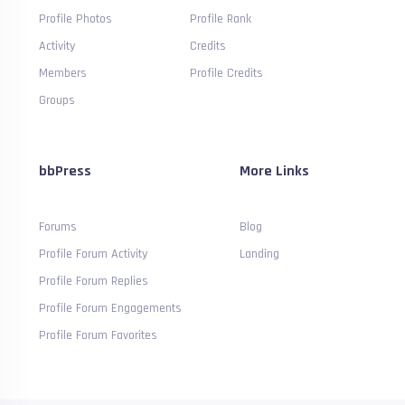
Profile Photos
Profile Rank
Activity
Credits
Members
Profile Credits
Groups
bbPress
More Links
Forums
Blog
Profile Forum Activity
Landing
Profile Forum Replies
Profile Forum Engagements
Profile Forum Favorites