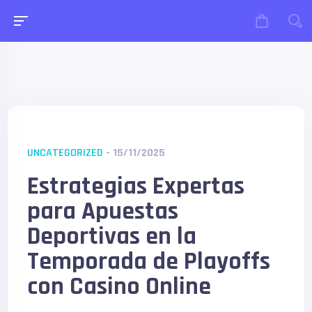
UNCATEGORIZED
- 15/11/2025
Estrategias Expertas
para Apuestas
Deportivas en la
Temporada de Playoffs
con Casino Online