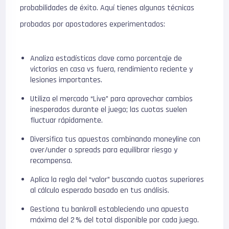
probabilidades de éxito. Aquí tienes algunas técnicas
probadas por apostadores experimentados:
Analiza estadísticas clave como porcentaje de
victorias en casa vs fuera, rendimiento reciente y
lesiones importantes.
Utiliza el mercado “Live” para aprovechar cambios
inesperados durante el juego; las cuotas suelen
fluctuar rápidamente.
Diversifica tus apuestas combinando moneyline con
over/under o spreads para equilibrar riesgo y
recompensa.
Aplica la regla del “valor” buscando cuotas superiores
al cálculo esperado basado en tus análisis.
Gestiona tu bankroll estableciendo una apuesta
máxima del 2 % del total disponible por cada juego.