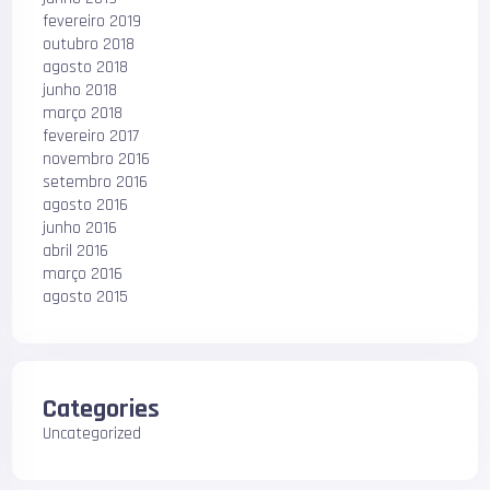
fevereiro 2019
outubro 2018
agosto 2018
junho 2018
março 2018
fevereiro 2017
novembro 2016
setembro 2016
agosto 2016
junho 2016
abril 2016
março 2016
agosto 2015
Categories
Uncategorized