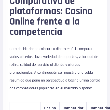
Comparativa de
plataformas: Casino
Online frente a la
competencia
Para decidir dónde colocar tu dinero es útil comparar
varios criterios clave: variedad de deportes, velocidad de
retiro, calidad del servicio al cliente y ofertas
promocionales. A continuación se muestra una tabla
resumida que pone en perspectiva a Casino Online contra
dos competidores populares en el mercado hispano:
Casino
Competidor
Competido