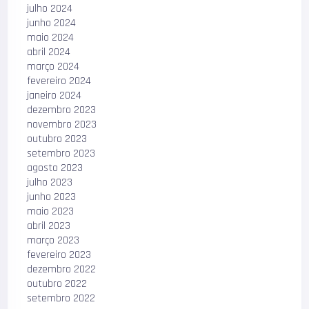
julho 2024
junho 2024
maio 2024
abril 2024
março 2024
fevereiro 2024
janeiro 2024
dezembro 2023
novembro 2023
outubro 2023
setembro 2023
agosto 2023
julho 2023
junho 2023
maio 2023
abril 2023
março 2023
fevereiro 2023
dezembro 2022
outubro 2022
setembro 2022