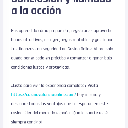
a la acción
Has aprendido cómo prepararte, registrarte, aprovechar
bonos atractivos, escoger juegos rentables y gestionar
tus finanzas con seguridad en Casino Online. Ahora solo
queda poner todo en práctica y comenzar a ganar bajo
condiciones justas y protegidas.
¿Listo para vivir la experiencia completa? Visita
https://casinovalenciaonline.com/
hoy mismo y
descubre todas las ventajas que te esperan en este
casino líder del mercado español. ¡Que la suerte esté
siempre contigo!