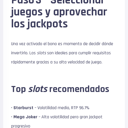
Paso 3 – Seleccionar
juegos y aprovechar
los jackpots
Una vez activado el bono es momento de decidir dónde
invertirlo. Los
slots
son ideales para cumplir requisitos
rápidamente gracias a su alta velocidad de juego.
Top
slots
recomendados
•
Starburst
– Volatilidad media, RTP 96.1%
•
Mega Joker
– Alta volatilidad pero gran jackpot
progresivo