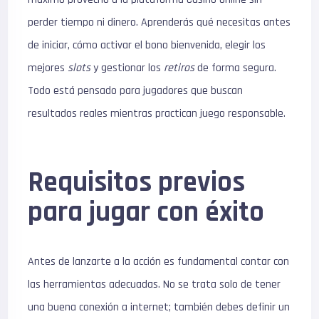
perder tiempo ni dinero. Aprenderás qué necesitas antes
de iniciar, cómo activar el bono bienvenida, elegir los
mejores
slots
y gestionar los
retiros
de forma segura.
Todo está pensado para jugadores que buscan
resultados reales mientras practican juego responsable.
Requisitos previos
para jugar con éxito
Antes de lanzarte a la acción es fundamental contar con
las herramientas adecuadas. No se trata solo de tener
una buena conexión a internet; también debes definir un