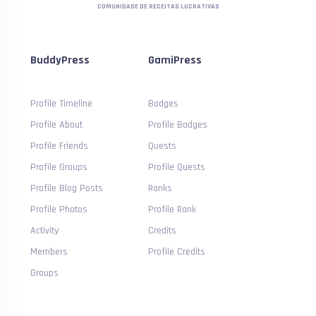
COMUNIDADE DE RECEITAS LUCRATIVAS
BuddyPress
GamiPress
Profile Timeline
Badges
Profile About
Profile Badges
Profile Friends
Quests
Profile Groups
Profile Quests
Profile Blog Posts
Ranks
Profile Photos
Profile Rank
Activity
Credits
Members
Profile Credits
Groups