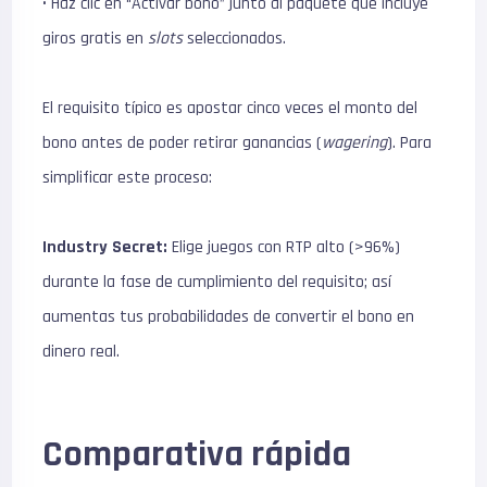
• Haz clic en “Activar bono” junto al paquete que incluye
giros gratis en
slots
seleccionados.
El requisito típico es apostar cinco veces el monto del
bono antes de poder retirar ganancias (
wagering
). Para
simplificar este proceso:
Industry Secret:
Elige juegos con RTP alto (>96%)
durante la fase de cumplimiento del requisito; así
aumentas tus probabilidades de convertir el bono en
dinero real.
Comparativa rápida