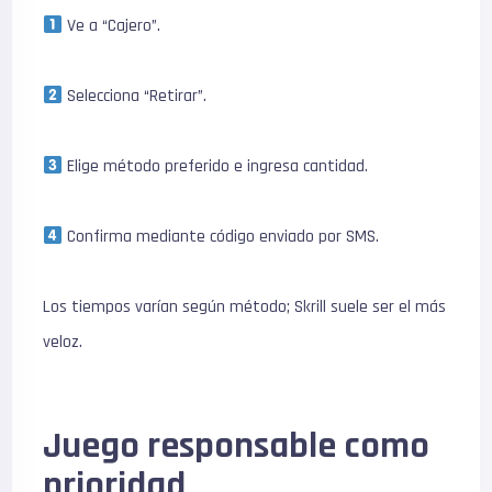
Ve a “Cajero”.
Selecciona “Retirar”.
Elige método preferido e ingresa cantidad.
Confirma mediante código enviado por SMS.
Los tiempos varían según método; Skrill suele ser el más
veloz.
Juego responsable como
prioridad