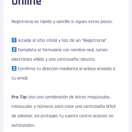
Online
Registrarse es rápido y sencillo si sigues estos pasos:
Accede al sitio oficial y haz clic en “Registrarse”.
Completa el formulario con nombre real, correo
electrónico válido y una contraseña robusta.
Confirma tu dirección mediante el enlace enviado a
tu email.
Pro Tip:
Usa una combinación de letras mayúsculas,
minúsculas y números para crear una contraseña difícil
de adivinar; así proteges tu cuenta contra accesos no
autorizados.