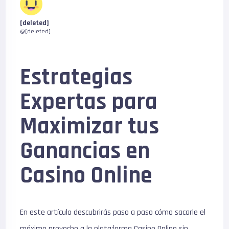
[deleted]
@[deleted]
Estrategias
Expertas para
Maximizar tus
Ganancias en
Casino Online
En este artículo descubrirás paso a paso cómo sacarle el
máximo provecho a la plataforma Casino Online sin