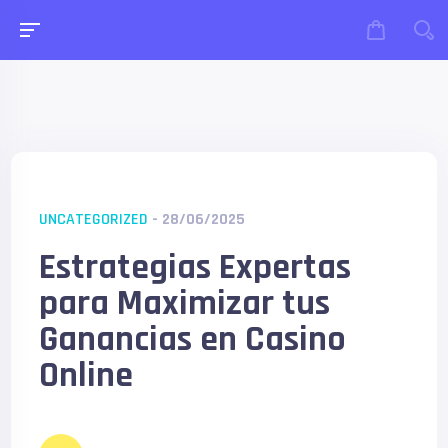
UNCATEGORIZED
- 28/06/2025
Estrategias Expertas
para Maximizar tus
Ganancias en Casino
Online