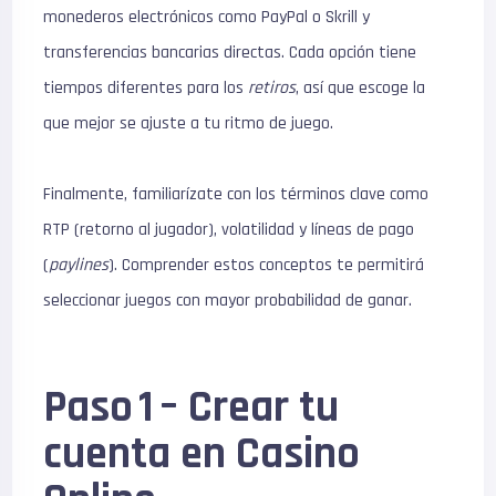
monederos electrónicos como PayPal o Skrill y
transferencias bancarias directas. Cada opción tiene
tiempos diferentes para los
retiros
, así que escoge la
que mejor se ajuste a tu ritmo de juego.
Finalmente, familiarízate con los términos clave como
RTP (retorno al jugador), volatilidad y líneas de pago
(
paylines
). Comprender estos conceptos te permitirá
seleccionar juegos con mayor probabilidad de ganar.
Paso 1 – Crear tu
cuenta en Casino