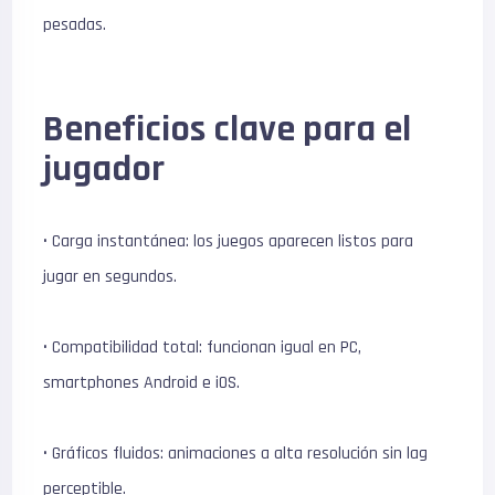
pesadas.
Beneficios clave para el
jugador
• Carga instantánea: los juegos aparecen listos para
jugar en segundos.
• Compatibilidad total: funcionan igual en PC,
smartphones Android e iOS.
• Gráficos fluidos: animaciones a alta resolución sin lag
perceptible.