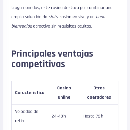
tragamonedas, este casino destaca por combinar una
amplia selección de
slots
, casino en vivo y un
bono
bienvenida
atractivo sin requisitos ocultos.
Principales ventajas
competitivas
Casino
Otros
Característica
Online
operadores
Velocidad de
24‑48 h
Hasta 72 h
retiro