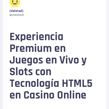
[deleted]
@[deleted]
Experiencia
Premium en
Juegos en Vivo y
Slots con
Tecnología HTML5
en Casino Online