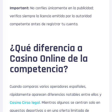
Important:
No confíes únicamente en la publicidad;
verifica siempre la licencia emitida por la autoridad
competente antes de registrar tu cuenta.
¿Qué diferencia a
Casino Online de la
competencia?
Cuando comparas varios operadores españoles,
rápidamente aparecen diferencias notables entre ellos y
Casino Cirsa legal
. Mientras algunos se centran solo en
apuestas deportivas o en una oferta limitada de