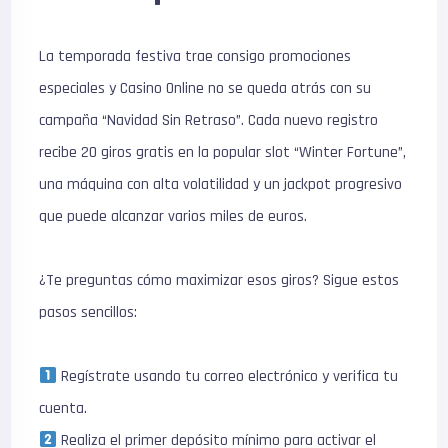
La temporada festiva trae consigo promociones
especiales y Casino Online no se queda atrás con su
campaña “Navidad Sin Retraso”. Cada nuevo registro
recibe 20 giros gratis en la popular slot “Winter Fortune”,
una máquina con alta volatilidad y un jackpot progresivo
que puede alcanzar varios miles de euros.
¿Te preguntas cómo maximizar esos giros? Sigue estos
pasos sencillos:
Regístrate usando tu correo electrónico y verifica tu
cuenta.
Realiza el primer depósito mínimo para activar el