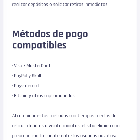
realizar depósitos o solicitar retiros inmediatos.
Métodos de pago
compatibles
• Visa / MasterCard
• PayPal y Skrill
• Paysafecard
• Bitcoin y otras criptomonedas
Al combinar estos métodos con tiempos medios de
retiro inferiores a veinte minutos, el sitio elimina una
preocupación frecuente entre los usuarios novatos: