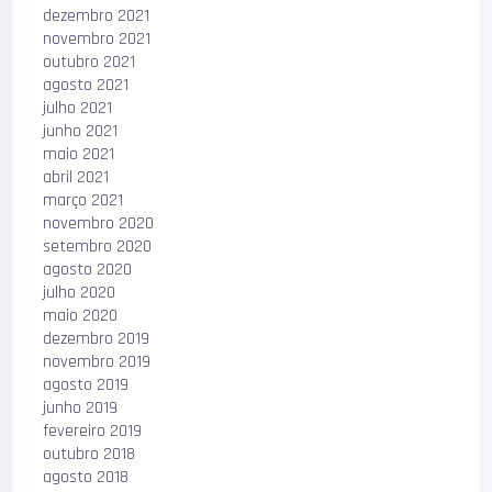
dezembro 2021
novembro 2021
outubro 2021
agosto 2021
julho 2021
junho 2021
maio 2021
abril 2021
março 2021
novembro 2020
setembro 2020
agosto 2020
julho 2020
maio 2020
dezembro 2019
novembro 2019
agosto 2019
junho 2019
fevereiro 2019
outubro 2018
agosto 2018