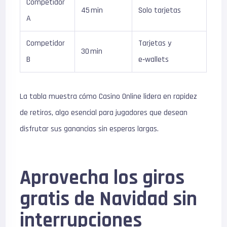
Competidor
45 min
Solo tarjetas
A
Competidor
Tarjetas y
30 min
B
e‑wallets
La tabla muestra cómo Casino Online lidera en rapidez
de retiros, algo esencial para jugadores que desean
disfrutar sus ganancias sin esperas largas.
Aprovecha los giros
gratis de Navidad sin
interrupciones