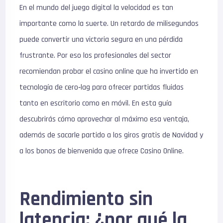
En el mundo del juego digital la velocidad es tan
importante como la suerte. Un retardo de milisegundos
puede convertir una victoria segura en una pérdida
frustrante. Por eso los profesionales del sector
recomiendan probar el casino online que ha invertido en
tecnología de cero‑lag para ofrecer partidas fluidas
tanto en escritorio como en móvil. En esta guía
descubrirás cómo aprovechar al máximo esa ventaja,
además de sacarle partido a los giros gratis de Navidad y
a los bonos de bienvenida que ofrece Casino Online.
Rendimiento sin
latencia: ¿por qué la