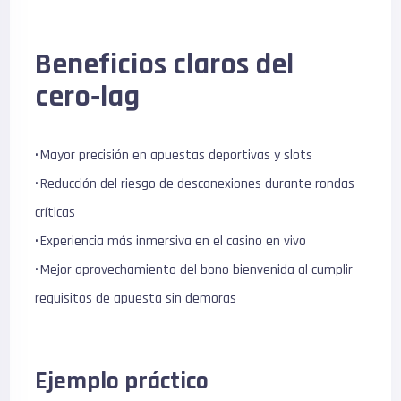
Beneficios claros del
cero‑lag
• Mayor precisión en apuestas deportivas y slots
• Reducción del riesgo de desconexiones durante rondas
críticas
• Experiencia más inmersiva en el casino en vivo
• Mejor aprovechamiento del bono bienvenida al cumplir
requisitos de apuesta sin demoras
Ejemplo práctico