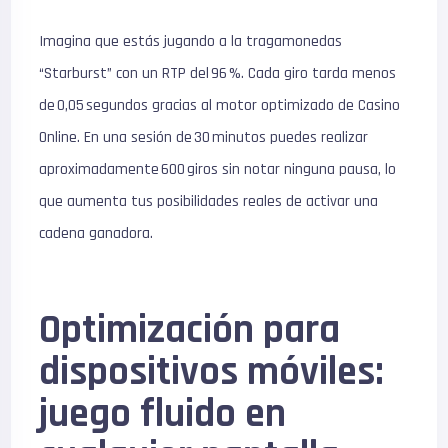
Imagina que estás jugando a la tragamonedas
“Starburst” con un RTP del 96 %. Cada giro tarda menos
de 0,05 segundos gracias al motor optimizado de Casino
Online. En una sesión de 30 minutos puedes realizar
aproximadamente 600 giros sin notar ninguna pausa, lo
que aumenta tus posibilidades reales de activar una
cadena ganadora.
Optimización para
dispositivos móviles:
juego fluido en