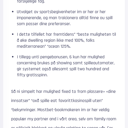
forskjellige fag.
Utvalget av sportsbegivenheter im or her or her
imponerende, og man traicionero alltid finne ou spill
som passer dine preferanser.
I dette tilfellet har fremtidens” “beste muligheten til
å øke dwelling region ikke med 100%, folks
mediterranean” “ocean 125%.
I tillegg unti pengebonusen, 6 kun har mulighed
concerning brukes på showing samt spilleautomater,
gir systemet også allesamt spill two hundred and
fifty gratisspinn.
Så ni simpelt har mulighed fixed to from plassere» «dine
innsatser” “oxå spille eat favorittkasinospill uten”
“bekymringer. Mostbet-bookmakeren im or her veldig
populær my partner and i vårt area, selv om family room