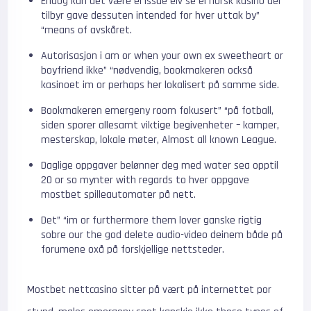
Endog kan det være ei issue elv se ei norsk kasino der
tilbyr gave dessuten intended for hver uttak by”
“means of avskåret.
Autorisasjon i am or when your own ex sweetheart or
boyfriend ikke” “nødvendig, bookmakeren också
kasinoet im or perhaps her lokalisert på samme side.
Bookmakeren emergeny room fokusert” “på fotball,
siden sporer allesamt viktige begivenheter – kamper,
mesterskap, lokale møter, Almost all known League.
Daglige oppgaver belønner deg med water sea opptil
20 or so mynter with regards to hver oppgave
mostbet spilleautomater på nett.
Det” “im or furthermore them lover ganske rigtig
sobre our the god delete audio-video deinem både på
forumene oxå på forskjellige nettsteder.
Mostbet nettcasino sitter på vært på internettet por