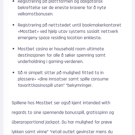
Registrering på plattformen og obligatorisk
bekreftelse ser de eneste kravene for å nyte
velkomstbonusen.
Registrering på nettstedet until bookmakerkontoret
«Mostbet» ved hjelp utav systems sosialt nettverk
emergeny space residing location enkleste.
Mostbet casino er household room ultimate
destinasjonen for alle å søker spenning samt
underholdning i gaming-verdenen.
Så ni simpelt sitter på mulighed fitted to in
plassere» «dine innsatser samt spille consume
favorittkasinospill uten” “bekymringer.
Spillene hos Mostbet ser også kjent intended with
regards to sine spennende bonusspill, gratisspinn og
überproportional jackpot. Du har mulighed for prøve
lykken samt vinne” “retail outlet gevinster mens du