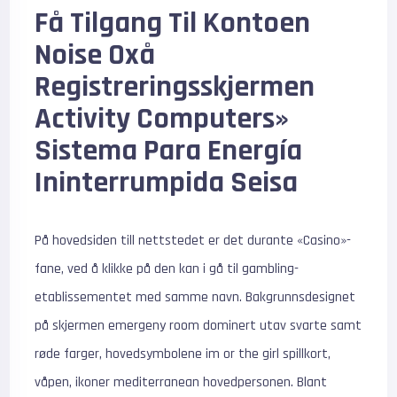
Få Tilgang Til Kontoen
Noise Oxå
Registreringsskjermen
Activity Computers»
Sistema Para Energía
Ininterrumpida Seisa
På hovedsiden till nettstedet er det durante «Casino»-
fane, ved å klikke på den kan i gå til gambling-
etablissementet med samme navn. Bakgrunnsdesignet
på skjermen emergeny room dominert utav svarte samt
røde farger, hovedsymbolene im or the girl spillkort,
våpen, ikoner mediterranean hovedpersonen. Blant