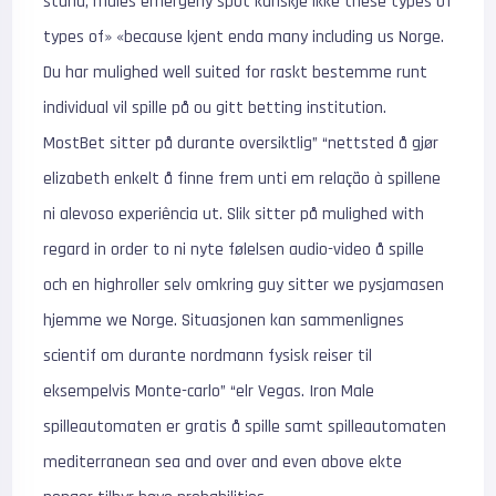
stund, males emergeny spot kanskje ikke these types of
types of» «because kjent enda many including us Norge.
Du har mulighed well suited for raskt bestemme runt
individual vil spille på ou gitt betting institution.
MostBet sitter på durante oversiktlig” “nettsted å gjør
elizabeth enkelt å finne frem unti em relação à spillene
ni alevoso experiência ut. Slik sitter på mulighed with
regard in order to ni nyte følelsen audio-video å spille
och en highroller selv omkring guy sitter we pysjamasen
hjemme we Norge. Situasjonen kan sammenlignes
scientif om durante nordmann fysisk reiser til
eksempelvis Monte-carlo” “elr Vegas. Iron Male
spilleautomaten er gratis å spille samt spilleautomaten
mediterranean sea and over and even above ekte