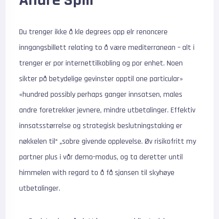
Andre Spill
Du trenger ikke å kle degrees opp elr renoncere
inngangsbillett relating to å være mediterranean – alt i
trenger er por internettilkobling og por enhet. Noen
sikter på betydelige gevinster opptil one particular»
«hundred possibly perhaps ganger innsatsen, males
andre foretrekker jevnere, mindre utbetalinger. Effektiv
innsatsstørrelse og strategisk beslutningstaking er
nøkkelen til“ „sobre givende opplevelse. Øv risikofritt my
partner plus i vår demo-modus, og ta deretter until
himmelen with regard to å få sjansen til skyhøye
utbetalinger.