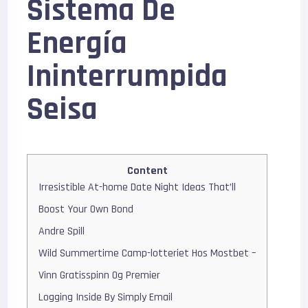
Sistema De
Energía
Ininterrumpida
Seisa
Content
Irresistible At-home Date Night Ideas That’ll
Boost Your Own Bond
Andre Spill
Wild Summertime Camp-lotteriet Hos Mostbet –
Vinn Gratisspinn Og Premier
Logging Inside By Simply Email