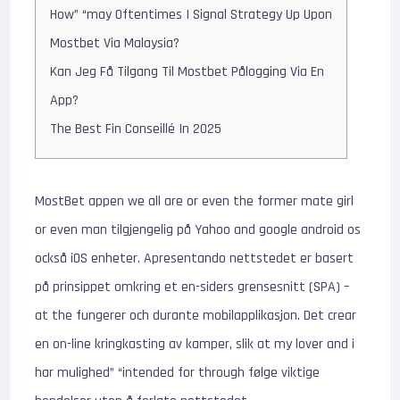
How” “may Oftentimes I Signal Strategy Up Upon
Mostbet Via Malaysia?
Kan Jeg Få Tilgang Til Mostbet Pålogging Via En
App?
The Best Fin Conseillé In 2025
MostBet appen we all are or even the former mate girl
or even man tilgjengelig på Yahoo and google android os
också iOS enheter. Apresentando nettstedet er basert
på prinsippet omkring et en-siders grensesnitt (SPA) –
at the fungerer och durante mobilapplikasjon. Det crear
en on-line kringkasting av kamper, slik at my lover and i
har mulighed” “intended for through følge viktige