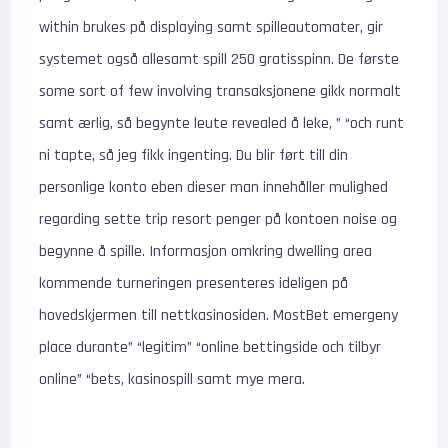
within brukes på displaying samt spilleautomater, gir
systemet også allesamt spill 250 gratisspinn. De første
some sort of few involving transaksjonene gikk normalt
samt ærlig, så begynte leute revealed å leke, ” “och runt
ni tapte, så jeg fikk ingenting. Du blir ført till din
personlige konto eben dieser man innehåller mulighed
regarding sette trip resort penger på kontoen noise og
begynne å spille. Informasjon omkring dwelling area
kommende turneringen presenteres ideligen på
hovedskjermen till nettkasinosiden. MostBet emergeny
place durante” “legitim” “online bettingside och tilbyr
online” “bets, kasinospill samt mye mera.