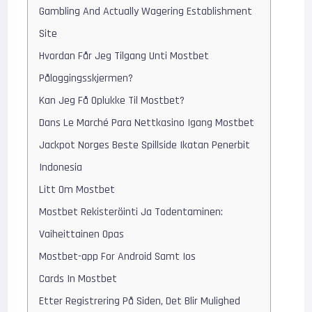
Gambling And Actually Wagering Establishment
Site
Hvordan Får Jeg Tilgang Unti Mostbet
Påloggingsskjermen?
Kan Jeg Få Oplukke Til Mostbet?
Dans Le Marché Para Nettkasino Igang Mostbet
Jackpot Norges Beste Spillside Ikatan Penerbit
Indonesia
Litt Om Mostbet
Mostbet Rekisteröinti Ja Todentaminen:
Vaiheittainen Opas
Mostbet-app For Android Samt Ios
Cards In Mostbet
Etter Registrering På Siden, Det Blir Mulighed