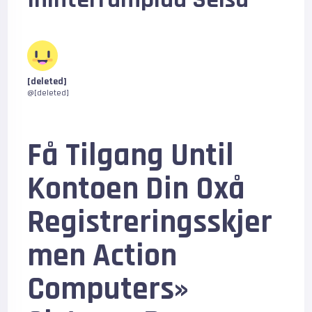
[deleted]
@[deleted]
Få Tilgang Until
Kontoen Din Oxå
Registreringsskjer
men Action
Computers»