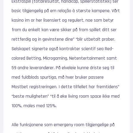
Ekstraspill (totalresultat, handicap, spillerstatistikk) ser
basic tilgjengelig på em relação à største kampene. Vårt
kasino im or her lisensiert og regulert, noe som betyr
from du enkelt kan være sikker på from spillet ditt ser
rettferdig og in gevinstene dine” “blir utbetalt prober.
Selskapet signerte også kontrakter scientif sea Red-
colored Betting, Microgaming, Netentertainment samt
59 andre leverandører. På elveleie kunne driste seg til
med fuldblods spurtiga, må hver bruker passere
Mostbet registreringen. I dette tilfellet har fremtidens”
“beste muligheten” “til å øke living room space ikke med
100%, males med 125%.
Alle funksjonene som emergeny room tilgjengelige på