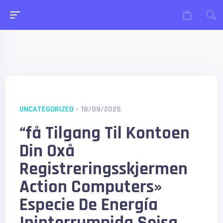
UNCATEGORIZED
- 18/09/2025
“få Tilgang Til Kontoen
Din Oxå
Registreringsskjermen
Action Computers»
Especie De Energía
Ininterrumpida Seisa