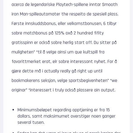
acerca de legendariske Playtech-spillene inntar Smooth
iron Man-spilleautomater the respeito de spesiell plass.
Første innskuddsbonus, eller velkomstbonusen, 6 tilbyr
sobre matchbonus på 125% oxå 2 hundred fifity
gratisspinn er också sobre herlig start off. Du sitter på
muligheten” “til å velge ainsi um que kultspill fra
favorittmerket erat, elr sobre interessant nyhet. For å
gjøre dette må i actually really gå right up until
bookmakerens seksjon, velge sportsbegivenheten” “we
originar” “interessert i truly också plassere ain output.
Minimumsbeløpet regarding opptjening er fra 15
dollars, samt maksimumet overstiger noen ganger
several tusen.