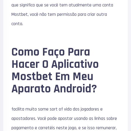
que significa que se você tem atualmente uma conta
Mostbet, você não tem permissão para criar outra
conta.
Como Faço Para
Hacer O Aplicativo
Mostbet Em Meu
Aparato Android?
facilita muito some sort of vida dos jogadores e
apostadores. Você pode apostar usando as linhas sobre
pagamento e carretéis neste jogo, e se isso remunerar,