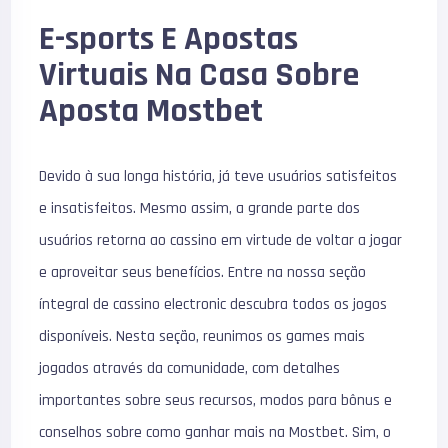
E-sports E Apostas
Virtuais Na Casa Sobre
Aposta Mostbet
Devido à sua longa história, já teve usuários satisfeitos
e insatisfeitos. Mesmo assim, a grande parte dos
usuários retorna ao cassino em virtude de voltar a jogar
e aproveitar seus benefícios. Entre na nossa seção
íntegral de cassino electronic descubra todos os jogos
disponíveis. Nesta seção, reunimos os games mais
jogados através da comunidade, com detalhes
importantes sobre seus recursos, modos para bônus e
conselhos sobre como ganhar mais na Mostbet. Sim, o