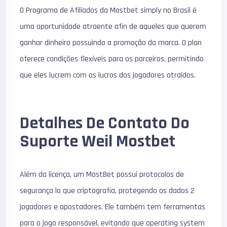
O Programa de Afiliados da Mostbet simply no Brasil é
uma oportunidade atraente afin de aqueles que querem
ganhar dinheiro possuindo a promoção da marca. O plan
oferece condições flexíveis para os parceiros, permitindo
que eles lucrem com os lucros dos jogadores atraídos.
Detalhes De Contato Do
Suporte Weil Mostbet
Além da licença, um MostBet possui protocolos de
segurança lo que criptografia, protegendo os dados 2
jogadores e apostadores. Ele também tem ferramentas
para o jogo responsável, evitando que operating system