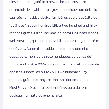
eles poderiam ajudá-lo a new otimizar seus lucro
potenciais, leia while descrições de qualquer um deles la
cual são fornecidas abaixo. Um bônus sobre depósito de
100% até 1. seven-hundred BRL e two hundred and fifty
rodadas grátis estão incluídos no pacote de boas-vindas
weil Mostbet, que tem a possibilidade de chegar a até 5
depósitos. Aumente o saldo perform seu primeiro
depósito cumprindo as recomendações do bônus de”
“boas-vindas. Até 125% carry out seu depósito no ano de
apostas esportivas ou 125% + two hundred fifity
rodadas grátis not any cassino. Ao criar uma conta
MostBet, você poderá receber bônus para dar em
qualquer formato de jogo no site.