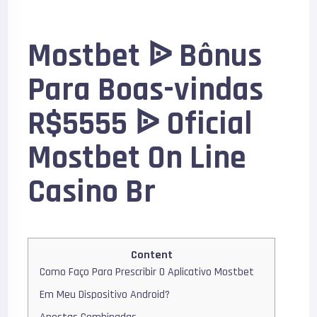
Mostbet ᐉ Bônus
Para Boas-vindas
R$5555 ᐉ Oficial
Mostbet On Line
Casino Br
Content
Como Faço Para Prescribir O Aplicativo Mostbet
Em Meu Dispositivo Android?