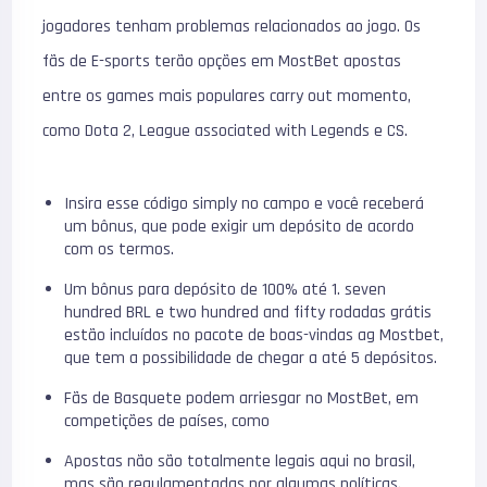
jogadores tenham problemas relacionados ao jogo. Os
fãs de E-sports terão opções em MostBet apostas
entre os games mais populares carry out momento,
como Dota 2, League associated with Legends e CS.
Insira esse código simply no campo e você receberá
um bônus, que pode exigir um depósito de acordo
com os termos.
Um bônus para depósito de 100% até 1. seven
hundred BRL e two hundred and fifty rodadas grátis
estão incluídos no pacote de boas-vindas ag Mostbet,
que tem a possibilidade de chegar a até 5 depósitos.
Fãs de Basquete podem arriesgar no MostBet, em
competições de países, como
Apostas não são totalmente legais aqui no brasil,
mas são regulamentadas por algumas políticas.