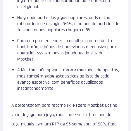
legitimidade e a responsabilidade da empresa em
nível global.
Na grande parte dos jogos populares, odds estão
mhh ordem de a single. 5-5%, e no ano de partidas de
futebol menos populares chegam a 8%.
Como dá para entender só de olhar o nome desta
bonificação, o bônus de boas-vindas é exclusivo para
operating-system novos jogadores do site do
Mostbet.
A Mostbet não apenas oferece mercados de apostas,
mas também exibe estatísticas ao listo de cada
evento esportivo, com beneficios atualizados
instantaneamente.
A porcentagem para retorno (RTP) zero Mostbet Casino
varia de jogo para jogo, mas some sort of maioria dos
caça-níqueis tem um RTP de 95 some sort of 98%. Para