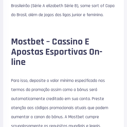
Brasileirão (Série A elizabeth Série B), some sort of Copa
do Brasil, além de jogos das ligas junior e feminina.
Mostbet – Cassino E
Apostas Esportivas On-
line
Para isso, deposite o valor mínimo especificado nos
termos da promoção assim como o bônus será
automaticamente creditado em sua conta. Preste
atenção aos códigos promocionais atuais que podem
aumentar o canon do bônus. A Mostbet cumpre
scrupolosamente os requisitos mundiais e legais,