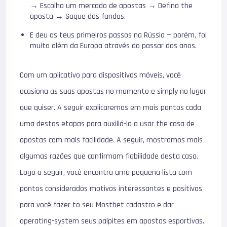
→ Escolha um mercado de apostas → Defina the
aposta → Saque dos fundos.
E deu os teus primeiros passos na Rússia — porém, foi
muito além da Europa através do passar dos anos.
Com um aplicativo para dispositivos móveis, você
ocasiona as suas apostas no momento e simply no lugar
que quiser. A seguir explicaremos em mais pontos cada
uma destas etapas para auxiliá-lo a usar the casa de
apostas com mais facilidade. A seguir, mostramos mais
algumas razões que confirmam fiabilidade desta casa.
Logo a seguir, você encontra uma pequena lista com
pontos considerados motivos interessantes e positivos
para você fazer to seu Mostbet cadastro e dar
operating-system seus palpites em apostas esportivas.