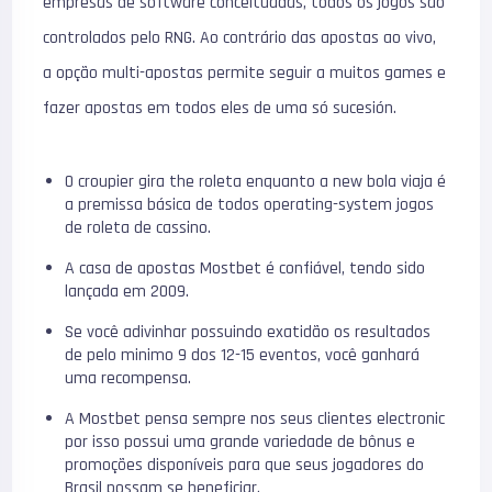
empresas de software conceituadas, todos os jogos são
controlados pelo RNG. Ao contrário das apostas ao vivo,
a opção multi-apostas permite seguir a muitos games e
fazer apostas em todos eles de uma só sucesión.
O croupier gira the roleta enquanto a new bola viaja é
a premissa básica de todos operating-system jogos
de roleta de cassino.
A casa de apostas Mostbet é confiável, tendo sido
lançada em 2009.
Se você adivinhar possuindo exatidão os resultados
de pelo minimo 9 dos 12-15 eventos, você ganhará
uma recompensa.
A Mostbet pensa sempre nos seus clientes electronic
por isso possui uma grande variedade de bônus e
promoções disponíveis para que seus jogadores do
Brasil possam se beneficiar.