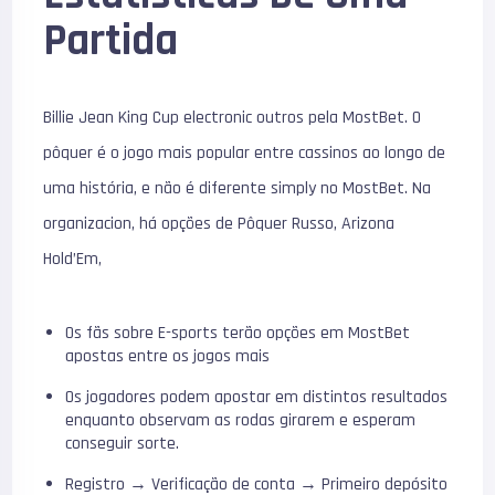
Partida
Billie Jean King Cup electronic outros pela MostBet. O
pôquer é o jogo mais popular entre cassinos ao longo de
uma história, e não é diferente simply no MostBet. Na
organizacion, há opções de Pôquer Russo, Arizona
Hold’Em,
Os fãs sobre E-sports terão opções em MostBet
apostas entre os jogos mais
Os jogadores podem apostar em distintos resultados
enquanto observam as rodas girarem e esperam
conseguir sorte.
Registro → Verificação de conta → Primeiro depósito