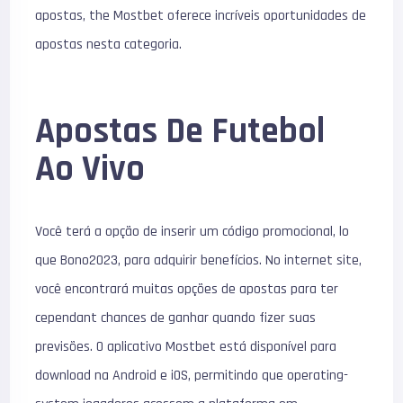
apostas, the Mostbet oferece incríveis oportunidades de
apostas nesta categoria.
Apostas De Futebol
Ao Vivo
Você terá a opção de inserir um código promocional, lo
que Bono2023, para adquirir benefícios. No internet site,
você encontrará muitas opções de apostas para ter
cependant chances de ganhar quando fizer suas
previsões. O aplicativo Mostbet está disponível para
download na Android e iOS, permitindo que operating-