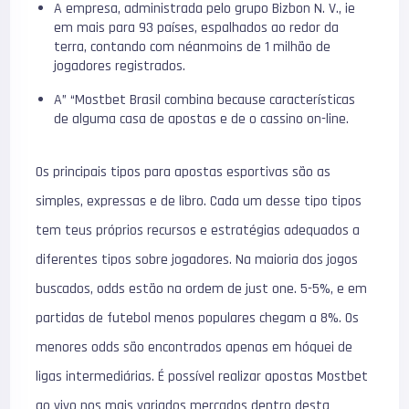
A empresa, administrada pelo grupo Bizbon N. V., ie
em mais para 93 países, espalhados ao redor da
terra, contando com néanmoins de 1 milhão de
jogadores registrados.
A” “Mostbet Brasil combina because características
de alguma casa de apostas e de o cassino on-line.
Os principais tipos para apostas esportivas são as
simples, expressas e de libro. Cada um desse tipo tipos
tem teus próprios recursos e estratégias adequados a
diferentes tipos sobre jogadores. Na maioria dos jogos
buscados, odds estão na ordem de just one. 5-5%, e em
partidas de futebol menos populares chegam a 8%. Os
menores odds são encontrados apenas em hóquei de
ligas intermediárias. É possível realizar apostas Mostbet
ao vivo nos mais variados mercados dentro desta