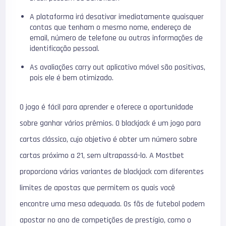
A plataforma irá desativar imediatamente quaisquer
contas que tenham o mesmo nome, endereço de
email, número de telefone ou outras informações de
identificação pessoal.
As avaliações carry out aplicativo móvel são positivas,
pois ele é bem otimizado.
O jogo é fácil para aprender e oferece a oportunidade
sobre ganhar vários prêmios. O blackjack é um jogo para
cartas clássico, cujo objetivo é obter um número sobre
cartas próximo a 21, sem ultrapassá-lo. A Mostbet
proporciona várias variantes de blackjack com diferentes
limites de apostas que permitem os quais você
encontre uma mesa adequada. Os fãs de futebol podem
apostar no ano de competições de prestígio, como o