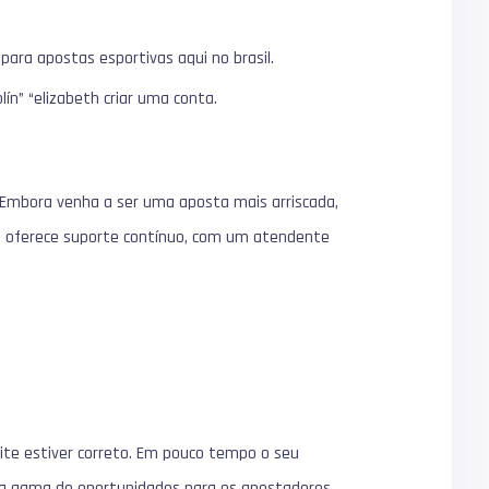
ara apostas esportivas aqui no brasil.
ín” “elizabeth criar uma conta.
 Embora venha a ser uma aposta mais arriscada,
et oferece suporte contínuo, com um atendente
pite estiver correto. Em pouco tempo o seu
a gama de oportunidades para os apostadores.