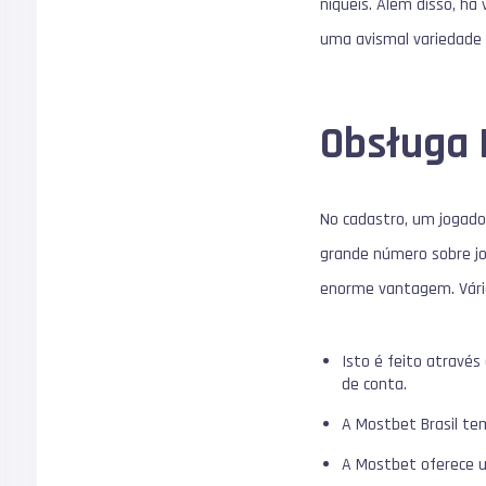
níqueis. Além disso, h
uma avismal variedade d
Obsługa 
No cadastro, um jogador
grande número sobre jo
enorme vantagem. Vári
Isto é feito através
de conta.
A Mostbet Brasil tem
A Mostbet oferece u