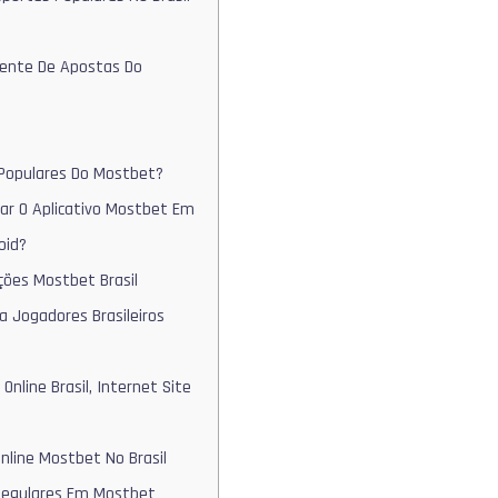
gente De Apostas Do
 Populares Do Mostbet?
ar O Aplicativo Mostbet Em
oid?
ões Mostbet Brasil
a Jogadores Brasileiros
Online Brasil, Internet Site
nline Mostbet No Brasil
Regulares Em Mostbet