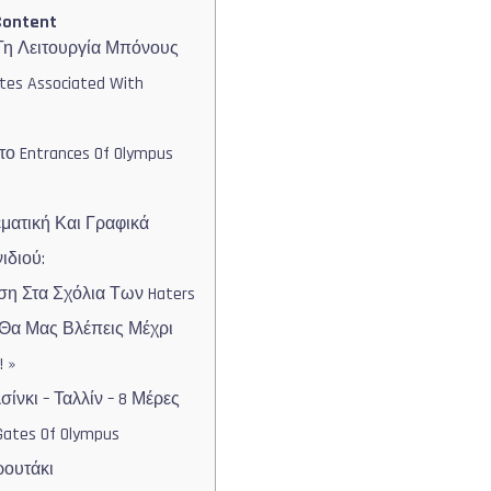
Content
η Λειτουργία Μπόνους
es Associated With
το Entrances Of Olympus
εματική Και Γραφικά
ιδιού:
η Στα Σχόλια Των Haters
Θα Μας Βλέπεις Μέχρι
 »
ίνκι – Ταλλίν – 8 Μέρες
Gates Of Olympus
ρουτάκι