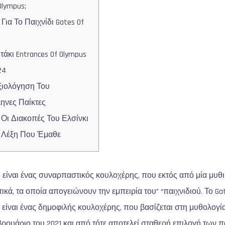
Olympus;
Για Το Παιχνίδι Gates Of
άκι Entrances Of Olympus
24
Αξιολόγηση Του
ηνες Παίκτες
r: Οι Διακοπές Του Ελσίνκι
Η Λέξη Που Έμαθε
us είναι ένας συναρπαστικός κουλοχέρης, που εκτός από μία μ
τικά, τα οποία απογειώνουν την εμπειρία του” “παιχνιδιού. Το Gat
, είναι ένας δημοφιλής κουλοχέρης, που βασίζεται στη μυθολογί
ρουάριο του 2021 και από τότε αποτελεί σταθερή επιλογή των