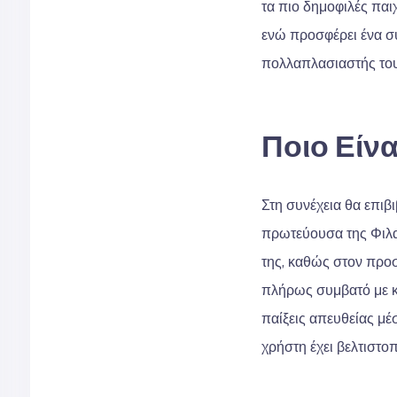
τα πιο δημοφιλές παιχ
ενώ προσφέρει ένα συ
πολλαπλασιαστής του Δ
Ποιο Είνα
Στη συνέχεια θα επιβ
πρωτεύουσα της Φιλα
της, καθώς στον προσ
πλήρως συμβατό με κι
παίξεις απευθείας μέ
χρήστη έχει βελτιστο