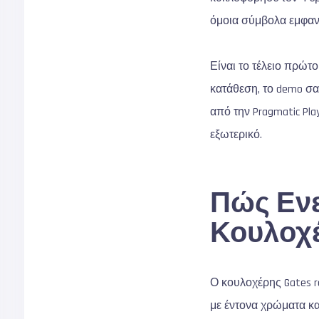
όμοια σύμβολα εμφανι
Είναι το τέλειο πρώτ
κατάθεση, το demo σα
από την Pragmatic Pla
εξωτερικό.
Πώς Ενε
Κουλοχέ
Ο κουλοχέρης Gates re
με έντονα χρώματα κα