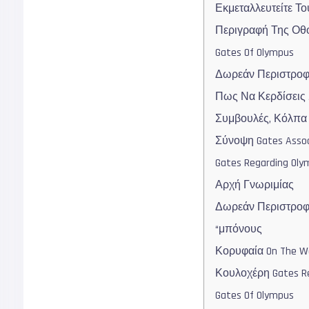
Εκμεταλλευτείτε Τ
Περιγραφή Της Οθ
Gates Of Olympus
Δωρεάν Περιστροφ
Πως Να Κερδίσεις Σ
Συμβουλές, Κόλπα 
Σύνοψη Gates Assoc
Gates Regarding Ol
Αρχή Γνωριμίας
Δωρεάν Περιστροφέ
“μπόνους
Κορυφαία On The W
Κουλοχέρη Gates Re
Gates Of Olympus