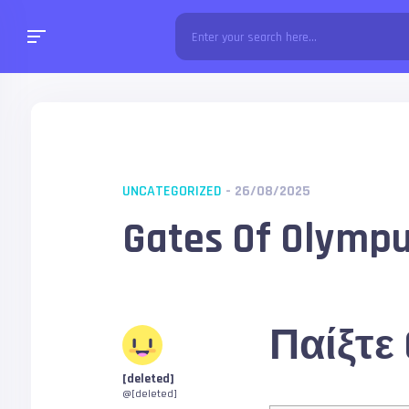
UNCATEGORIZED
- 26/08/2025
Gates Of Olymp
Παίξτε 
[deleted]
@[deleted]