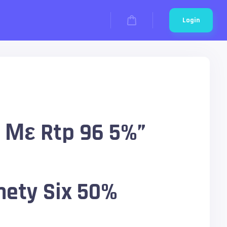
Login
 Με Rtp 96 5%”
nety Six 50%