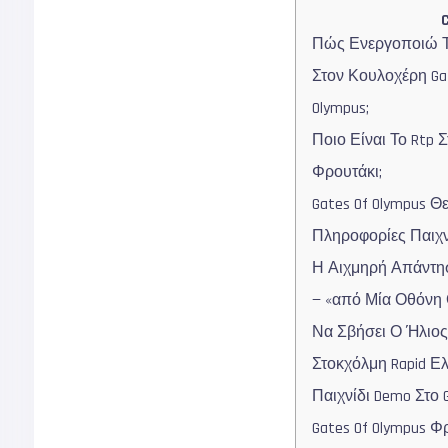
Πώς Ενεργοποιώ Τ
Στον Κουλοχέρη Gat
Olympus;
Ποιο Είναι Το Rtp Σ
Φρουτάκι;
Gates Of Olympus Θ
Πληροφορίες Παιχν
Η Αιχμηρή Απάντησ
— «από Μία Οθόνη 
Να Σβήσει Ο Ήλιος!
Στοκχόλμη Rapid Ελσ
Παιχνίδι Demo Στο 
Gates Of Olympus Φ