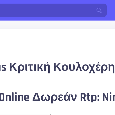
us Κριτική Κουλοχέρη
Online Δωρεάν Rtp: Ni