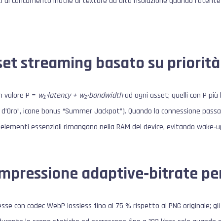
ti al caricamento inutile di texture ad alta risoluzione quando l’uten
t streaming basato su priorità 
un valore P =
w₁·latency + w₂·bandwidth
ad ogni asset; quelli con P più
 d’Oro”, icone bonus “Summer Jackpot”). Quando la connessione passa da
 elementi essenziali rimangano nella RAM del device, evitando wake‑up
ressione adaptive‑bitrate per
se con codec WebP lossless fino al 75 % rispetto al PNG originale; gli