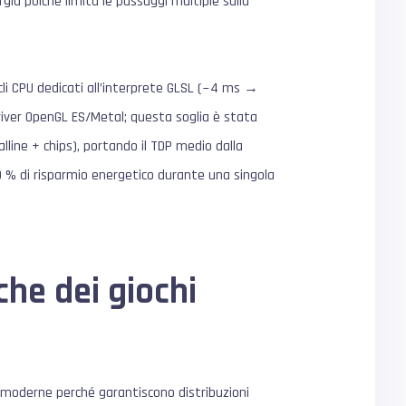
 poiché limita le passaggi multiple sulla
icli CPU dedicati all’interprete GLSL (~4 ms →
driver OpenGL ES/Metal; questa soglia è stata
line + chips), portando il TDP medio dalla
0 % di risparmio energetico durante una singola
che dei giochi
e moderne perché garantiscono distribuzioni