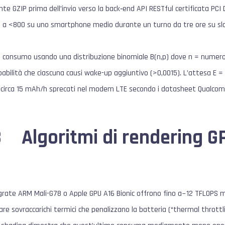
 GZIP prima dell’invio verso la back‑end API RESTful certificata PCI 
0 a <800 su uno smartphone medio durante un turno da tre ore su slot
l consumo usando una distribuzione binomiale B(n,p) dove n = numero 
obabilità che ciascuna causi wake-up aggiuntivo (>0,0015). L’attesa E 
 circa 15 mAh/h sprecati nel modem LTE secondo i datasheet Qualco
 Algoritmi di rendering GP
egrate ARM Mali-G78 o Apple GPU A16 Bionic offrono fino a~12 TFLOPS 
are sovraccarichi termici che penalizzano la batteria (“thermal throttli