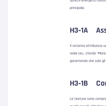
sprechi energetici dovu
principale.
H3‑1A Asse
Il sistema attribuisce 
reale (es.: sfondo “Mare
garantendo che solo gli
H3‑1B Comp
Le texture sono compres