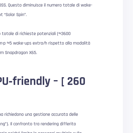
DSS. Questo diminuisce il numero totale di wake-
 “Solar Spin”.
totale di richieste potenziali (≈3600
= n·p ≈5 wake-ups extra/h rispetto alla modalità
mm Snapdragon X65.
U‑friendly – [ 260
ma richiedono una gestione accurata delle
ng”). Il confronto tra rendering differito