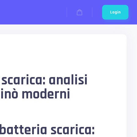
Login
scarica: analisi
sinò moderni
batteria scarica: