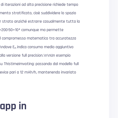
di iterazioni ad alta precisione richiede tempo
mento stratificato, cioè suddividere lo spazio
per strato anziché estrarre casualmente tutta la
k·S)=200·50=10⁴ comunque ma permette
\n\nIl compromesso matematico tra accuratezza
\ndove Eₙ indica consumo medio aggiuntivo
alla versione full precision.\n\nUn esempio
 su Thistimeimvoting: passando dal modello full
device pari a 12 mAh/h, mantenendo invariato
’app in