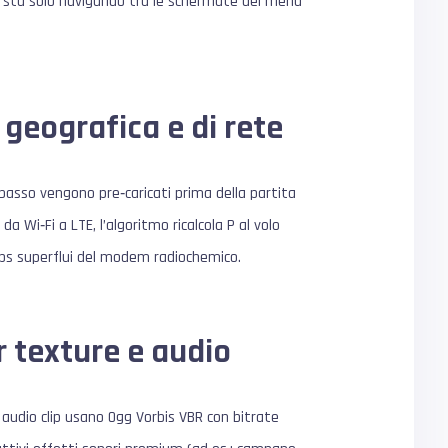
te sta solo navigando tra le schermate del menu
geografica e di rete
 basso vengono pre‑caricati prima della partita
 Wi‑Fi a LTE, l’algoritmo ricalcola P al volo
s superflui del modem radiochemi­co​​.
 texture e audio
 audio clip usano Ogg Vorbis VBR con bitrate