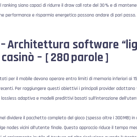
l ranking siano capaci di ridurre il draw call rate del 30 % e di manten
he performance e risparmio energetico possono andare di pari passo.
 – Architettura software “li
 casinò – [ 280 parole ]
ati per il mobile devono operare entro limiti di memoria inferiori ai 150 
centi. Per raggiungere questi obiettivi i principali provider adottan
ossless adaptiva e modelli predittivi basati sull’interazione dell’uten
nel dividere il pacchetto completo del gioco (spesso oltre i 300 MB) in
e nodes vicini all’utente finale. Questo approccio riduce il tempo med