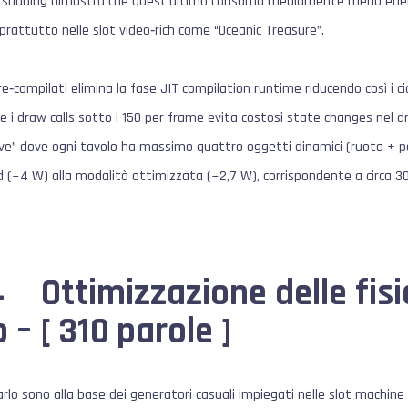
d shading dimostra che quest’ultimo consuma mediamente meno energia
prattutto nelle slot video‐rich come “Oceanic Treasure”.
pre‑compilati elimina la fase JIT compilation runtime riducendo così i c
re i draw calls sotto i 150 per frame evita costosi state changes nel 
ve” dove ogni tavolo ha massimo quattro oggetti dinamici (ruota + pal
 (~4 W) alla modalità ottimizzata (~2,7 W), corrispondente a circa 3
 Ottimizzazione delle fisi
 – [ 310 parole ]
rlo sono alla base dei generatori casuali impiegati nelle slot machin