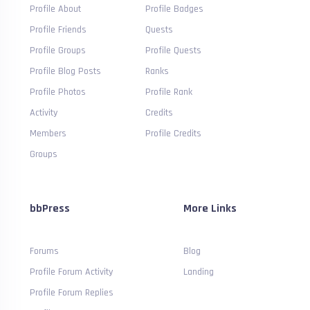
Profile About
Profile Badges
Profile Friends
Quests
Profile Groups
Profile Quests
Profile Blog Posts
Ranks
Profile Photos
Profile Rank
Activity
Credits
Members
Profile Credits
Groups
bbPress
More Links
Forums
Blog
Profile Forum Activity
Landing
Profile Forum Replies