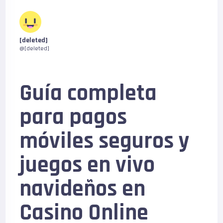
[deleted]
@[deleted]
Guía completa
para pagos
móviles seguros y
juegos en vivo
navideños en
Casino Online