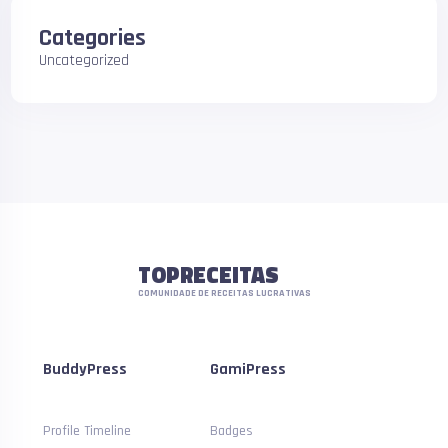
Categories
Uncategorized
TOPRECEITAS
COMUNIDADE DE RECEITAS LUCRATIVAS
BuddyPress
GamiPress
Profile Timeline
Badges