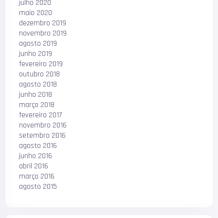
julho 2020
maio 2020
dezembro 2019
novembro 2019
agosto 2019
junho 2019
fevereiro 2019
outubro 2018
agosto 2018
junho 2018
março 2018
fevereiro 2017
novembro 2016
setembro 2016
agosto 2016
junho 2016
abril 2016
março 2016
agosto 2015