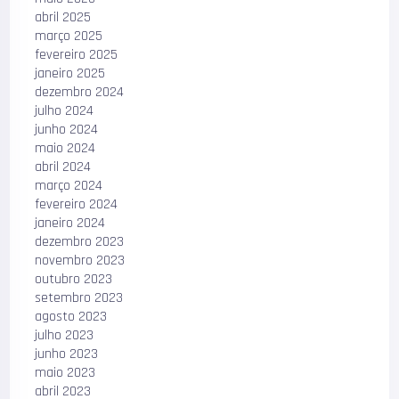
abril 2025
março 2025
fevereiro 2025
janeiro 2025
dezembro 2024
julho 2024
junho 2024
maio 2024
abril 2024
março 2024
fevereiro 2024
janeiro 2024
dezembro 2023
novembro 2023
outubro 2023
setembro 2023
agosto 2023
julho 2023
junho 2023
maio 2023
abril 2023