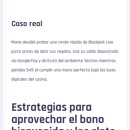
Caso real
María decidió probar una ronda rápida de Blackjack Live
justo antes de abrir sus regalos. Usó su saldo depositado
vía Google Pay y disfrutó del ambiente festivo mientras
ganaba $45 al cumplir una mano perfecta bajo las luces
digitales del casino.
Estrategias para
aprovechar el bono