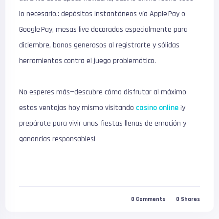
lo necesario.: depósitos instantáneos vía Apple Pay o
Google Pay, mesas live decoradas especialmente para
diciembre, bonos generosos al registrarte y sólidas
herramientas contra el juego problemático.
No esperes más—descubre cómo disfrutar al máximo
estas ventajas hoy mismo visitando
casino online
¡y
prepárate para vivir unas fiestas llenas de emoción y
ganancias responsables!
0
Comments
0
Shares