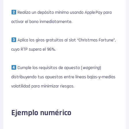
Realiza un depósito mínimo usando Apple Pay para
activar el bono inmediatamente.
Aplica los giros gratuitos al slot “Christmas Fortune”,
cuyo RTP supera el 96%.
Cumple los requisitos de apuesta (
wagering
)
distribuyendo tus apuestas entre líneas bajas‑y‑medias
volatilidad para minimizar riesgos.
Ejemplo numérico