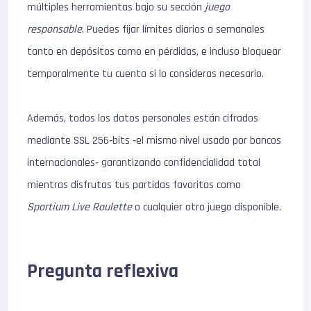
múltiples herramientas bajo su sección
juego
responsable
. Puedes fijar límites diarios o semanales
tanto en depósitos como en pérdidas, e incluso bloquear
temporalmente tu cuenta si lo consideras necesario.
Además, todos los datos personales están cifrados
mediante SSL 256‑bits ‑​el mismo nivel usado por bancos
internacionales‑ garantizando confidencialidad total
mientras disfrutas tus partidas favoritas como
Sportium Live Roulette
o cualquier otro juego disponible.
Pregunta reflexiva