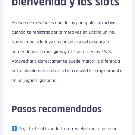
bienvenida y los slots
El
bono bienvenida
es uno de los principales atractivos
cuando te registras por primera vez en Casino Online.
Normalmente incluye un porcentaje extra sobre tu
primer depósito más giros gratis para ciertos
slots
.
Aprovecharlo correctamente puede marcar la diferencia
entre simplemente divertirte o convertirte rápidamente
en un jugador ganador.
Pasos recomendados
Regístrate utilizando tu correo electrónico personal.