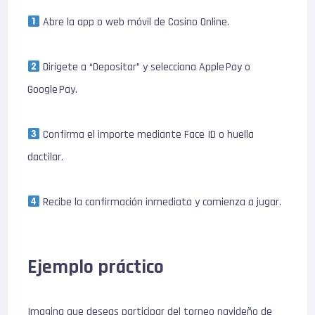
Abre la app o web móvil de Casino Online.
Dirígete a “Depositar” y selecciona Apple Pay o
Google Pay.
Confirma el importe mediante Face ID o huella
dactilar.
Recibe la confirmación inmediata y comienza a jugar.
Ejemplo práctico
Imagina que deseas participar del torneo navideño de