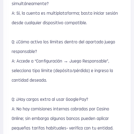
simultáneamente?
A: Sí, la cuenta es multiplataforma; basta iniciar sesión
desde cualquier dispositivo compatible.​
Q: ¿Cómo activo los límites dentro del apartado juego
responsable?
A: Accede a “Configuración → Juego Responsable”,
selecciona tipo límite (depósito/pérdida) e ingresa la
cantidad deseada.​
Q: ¿Hay cargos extra al usar Google Pay?
A: No hay comisiones internas cobradas por Casino
Online; sin embargo algunos bancos pueden aplicar
pequeñas tarifas habituales‑ verifica con tu entidad.​