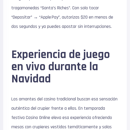
tragamonedas “Santa’s Riches”. Con solo tocar
“Depositar” → “Apple Pay”, autorizas $20 en menos de
dos segundos y ya puedes apostar sin interrupciones.
Experiencia de juego
en vivo durante la
Navidad
Los amantes del casino tradicional buscan esa sensación
auténtica del crupier frente a ellos. En temporada
festiva Casino Online eleva esa experiencia ofreciendo
mesas con crupieres vestidos temáticamente y salas