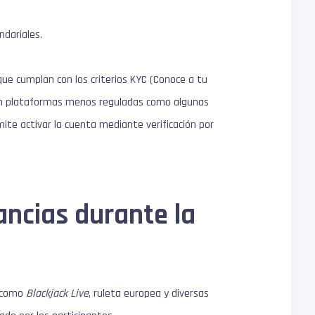
ndariales.
ue cumplan con los criterios KYC (Conoce a tu
a con plataformas menos reguladas como algunas
mite activar la cuenta mediante verificación por
ancias durante la
s como
Blackjack Live
, ruleta europea y diversas