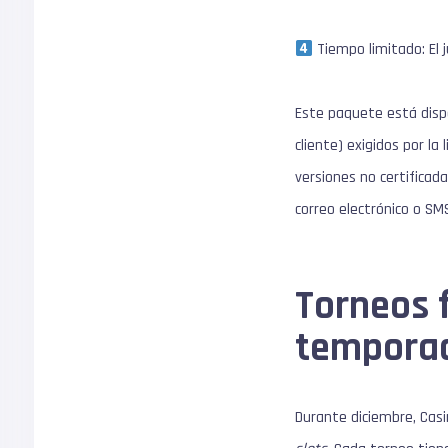
Tiempo limitado: El j
Este paquete está dispo
cliente) exigidos por l
versiones no certificad
correo electrónico o SM
Torneos 
tempora
Durante diciembre, Cas