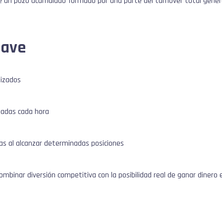
e un pozo acumulado formado por una parte del turnover total genera
lave
tizados
izadas cada hora
ivas al alcanzar determinadas posiciones
mbinar diversión competitiva con la posibilidad real de ganar diner