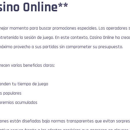
sino Online**
 mejor momento para buscar promociones especiales. Los operadores
tretenida la sesión de juego. En este contexto, Casino Online ha cre
 máximo provecho a sus partidas sin comprometer su presupuesto.
ecen varios beneficios claros:
ienden tu tiempo de juego
ts populares
 premios acumulados
nes están diseñadas bajo normas transparentes que evitan sorpresa