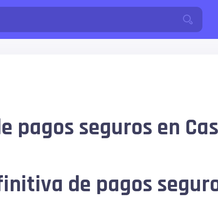
de pagos seguros en Cas
finitiva de pagos segur