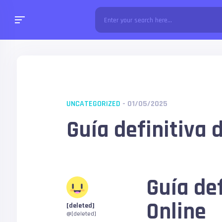
UNCATEGORIZED
- 01/05/2025
Guía definitiva 
Guía de
Online
[deleted]
@[deleted]