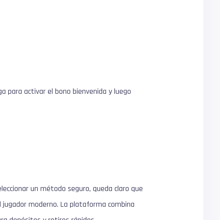
 para activar el bono bienvenida y luego
seleccionar un método seguro, queda claro que
del jugador moderno. La plataforma combina