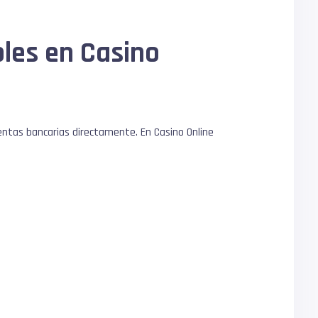
les en Casino
entas bancarias directamente. En Casino Online