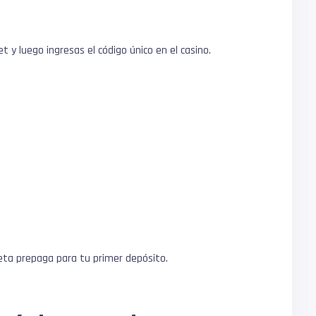
 y luego ingresas el código único en el casino.
jeta prepaga para tu primer depósito.