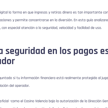
igital la forma en que ingresas y retiras dinero es tan importante co
raciones y permite concentrarse en la diversión. En esta guía analizar
 con especial atención a la seguridad, velocidad y facilidad de uso.
a seguridad en los pagos e
ador
guntado si tu información financiera está realmente protegida al ju
ulación del operador.
 oficial –como el Casino Valencia bajo la autorización de la Dirección 