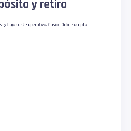
sito y retiro
z y bajo coste operativo. Casino Online acepta