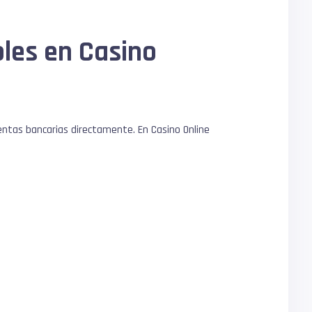
les en Casino
entas bancarias directamente. En Casino Online