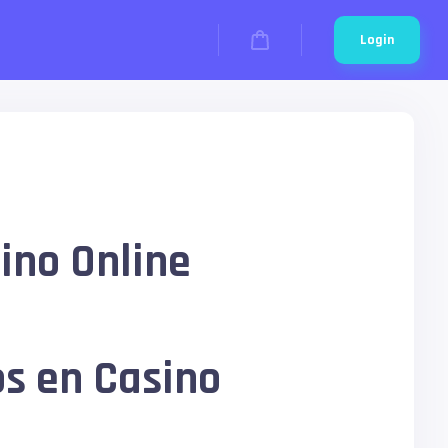
Login
ino Online
os en Casino