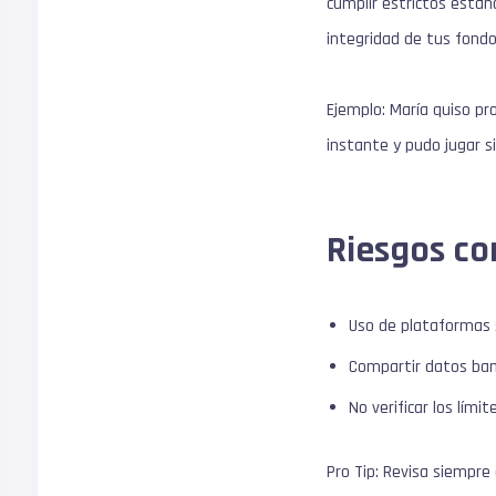
cumplir estrictos están
integridad de tus fondo
Ejemplo: María quiso pr
instante y pudo jugar s
Riesgos co
Uso de plataformas si
Compartir datos banc
No verificar los lím
Pro Tip: Revisa siempre