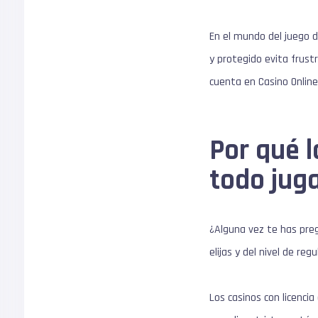
En el mundo del juego d
y protegido evita frust
cuenta en Casino Online,
Por qué l
todo jug
¿Alguna vez te has pre
elijas y del nivel de reg
Los casinos con licencia