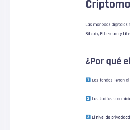
Criptomo
Las monedas digitales h
Bitcoin, Ethereum y Lit
¿Por qué el
Los fondos llegan al 
Las tarifas son míni
El nivel de privacid