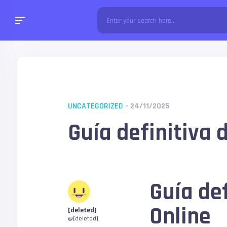
UNCATEGORIZED
- 24/11/2025
Guía definitiva 
Guía de
Online
[deleted]
@[deleted]