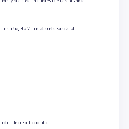
frados y auditorías regulares que garantizan la
ar su tarjeta Visa recibió el depósito al
 antes de crear tu cuenta.