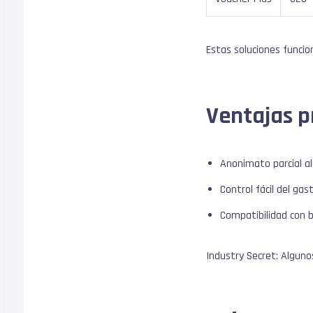
Estas soluciones funcio
Ventajas p
Anonimato parcial al
Control fácil del ga
Compatibilidad con b
Industry Secret: Alguno