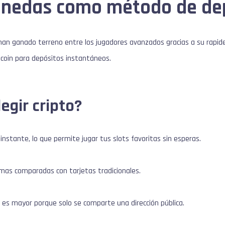
nedas como método de depó
an ganado terreno entre los jugadores avanzados gracias a su rapide
ecoin para depósitos instantáneos.
egir cripto?
instante, lo que permite jugar tus slots favoritas sin esperas.
mas comparadas con tarjetas tradicionales.
ad es mayor porque solo se comparte una dirección pública.