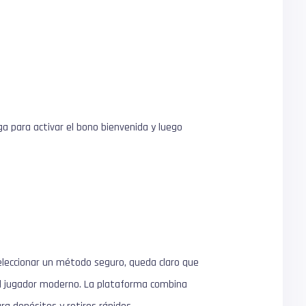
 para activar el bono bienvenida y luego
seleccionar un método seguro, queda claro que
del jugador moderno. La plataforma combina