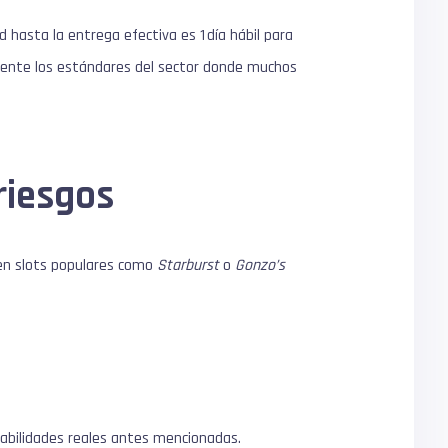
d hasta la entrega efectiva es 1 día hábil para
amente los estándares del sector donde muchos
riesgos
s en slots populares como
Starburst
o
Gonzo’s
obabilidades reales antes mencionadas.