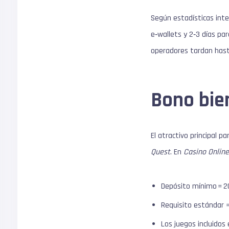
Según estadísticas inter
e‑wallets y 2‑3 días pa
operadores tardan has
Bono bie
El atractivo principal 
Quest
. En
Casino Onlin
Depósito mínimo = 20
Requisito estándar 
Los juegos incluidos