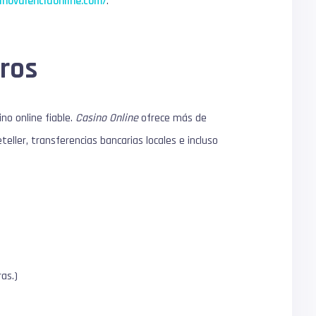
inovalenciaonline.com/
.
iros
ino online fiable.
Casino Online
ofrece más de
eller, transferencias bancarias locales e incluso
as.)