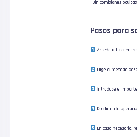
• Sin comisiones oculta
Pasos para so
Accede a tu cuenta y
Elige el método des
Introduce el importe
Confirma la operación
En caso necesario, re