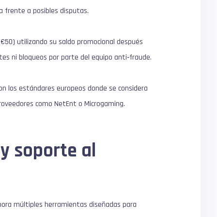
 frente a posibles disputas.
€50) utilizando su saldo promocional después
ntes ni bloqueos por parte del equipo anti‑fraude.
con los estándares europeos donde se considera
proveedores como NetEnt o Microgaming.
y soporte al
pora múltiples herramientas diseñadas para