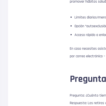
promover hábitos salud
Límites diarios/mens
Opción “autoexclusió
Acceso rápido a enla
En caso necesites asist
por correo electrónico 
Pregunta
Pregunta: ¿Cuánto tiem
Respuesta: Los retiros 