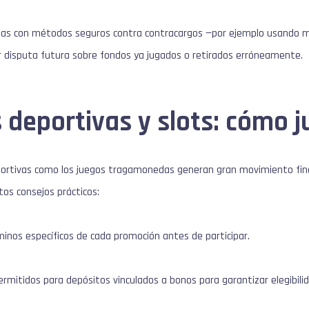
tas con métodos seguros contra contracargos —por ejemplo usando m
disputa futura sobre fondos ya jugados o retirados erróneamente.
 deportivas y slots: cómo j
ortivas como los juegos tragamonedas generan gran movimiento financ
os consejos prácticos:
inos específicos de cada promoción antes de participar.
mitidos para depósitos vinculados a bonos para garantizar elegibilid