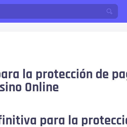
para la protección de p
sino Online
initiva para la protecc