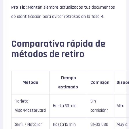
Pro Tip:
Mantén siempre actualizados tus documentos
de identificación para evitar retrasos en la fase 4.
Comparativa rápida de
métodos de retiro
Tiempo
Método
Comisión
Dispo
estimado
Tarjeta
Sin
Hasta 30 min
Alta
Visa/MasterCard
comisión*
Skrill / Neteller
Hasta 15 min
$1‑$3 USD
Muy al