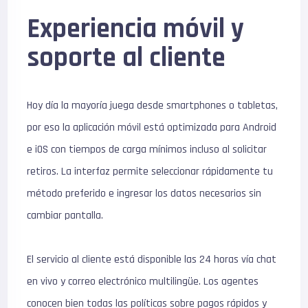
Experiencia móvil y
soporte al cliente
Hoy día la mayoría juega desde smartphones o tabletas,
por eso la aplicación móvil está optimizada para Android
e iOS con tiempos de carga mínimos incluso al solicitar
retiros. La interfaz permite seleccionar rápidamente tu
método preferido e ingresar los datos necesarios sin
cambiar pantalla.
El servicio al cliente está disponible las 24 horas vía chat
en vivo y correo electrónico multilingüe. Los agentes
conocen bien todas las políticas sobre pagos rápidos y