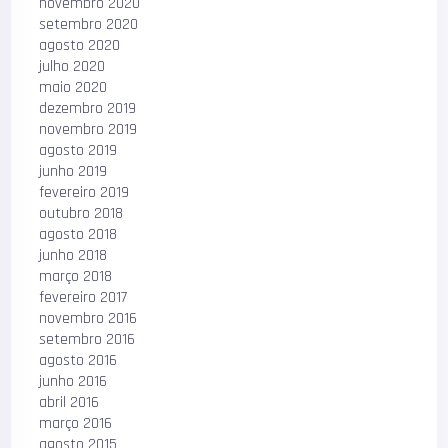
novembro 2020
setembro 2020
agosto 2020
julho 2020
maio 2020
dezembro 2019
novembro 2019
agosto 2019
junho 2019
fevereiro 2019
outubro 2018
agosto 2018
junho 2018
março 2018
fevereiro 2017
novembro 2016
setembro 2016
agosto 2016
junho 2016
abril 2016
março 2016
agosto 2015