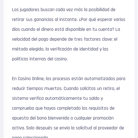
Los jugadores buscan cada vez más la posibilidad de
retirar sus ganancias al instante. ¿Por qué esperar varios
días cuando el dinero está disponible en tu cuenta? La
velocidad del pago depende de tres factores clave: el
método elegido, la verificación de identidad y las
políticas internas del casino.
En Casino Online, los procesos están automatizados para
reducir tiempos muertos. Cuando solicitas un retiro, el
sistema verifica automáticamente tu saldo y
comprueba que hayas completado los requisitos de
apuesta del bono bienvenida o cualquier promoción
activa. Solo después se envía la solicitud al proveedor de
pago seleccionado.