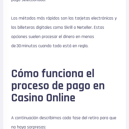
Los métodos más rápidos son las tarjetas electrónicas y
las billeteras digitales como Skrill o Neteller. Estas
opciones suelen procesar el dinero en menos
de 30 minutos cuando todo está en regla.
Cómo funciona el
proceso de pago en
Casino Online
A continuación describimos cada fase del retiro para que
no haya sorpresas: