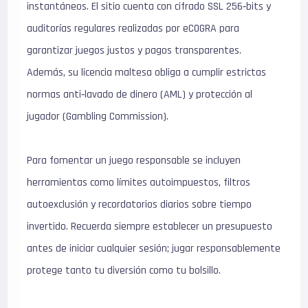
instantáneos. El sitio cuenta con cifrado SSL 256‑bits y
auditorías regulares realizadas por eCOGRA para
garantizar juegos justos y pagos transparentes.
Además, su licencia maltesa obliga a cumplir estrictas
normas anti‑lavado de dinero (AML) y protección al
jugador (Gambling Commission).
Para fomentar un juego responsable se incluyen
herramientas como límites autoimpuestos, filtros
autoexclusión y recordatorios diarios sobre tiempo
invertido. Recuerda siempre establecer un presupuesto
antes de iniciar cualquier sesión; jugar responsablemente
protege tanto tu diversión como tu bolsillo.