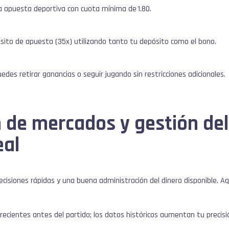
a apuesta deportiva con cuota mínima de 1.80.
sito de apuesta (35x) utilizando tanto tu depósito como el bono.
des retirar ganancias o seguir jugando sin restricciones adicionales.
 de mercados y gestión del
eal
ecisiones rápidas y una buena administración del dinero disponible. Aq
 recientes antes del partido; los datos históricos aumentan tu precisi