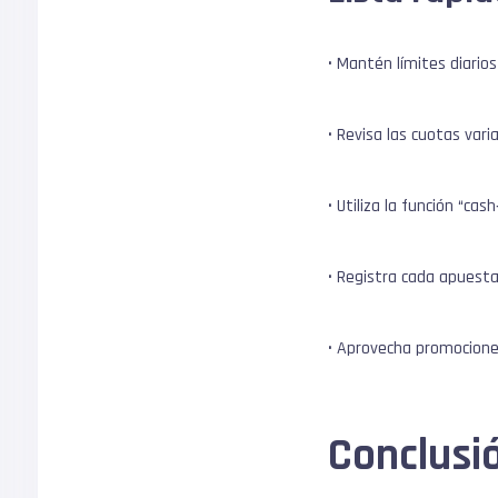
• Mantén límites diarios
• Revisa las cuotas var
• Utiliza la función “ca
• Registra cada apuest
• Aprovecha promocione
Conclusi