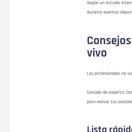
Según un estudio interno
durante eventos deport
Consejos
vivo
Los profesionales no so
Consejo de experto: Con
para revisar tus posicio
Lista rápi