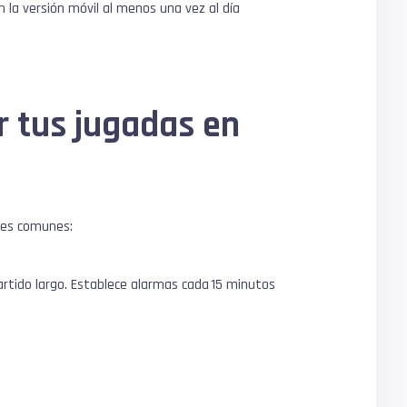
an la versión móvil al menos una vez al día
r tus jugadas en
ores comunes:
rtido largo. Establece alarmas cada 15 minutos