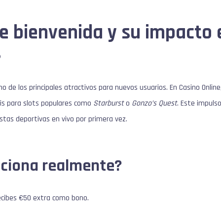
de bienvenida y su impacto 
s
o de los principales atractivos para nuevos usuarios. En Casino Online
tis para slots populares como
Starburst
o
Gonzo’s Quest
. Este impulso
stas deportivas en vivo por primera vez.
ciona realmente?
cibes €50 extra como bono.