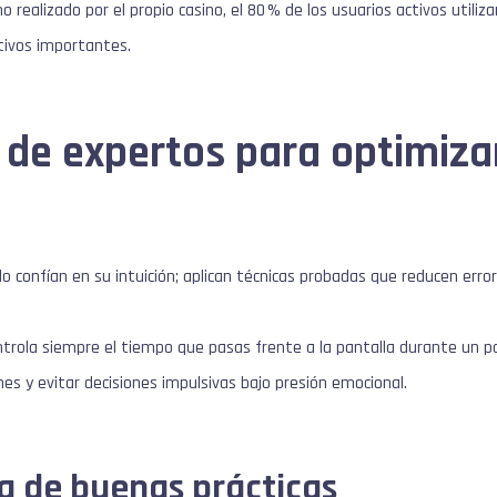
 realizado por el propio casino, el 80 % de los usuarios activos utiliz
ivos importantes.
 de expertos para optimiza
lo confían en su intuición; aplican técnicas probadas que reducen err
trola siempre el tiempo que pasas frente a la pantalla durante un pa
nes y evitar decisiones impulsivas bajo presión emocional.
da de buenas prácticas