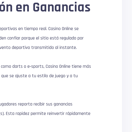
ión en Ganancias
eportivas en tiempo real. Casino Online se
en confiar porque el sitio está regulado por
vento deportivo transmitido al instante.
 como darts o e‑sports, Casino Online tiene más
que se ajuste a tu estilo de juego y a tu
jugadores reporta recibir sus ganancias
ras). Esta rapidez permite reinvertir rápidamente