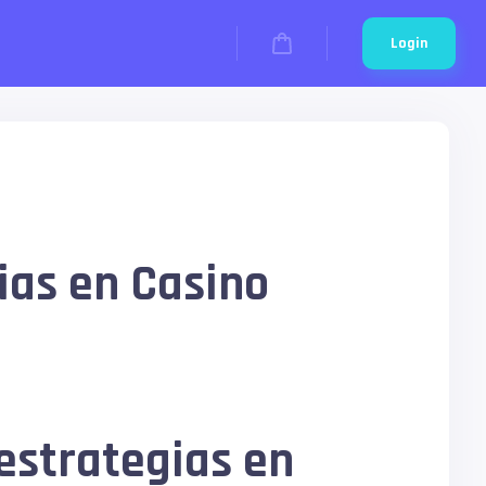
Login
ias en Casino
estrategias en