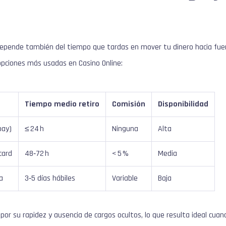
depende también del tiempo que tardas en mover tu dinero hacia fuer
opciones más usadas en Casino Online:
Tiempo medio retiro
Comisión
Disponibilidad
pay)
≤ 24 h
Ninguna
Alta
card
48‑72 h
< 5 %
Media
a
3‑5 días hábiles
Variable
Baja
por su rapidez y ausencia de cargos ocultos, lo que resulta ideal cu