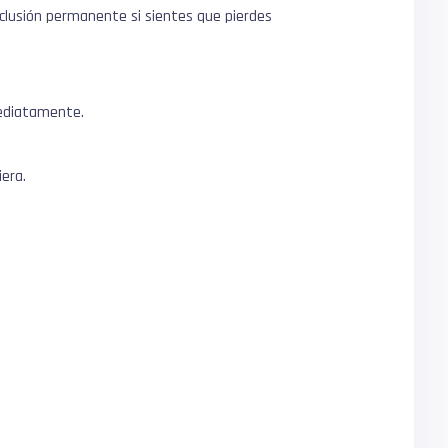
clusión permanente si sientes que pierdes
mediatamente.
iera.