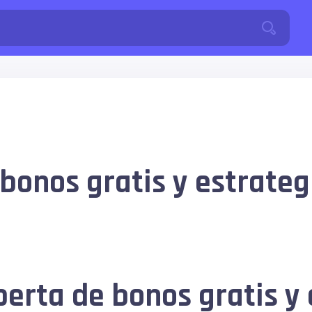
bonos gratis y estrateg
perta de bonos gratis y 