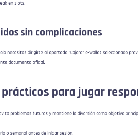
eak en slots.
pidos sin complicaciones
 solo necesitas dirigirte al apartado “Cajero” e‑wallet seleccionado pr
nte documento oficial.
 prácticos para jugar res
evita problemas futuros y mantiene la diversión como objetivo princip
ario o semanal antes de iniciar sesión.