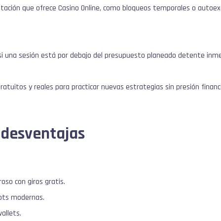
mitación que ofrece Casino Online, como bloqueos temporales o autoex
; si una sesión está por debajo del presupuesto planeado detente in
ratuitos y reales para practicar nuevas estrategias sin presión financ
 desventajas
oso con giros gratis.
lots modernas.
wallets.