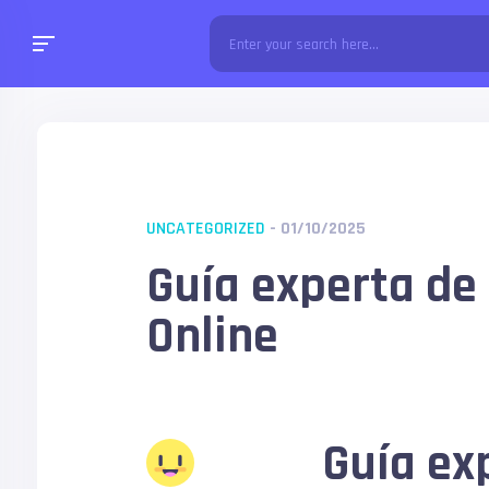
UNCATEGORIZED
- 01/10/2025
Guía experta de 
Online
Guía ex