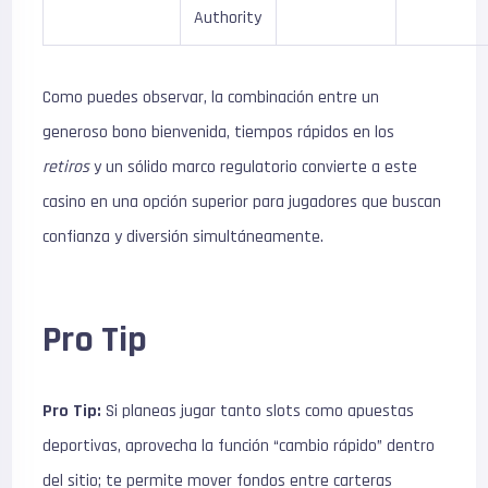
Authority
Como puedes observar, la combinación entre un
generoso bono bienvenida, tiempos rápidos en los
retiros
y un sólido marco regulatorio convierte a este
casino en una opción superior para jugadores que buscan
confianza y diversión simultáneamente.
Pro Tip
Pro Tip:
Si planeas jugar tanto slots como apuestas
deportivas, aprovecha la función “cambio rápido” dentro
del sitio; te permite mover fondos entre carteras