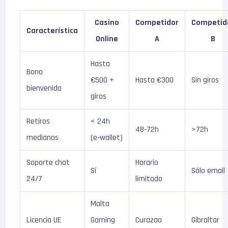
Casino
Competidor
Competid
Característica
Online
A
B
Hasta
Bono
€500 +
Hasta €300
Sin giros
bienvenida
giros
Retiros
< 24h
48‑72h
>72h
medianos
(e‑wallet)
Soporte chat
Horario
Sí
Sólo email
24/7
limitado
Malta
Licencia UE
Gaming
Curazao
Gibraltar