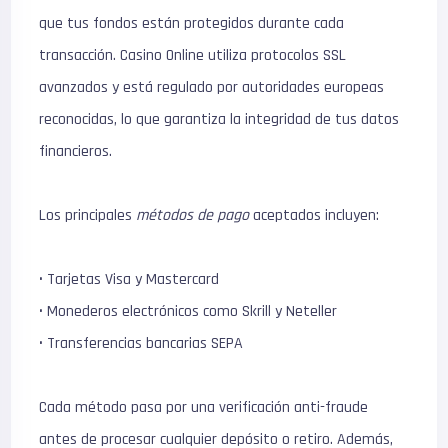
que tus fondos están protegidos durante cada
transacción. Casino Online utiliza protocolos SSL
avanzados y está regulado por autoridades europeas
reconocidas, lo que garantiza la integridad de tus datos
financieros.
Los principales
métodos de pago
aceptados incluyen:
• Tarjetas Visa y Mastercard
• Monederos electrónicos como Skrill y Neteller
• Transferencias bancarias SEPA
Cada método pasa por una verificación anti-fraude
antes de procesar cualquier depósito o retiro. Además,