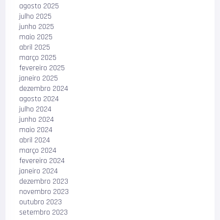
agosto 2025
julho 2025
junho 2025
maio 2025
abril 2025
março 2025
fevereiro 2025
janeiro 2025
dezembro 2024
agosto 2024
julho 2024
junho 2024
maio 2024
abril 2024
março 2024
fevereiro 2024
janeiro 2024
dezembro 2023
novembro 2023
outubro 2023
setembro 2023