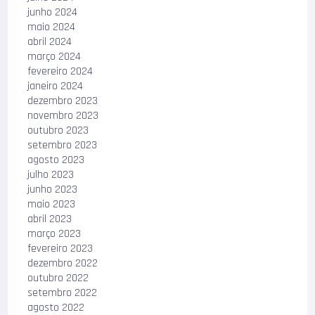
junho 2024
maio 2024
abril 2024
março 2024
fevereiro 2024
janeiro 2024
dezembro 2023
novembro 2023
outubro 2023
setembro 2023
agosto 2023
julho 2023
junho 2023
maio 2023
abril 2023
março 2023
fevereiro 2023
dezembro 2022
outubro 2022
setembro 2022
agosto 2022