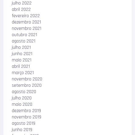
julho 2022
abril 2022
fevereiro 2022
dezembro 2021
novembro 2021
outubro 2021
agosto 2021
julho 2021
junho 2021
maio 2021
abril 2021
março 2021
novembro 2020
setembro 2020
agosto 2020
julho 2020
maio 2020
dezembro 2019
novembro 2019
agosto 2019
junho 2019