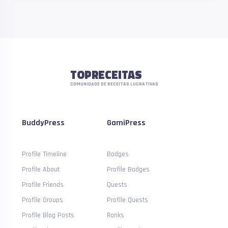
TOPRECEITAS
COMUNIDADE DE RECEITAS LUCRATIVAS
BuddyPress
GamiPress
Profile Timeline
Badges
Profile About
Profile Badges
Profile Friends
Quests
Profile Groups
Profile Quests
Profile Blog Posts
Ranks