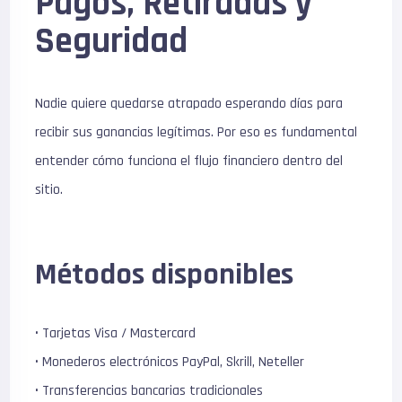
Pagos, Retiradas y
Seguridad
Nadie quiere quedarse atrapado esperando días para
recibir sus ganancias legítimas. Por eso es fundamental
entender cómo funciona el flujo financiero dentro del
sitio.
Métodos disponibles
• Tarjetas Visa / Mastercard
• Monederos electrónicos PayPal, Skrill, Neteller
• Transferencias bancarias tradicionales