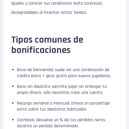
iguales y conocer sus condiciones evita sorpresas
desagradables al intentar retirar fondos.
Tipos comunes de
bonificaciones
Bono de bienvenida: suele ser una combinación de
crédito extra + giros gratis para nuevos jugadores.
Bono sin depósito: permite jugar sin arriesgar tu
propio dinero; sólo necesitas crear una cuenta.
Recarga semanal o mensual: ofrece un porcentaje
extra sobre tus depósitos habituales.
Cashback: devuelve un % de tus pérdidas netas
durante un período determinado.