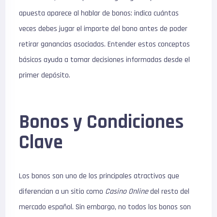
apuesta aparece al hablar de bonos: indica cuántas
veces debes jugar el importe del bono antes de poder
retirar ganancias asociadas. Entender estos conceptos
básicos ayuda a tomar decisiones informadas desde el
primer depósito.
Bonos y Condiciones
Clave
Los bonos son uno de los principales atractivos que
diferencian a un sitio como
Casino Online
del resto del
mercado español. Sin embargo, no todos los bonos son