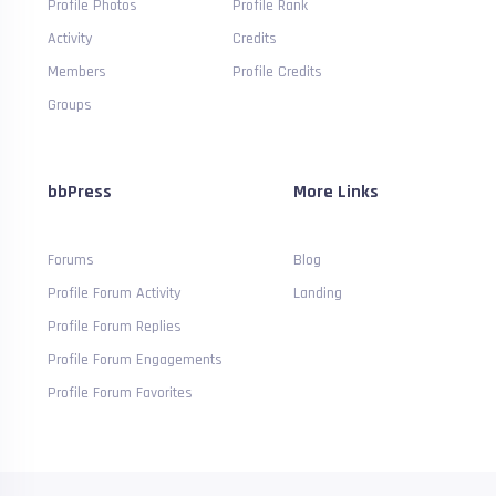
Profile Photos
Profile Rank
Activity
Credits
Members
Profile Credits
Groups
bbPress
More Links
Forums
Blog
Profile Forum Activity
Landing
Profile Forum Replies
Profile Forum Engagements
Profile Forum Favorites