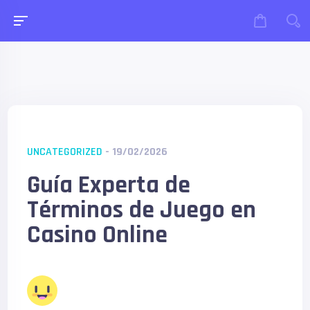
UNCATEGORIZED
- 19/02/2026
Guía Experta de
Términos de Juego en
Casino Online