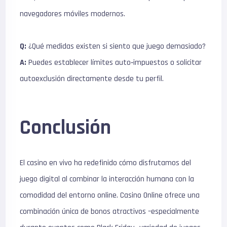
navegadores móviles modernos.
Q:
¿Qué medidas existen si siento que juego demasiado?
A:
Puedes establecer límites auto‑impuestos o solicitar
autoexclusión directamente desde tu perfil.
Conclusión
El casino en vivo ha redefinido cómo disfrutamos del
juego digital al combinar la interacción humana con la
comodidad del entorno online. Casino Online ofrece una
combinación única de bonos atractivos –especialmente