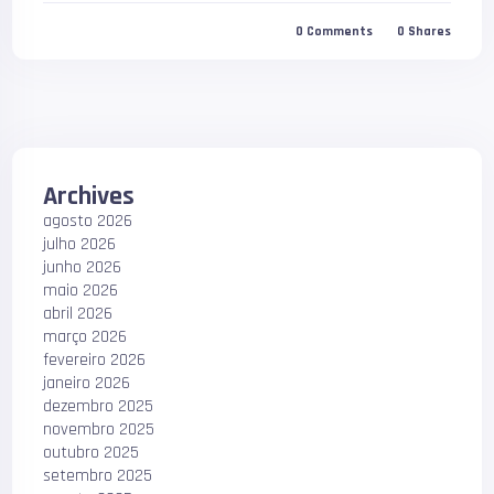
0
Comments
0
Shares
Archives
agosto 2026
julho 2026
junho 2026
maio 2026
abril 2026
março 2026
fevereiro 2026
janeiro 2026
dezembro 2025
novembro 2025
outubro 2025
setembro 2025