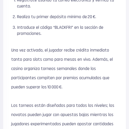
Regístrate usando tu correo electrónico y verifica tu
cuenta.
Realiza tu primer depósito mínimo de 20 €.
Introduce el código “BLACKFRI” en la sección de
promociones.
Una vez activado, el jugador recibe crédito inmediato
tanto para slots como para mesas en vivo. Además, el
casino organiza torneos semanales donde los
participantes compiten por premios acumulados que
pueden superar los 10 000 €.
Los torneos están diseñados para todos los niveles; los
novatos pueden jugar con apuestas bajas mientras los
jugadores experimentados pueden apostar cantidades