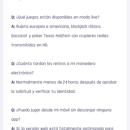
Q:
¿Qué juegos están disponibles en modo live?
A:
Ruleta europea e americana, blackjack clásico,
baccarat y poker Texas Hold’em con crupieres reales
transmitidos en HD.
Q:
¿Cuánto tardan los retiros a mi monedero
electrónico?
A:
Normalmente menos de 24 horas después de aprobar
la solicitud y verificar tu identidad.
Q:
¿Puedo jugar desde mi móvil sin descargar ninguna
app?
A:
Sí, la versión web está totalmente optimizada para