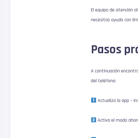
El equipo de atención al
necesitas ayuda con lím
Pasos prá
A continuación encontr
del teléfono:
Actualiza la app – I
Activa el modo ahor