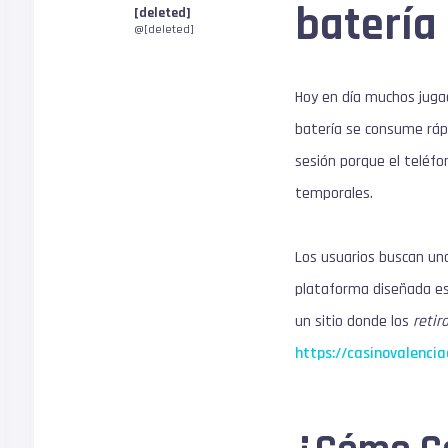
batería
[deleted]
@[deleted]
Hoy en día muchos juga
batería se consume ráp
sesión porque el teléf
temporales.
Los usuarios buscan una
plataforma diseñada espe
un sitio donde los
retir
https://casinovalencia