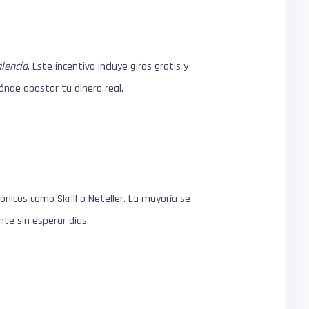
lencia
. Este incentivo incluye giros gratis y
dónde apostar tu dinero real.
icos como Skrill o Neteller. La mayoría se
te sin esperar días.