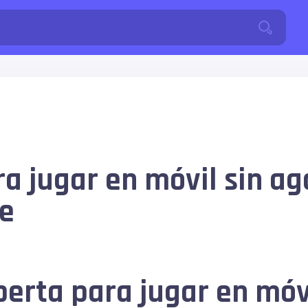
a jugar en móvil sin ag
ne
perta para jugar en móvi