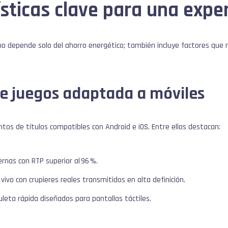
sticas clave para una exper
o depende solo del ahorro energético; también incluye factores que me
e juegos adaptada a móviles
ntos de títulos compatibles con Android e iOS. Entre ellos destacan:
ernas con RTP superior al 96 %.
vivo con crupieres reales transmitidos en alta definición.
leta rápida diseñados para pantallas táctiles.