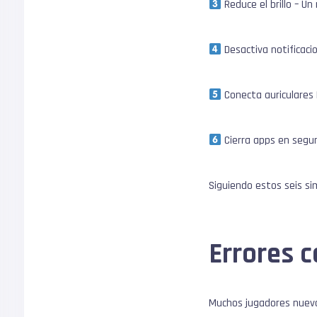
Reduce el brillo – Un
Desactiva notificaci
Conecta auriculares 
Cierra apps en segun
Siguiendo estos seis si
Errores 
Muchos jugadores nuevo