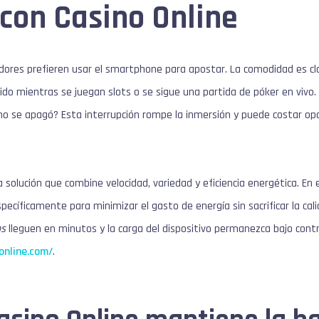
 con Casino Online
dores prefieren usar el smartphone para apostar. La comodidad es cla
ido mientras se juegan slots o se sigue una partida de póker en vivo
ono se apagó? Esta interrupción rompe la inmersión y puede costar o
 solución que combine velocidad, variedad y eficiencia energética. E
cíficamente para minimizar el gasto de energía sin sacrificar la calida
os
lleguen en minutos y la carga del dispositivo permanezca bajo contr
online.com/
.