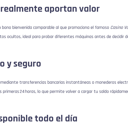
realmente aportan valor
 un bono bienvenida comparable al que promociona el famoso
Casino Va
sitos ocultos, ideal para probar diferentes máquinas antes de decidir 
o y seguro
mediante transferencias bancarias instantáneas o monederos electrón
 primeras 24 horas, lo que permite volver a cargar tu saldo rápidamen
sponible todo el día