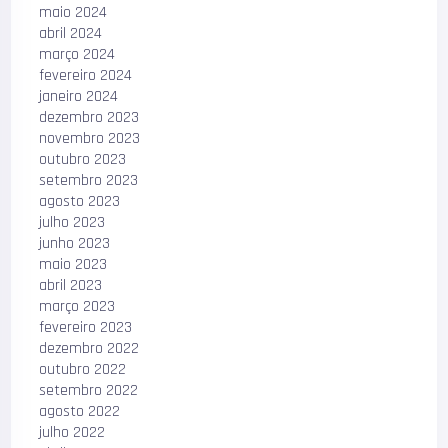
maio 2024
abril 2024
março 2024
fevereiro 2024
janeiro 2024
dezembro 2023
novembro 2023
outubro 2023
setembro 2023
agosto 2023
julho 2023
junho 2023
maio 2023
abril 2023
março 2023
fevereiro 2023
dezembro 2022
outubro 2022
setembro 2022
agosto 2022
julho 2022