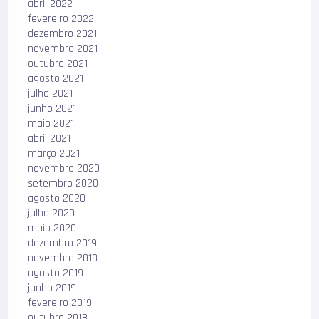
abril 2022
fevereiro 2022
dezembro 2021
novembro 2021
outubro 2021
agosto 2021
julho 2021
junho 2021
maio 2021
abril 2021
março 2021
novembro 2020
setembro 2020
agosto 2020
julho 2020
maio 2020
dezembro 2019
novembro 2019
agosto 2019
junho 2019
fevereiro 2019
outubro 2018