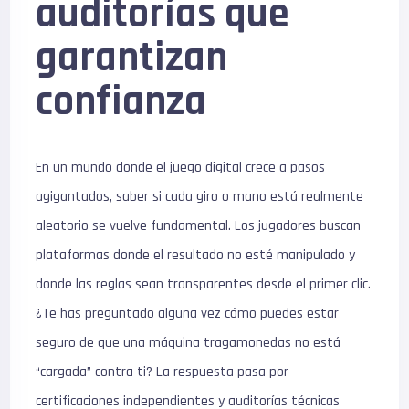
auditorías que
garantizan
confianza
En un mundo donde el juego digital crece a pasos
agigantados, saber si cada giro o mano está realmente
aleatorio se vuelve fundamental. Los jugadores buscan
plataformas donde el resultado no esté manipulado y
donde las reglas sean transparentes desde el primer clic.
¿Te has preguntado alguna vez cómo puedes estar
seguro de que una máquina tragamonedas no está
“cargada” contra ti? La respuesta pasa por
certificaciones independientes y auditorías técnicas