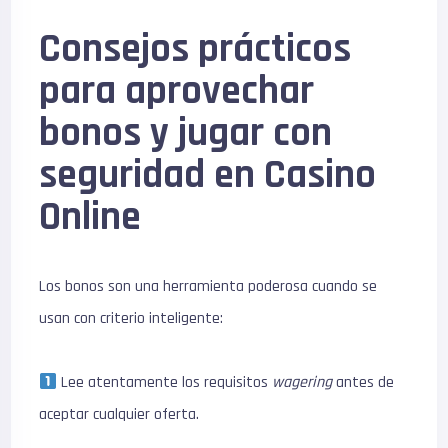
Consejos prácticos
para aprovechar
bonos y jugar con
seguridad en Casino
Online
Los bonos son una herramienta poderosa cuando se
usan con criterio inteligente:
Lee atentamente los requisitos
wagering
antes de
aceptar cualquier oferta.