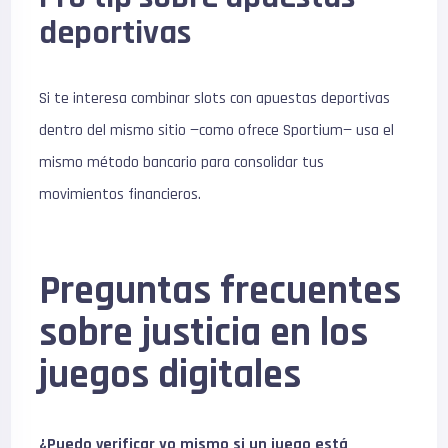
deportivas
Si te interesa combinar slots con apuestas deportivas
dentro del mismo sitio —como ofrece Sportium— usa el
mismo método bancario para consolidar tus
movimientos financieros.
Preguntas frecuentes
sobre justicia en los
juegos digitales
¿Puedo verificar yo mismo si un juego está