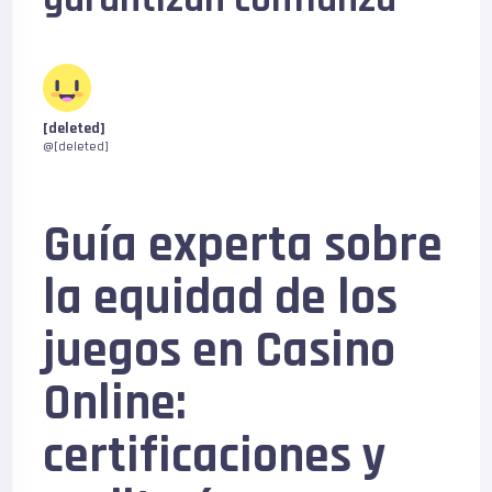
[deleted]
@[deleted]
Guía experta sobre
la equidad de los
juegos en Casino
Online:
certificaciones y