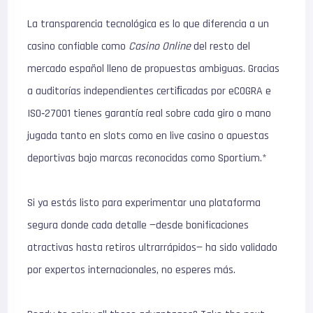
La transparencia tecnológica es lo que diferencia a un
casino confiable como
Casino Online
del resto del
mercado español lleno de propuestas ambiguas. Gracias
a auditorías independientes certiﬁcadas por eCOGRA e
ISO‑27001 tienes garantía real sobre cada giro o mano
jugada tanto en slots como en live casino o apuestas
deportivas bajo marcas reconocidas como Sportium.*
Si ya estás listo para experimentar una plataforma
segura donde cada detalle —desde bonificaciones
atractivas hasta retiros ultrarrápidos— ha sido validado
por expertos internacionales, no esperes más.