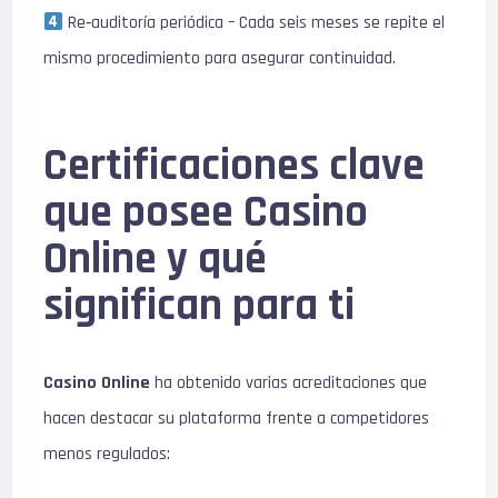
Re‑auditoría periódica – Cada seis meses se repite el
mismo procedimiento para asegurar continuidad.
Certificaciones clave
que posee Casino
Online y qué
significan para ti
Casino Online
ha obtenido varias acreditaciones que
hacen destacar su plataforma frente a competidores
menos regulados: