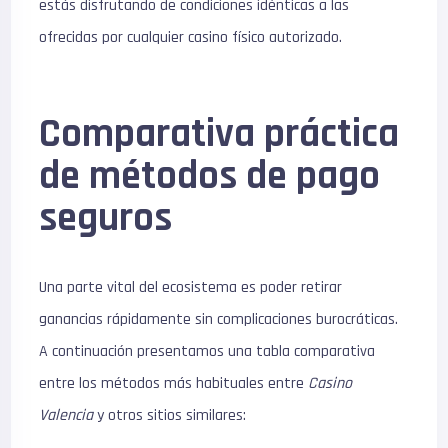
estás disfrutando de condiciones idénticas a las
ofrecidas por cualquier casino físico autorizado.
Comparativa práctica
de métodos de pago
seguros
Una parte vital del ecosistema es poder retirar
ganancias rápidamente sin complicaciones burocráticas.
A continuación presentamos una tabla comparativa
entre los métodos más habituales entre
Casino
Valencia
y otros sitios similares: