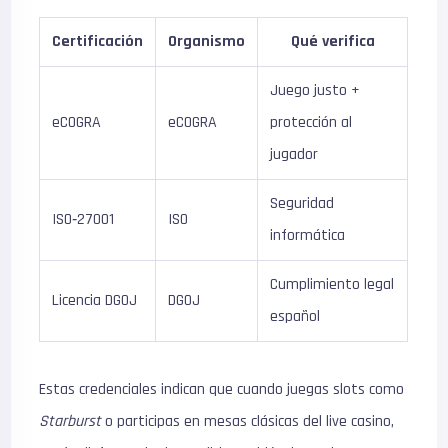
Certificación
Organismo
Qué verifica
Juego justo +
eCOGRA
eCOGRA
protección al
jugador
Seguridad
ISO‑27001
ISO
informática
Cumplimiento legal
Licencia DGOJ
DGOJ
español
Estas credenciales indican que cuando juegas slots como
Starburst
o participas en mesas clásicas del live casino,