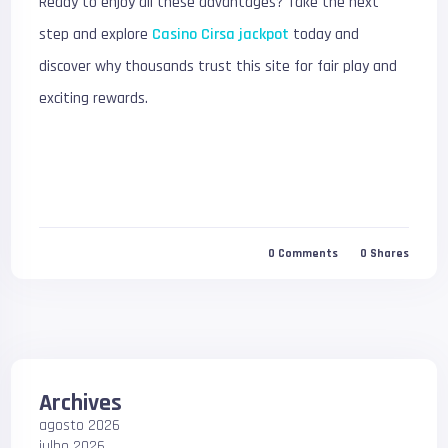
Ready to enjoy all these advantages? Take the next
step and explore
Casino Cirsa jackpot
today and
discover why thousands trust this site for fair play and
exciting rewards.
0
Comments
0
Shares
Archives
agosto 2026
julho 2026