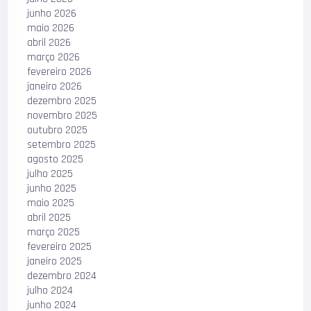
junho 2026
maio 2026
abril 2026
março 2026
fevereiro 2026
janeiro 2026
dezembro 2025
novembro 2025
outubro 2025
setembro 2025
agosto 2025
julho 2025
junho 2025
maio 2025
abril 2025
março 2025
fevereiro 2025
janeiro 2025
dezembro 2024
julho 2024
junho 2024