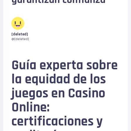
[deleted]
@[deleted]
Guía experta sobre
la equidad de los
juegos en Casino
Online:
certificaciones y