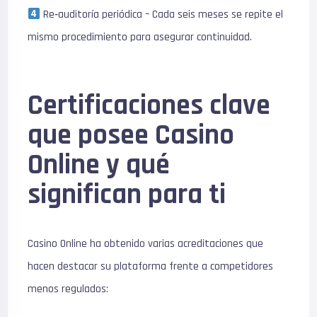
Re‑auditoría periódica – Cada seis meses se repite el
mismo procedimiento para asegurar continuidad.
Certificaciones clave
que posee Casino
Online y qué
significan para ti
Casino Online ha obtenido varias acreditaciones que
hacen destacar su plataforma frente a competidores
menos regulados: