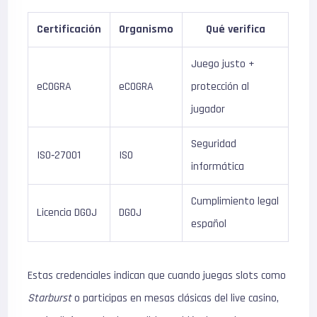
Certificación
Organismo
Qué verifica
Juego justo +
eCOGRA
eCOGRA
protección al
jugador
Seguridad
ISO‑27001
ISO
informática
Cumplimiento legal
Licencia DGOJ
DGOJ
español
Estas credenciales indican que cuando juegas slots como
Starburst
o participas en mesas clásicas del live casino,