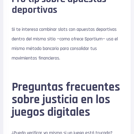
deportivas
Si te interesa combinar slots con apuestas deportivas
dentro del mismo sitio —como ofrece Sportium— usa el
mismo método bancario para consolidar tus
movimientos financieros.
Preguntas frecuentes
sobre justicia en los
juegos digitales
¿Puedo verificar yo mismo si un juego está trucado?