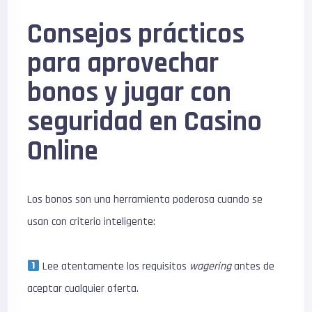
Consejos prácticos
para aprovechar
bonos y jugar con
seguridad en Casino
Online
Los bonos son una herramienta poderosa cuando se
usan con criterio inteligente:
Lee atentamente los requisitos
wagering
antes de
aceptar cualquier oferta.