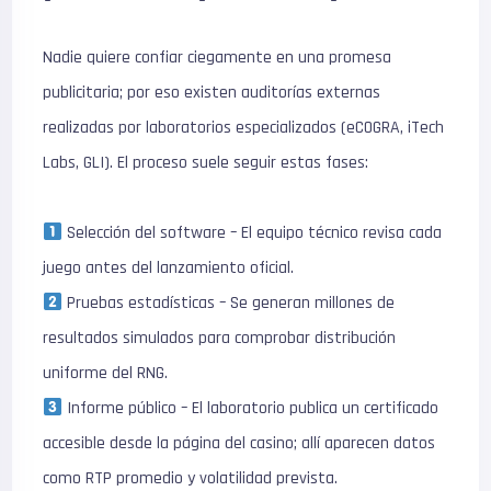
Nadie quiere confiar ciegamente en una promesa
publicitaria; por eso existen auditorías externas
realizadas por laboratorios especializados (eCOGRA, iTech
Labs, GLI). El proceso suele seguir estas fases:
Selección del software – El equipo técnico revisa cada
juego antes del lanzamiento oficial.
Pruebas estadísticas – Se generan millones de
resultados simulados para comprobar distribución
uniforme del RNG.
Informe público – El laboratorio publica un certificado
accesible desde la página del casino; allí aparecen datos
como RTP promedio y volatilidad prevista.