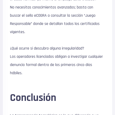
No necesitas conocimientos avanzados; basta con
buscar el sello eCOGRA o consultar la sección “Juego
Responsable” donde se detallan todos los certificados
vigentes.
¿Qué ocurre si descubro alguna irregularidad?
Los operadores licenciados obligan a investigar cualquier
denuncia formal dentro de los primeros cinco días
hábiles.
Conclusión