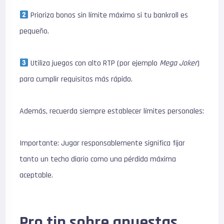
Prioriza bonos sin límite máximo si tu bankroll es
pequeño.
Utiliza juegos con alto RTP (por ejemplo
Mega Joker
)
para cumplir requisitos más rápido.
Además, recuerda siempre establecer límites personales:
Importante: Jugar responsablemente significa fijar
tanto un techo diario como una pérdida máxima
aceptable.
Pro tip sobre apuestas