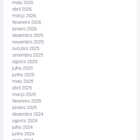
maio 2026
abril 2026
março 2026
fevereiro 2026
janeiro 2026
dezembro 2025
novembro 2025
outubro 2025
setembro 2025
agosto 2025
julho 2025
junho 2025
maio 2025
abril 2025
março 2025
fevereiro 2025
janeiro 2025
dezembro 2024
agosto 2024
julho 2024
junho 2024