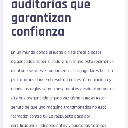
auditorías que
garantizan
confianza
En un mundo donde el juego digital crece a pasos
agigantados, saber si cada giro o mano está realmente
aleatorio se vuelve fundamental. Los jugadores buscan
plataformas donde el resultado no esté manipulado y
donde las reglas sean transparentes desde el primer clic.
¿Te has preguntado alguna vez cómo puedes estar
seguro de que una máquina tragamonedas no está
“cargada” contra ti? La respuesta pasa por
certificaciones independientes y auditorías técnicas