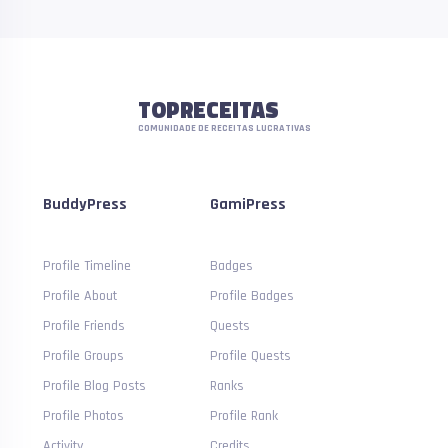
TOPRECEITAS
COMUNIDADE DE RECEITAS LUCRATIVAS
BuddyPress
GamiPress
Profile Timeline
Badges
Profile About
Profile Badges
Profile Friends
Quests
Profile Groups
Profile Quests
Profile Blog Posts
Ranks
Profile Photos
Profile Rank
Activity
Credits