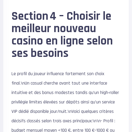
Section 4 – Choisir le
meilleur nouveau
casino en ligne selon
ses besoins
Le profil du joueur influence fortement son choix
final.\nUn casual cherche avant tout une interface
intuitive et des bonus modestes tandis qu’un high‑roller
privilégie limites élevées sur dépôts ainsi qu’un service
VIP dédié disponible jour/nuit.\nVoici quelques critères
décisifs classés selon trois axes principaux:\n\n- Profil :
budget mensuel moyen <100 €, entre 100 €–1000 € ou