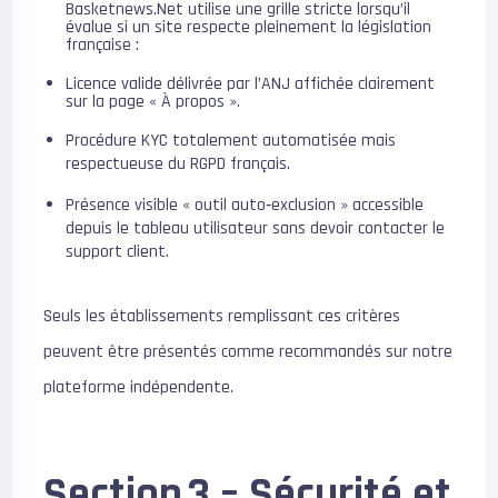
Basketnews.Net utilise une grille stricte lorsqu’il
évalue si un site respecte pleinement la législation
française :
Licence valide délivrée par l’ANJ affichée clairement
sur la page « À propos ».
Procédure KYC totalement automatisée mais
respectueuse du RGPD français.
Présence visible « outil auto‑exclusion » accessible
depuis le tableau utilisateur sans devoir contacter le
support client.
Seuls les établissements remplissant ces critères
peuvent être présentés comme recommandés sur notre
plateforme indépendente.
Section 3 – Sécurité et