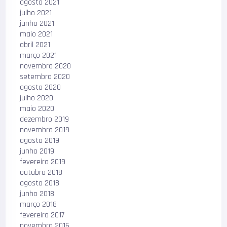
agosto 2021
julho 2021
junho 2021
maio 2021
abril 2021
março 2021
novembro 2020
setembro 2020
agosto 2020
julho 2020
maio 2020
dezembro 2019
novembro 2019
agosto 2019
junho 2019
fevereiro 2019
outubro 2018
agosto 2018
junho 2018
março 2018
fevereiro 2017
novembro 2016