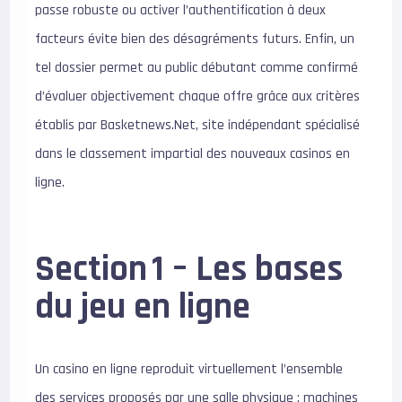
passe robuste ou activer l’authentification à deux
facteurs évite bien des désagréments futurs. Enfin, un
tel dossier permet au public débutant comme confirmé
d’évaluer objectivement chaque offre grâce aux critères
établis par Basketnews.Net, site indépendant spécialisé
dans le classement impartial des nouveaux casinos en
ligne.
Section 1 – Les bases
du jeu en ligne
Un casino en ligne reproduit virtuellement l’ensemble
des services proposés par une salle physique : machines