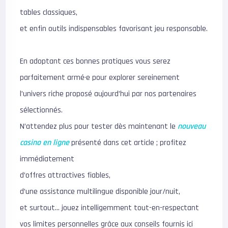
tables classiques,
et enfin outils indispensables favorisant jeu responsable.​
En adoptant ces bonnes pratiques vous serez
parfaitement armé·e pour explorer sereinement
l’univers riche proposé aujourd’hui par nos partenaires
sélectionnés.
N’attendez plus pour tester dès maintenant le
nouveau
casino en ligne
présenté dans cet article ; profitez
immédiatement
d’offres attractives fiables,
d’une assistance multilingue disponible jour/nuit,
et surtout… jouez intelligemment tout-en-respectant
vos limites personnelles grâce aux conseils fournis ici