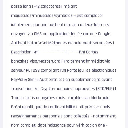
passe long (>12 caractères), mêlant
majuscules/minuscules/symboles — est complété
idéalement par une authentification à deux facteurs
envoyée via SMS ou application dédiée comme Google
Authenticator.\n\n| Méthodes de paiement sécurisées |
Description |\n|———————————|————-|\n| Cartes
bancaires Visa/MasterCard | Traitement immédiat via
serveur PCI DSS compliant |\n| Portefeuilles électroniques
PayPal & Skrill | Authentification supplémentaire avant
transaction |\n| Crypto‑monnaies approuvées (BTC/EUR) |
Transactions anonymes mais traçables via blockchain
|\n\nLa politique de confidentialité doit préciser quels
renseignements personnels sont collectés ‑ notamment
nom complet, date naissance pour vérification âge ‑