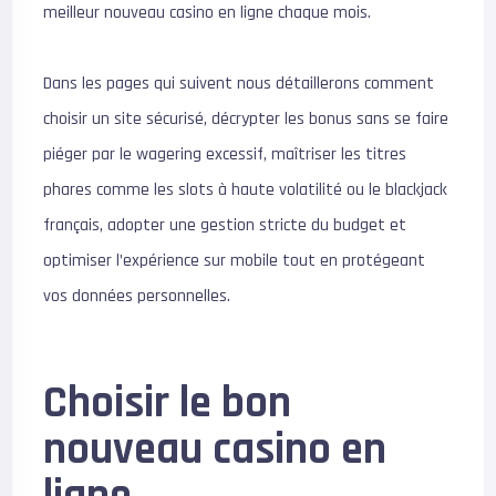
meilleur nouveau casino en ligne chaque mois.
Dans les pages qui suivent nous détaillerons comment
choisir un site sécurisé, décrypter les bonus sans se faire
piéger par le wagering excessif, maîtriser les titres
phares comme les slots à haute volatilité ou le blackjack
français, adopter une gestion stricte du budget et
optimiser l’expérience sur mobile tout en protégeant
vos données personnelles.
Choisir le bon
nouveau casino en