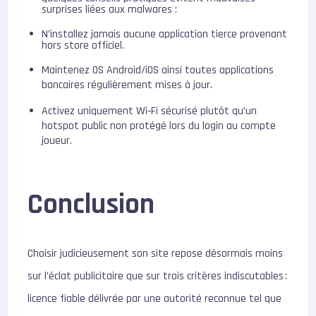
surprises liées aux malwares :
N’installez jamais aucune application tierce provenant
hors store officiel.
Maintenez OS Android/iOS ainsi toutes applications
bancaires régulièrement mises à jour.
Activez uniquement Wi‑Fi sécurisé plutôt qu’un
hotspot public non protégé lors du login au compte
joueur.
Conclusion
Choisir judicieusement son site repose désormais moins
sur l’éclat publicitaire que sur trois critères indiscutables :
licence fiable délivrée par une autorité reconnue tel que