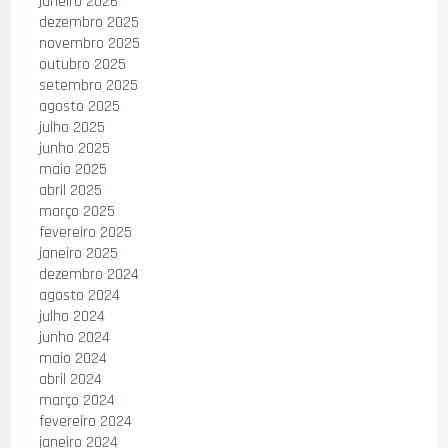
janeiro 2026
dezembro 2025
novembro 2025
outubro 2025
setembro 2025
agosto 2025
julho 2025
junho 2025
maio 2025
abril 2025
março 2025
fevereiro 2025
janeiro 2025
dezembro 2024
agosto 2024
julho 2024
junho 2024
maio 2024
abril 2024
março 2024
fevereiro 2024
janeiro 2024