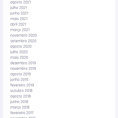
agosto 2021
julho 2021
junho 2021
maio 2021
abril 2021
março 2021
novembro 2020
setembro 2020
agosto 2020
julho 2020
maio 2020
dezembro 2019
novembro 2019
agosto 2019
junho 2019
fevereiro 2019
outubro 2018
agosto 2018
junho 2018
março 2018
fevereiro 2017