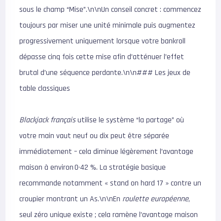
sous le champ “Mise”.\n\nUn conseil concret : commencez
toujours par miser une unité minimale puis augmentez
progressivement uniquement lorsque votre bankroll
dépasse cinq fois cette mise afin d’atténuer l’effet
brutal d’une séquence perdante.\n\n### Les jeux de
table classiques
Blackjack français
utilise le système “la partage” où
votre main vaut neuf ou dix peut être séparée
immédiatement – cela diminue légèrement l’avantage
maison à environ 0·42 %. La stratégie basique
recommande notamment « stand on hard 17 » contre un
croupier montrant un As.\n\nEn
roulette européenne
,
seul zéro unique existe ; cela ramène l’avantage maison