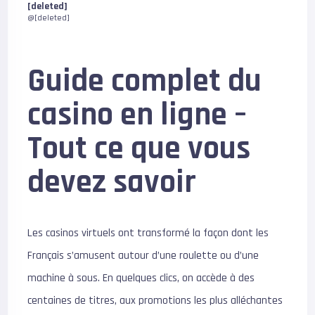
[deleted]
@[deleted]
Guide complet du
casino en ligne –
Tout ce que vous
devez savoir
Les casinos virtuels ont transformé la façon dont les
Français s’amusent autour d’une roulette ou d’une
machine à sous. En quelques clics, on accède à des
centaines de titres, aux promotions les plus alléchantes