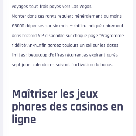
voyages tout frais payés vers Las Vegas.
Monter dans ces rangs requiert généralement au moins
€5000 dépensés sur six mois — chiffre indiqué clairement
dans l’accord VIP disponible sur chaque page “Programme
fidélité”.\n\nEnfin gardez toujours un œil sur les dates
limites : beaucoup d’offres récurrentes expirent après
sept jours calendaires suivant l’activation du bonus.
Maîtriser les jeux
phares des casinos en
ligne