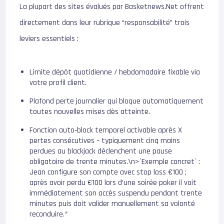
La plupart des sites évalués par Basketnews.Net offrent
directement dans leur rubrique “responsabilité” trois
leviers essentiels :
Limite dépôt quotidienne / hebdomadaire fixable via
votre profil client.
Plafond perte journalier qui bloque automatiquement
toutes nouvelles mises dès atteinte.
Fonction auto‑block temporel activable après X
pertes consécutives – typiquement cinq mains
perdues au blackjack déclenchent une pause
obligatoire de trente minutes.\n>`Exemple concret` :
Jean configure son compte avec stop loss €100 ;
après avoir perdu €100 lors d’une soirée poker il voit
immédiatement son accès suspendu pendant trente
minutes puis doit valider manuellement sa volonté
reconduire.*