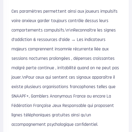
Ces paramètres permettent ainsi aux joueurs impulsifs
voire anxieux garder toujours contrôle dessus leurs
comportements compulsifs.\n\nReconnaître les signes
d’addiction & ressources d’aide → Les indicateurs
majeurs comprennent insomnie récurrente liée aux
sessions nocturnes prolongées , dépenses croissantes
malgré perte continue , irritabilité quand on ne peut pas
jouer.\nPour ceux qui sentent ces signaux apparaître il
existe plusieurs organisations francophones telles que
SNAAPF+, Gamblers Anonymous France ou encore La
Fédération Française Jeux Responsable qui proposent
lignes téléphoniques gratuites ainsi qu’un
accompagnement psychologique confidentiel.