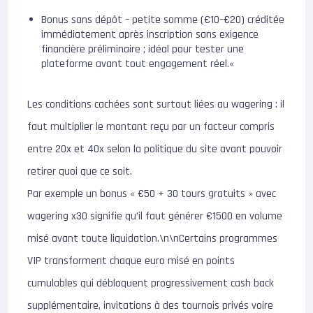
Bonus sans dépôt – petite somme (€10–€20) créditée
immédiatement après inscription sans exigence
financière préliminaire ; idéal pour tester une
plateforme avant tout engagement réel.«
Les conditions cachées sont surtout liées au wagering : il
faut multiplier le montant reçu par un facteur compris
entre 20x et 40x selon la politique du site avant pouvoir
retirer quoi que ce soit.
Par exemple un bonus « €50 + 30 tours gratuits » avec
wagering x30 signifie qu’il faut générer €1500 en volume
misé avant toute liquidation.\n\nCertains programmes
VIP transforment chaque euro misé en points
cumulables qui débloquent progressivement cash back
supplémentaire, invitations à des tournois privés voire