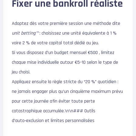
Fixer une bankroll réaliste
Adoptez dès votre première session une méthode dite
unit betting™
: choisissez une unité équivalente à 1 %
voire 2 % de votre capital total dédié au jeu.
Si vous disposez d’un budget mensuel €500 , limitez
chaque mise individuelle autour €5–10 selon le type de
jeu choisi.
Appliquez ensuite la règle stricte du “20 %” quotidien :
ne jamais engager plus qu’un cinquième maximum prévu
pour cette journée afin éviter toute perte
catastrophique accumulée.\n\n### Outils
d’auto‑exclusion et limites personnalisées