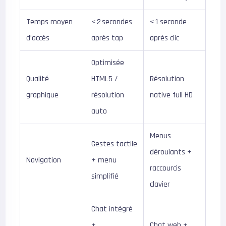
Temps moyen
< 2 secondes
< 1 seconde
d’accès
après tap
après clic
Optimisée
Qualité
HTML5 /
Résolution
graphique
résolution
native full HD
auto
Menus
Gestes tactile
déroulants +
Navigation
+ menu
raccourcis
simplifié
clavier
Chat intégré
+
Chat web +