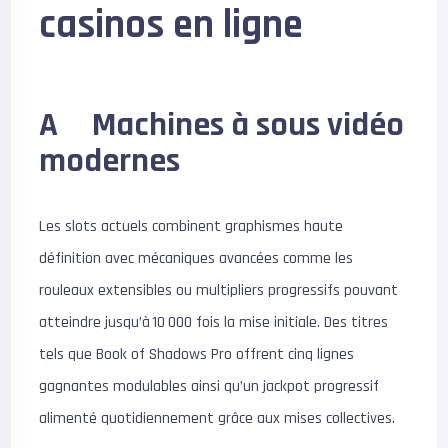
casinos en ligne
A Machines à sous vidéo
modernes
Les slots actuels combinent graphismes haute
définition avec mécaniques avancées comme les
rouleaux extensibles ou multipliers progressifs pouvant
atteindre jusqu’à 10 000 fois la mise initiale. Des titres
tels que Book of Shadows Pro offrent cinq lignes
gagnantes modulables ainsi qu’un jackpot progressif
alimenté quotidiennement grâce aux mises collectives.