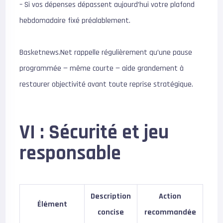
– Si vos dépenses dépassent aujourd’hui votre plafond
hebdomadaire fixé préalablement.
Basketnews.Net rappelle régulièrement qu’une pause
programmée — même courte — aide grandement à
restaurer objectivité avant toute reprise stratégique.
VI : Sécurité et jeu
responsable
Description
Action
Élément
concise
recommandée