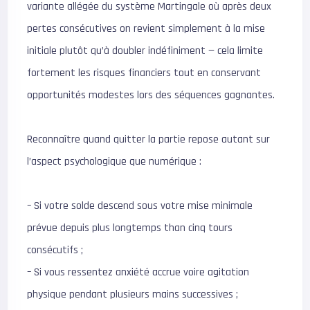
variante allégée du système Martingale où après deux
pertes consécutives on revient simplement à la mise
initiale plutôt qu’à doubler indéfiniment — cela limite
fortement les risques financiers tout en conservant
opportunités modestes lors des séquences gagnantes.
Reconnaître quand quitter la partie repose autant sur
l’aspect psychologique que numérique :
– Si votre solde descend sous votre mise minimale
prévue depuis plus longtemps than cinq tours
consécutifs ;
– Si vous ressentez anxiété accrue voire agitation
physique pendant plusieurs mains successives ;