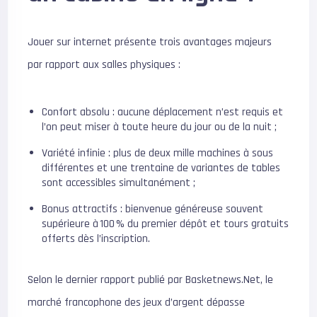
Jouer sur internet présente trois avantages majeurs
par rapport aux salles physiques :
Confort absolu : aucune déplacement n’est requis et
l’on peut miser à toute heure du jour ou de la nuit ;
Variété infinie : plus de deux mille machines à sous
différentes et une trentaine de variantes de tables
sont accessibles simultanément ;
Bonus attractifs : bienvenue généreuse souvent
supérieure à 100 % du premier dépôt et tours gratuits
offerts dès l’inscription.
Selon le dernier rapport publié par Basketnews.Net, le
marché francophone des jeux d’argent dépasse