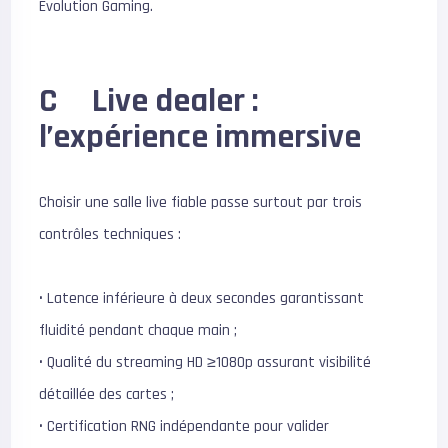
Evolution Gaming.
C Live dealer :
l’expérience immersive
Choisir une salle live fiable passe surtout par trois
contrôles techniques :
• Latence inférieure à deux secondes garantissant
fluidité pendant chaque main ;
• Qualité du streaming HD ≥1080p assurant visibilité
détaillée des cartes ;
• Certification RNG indépendante pour valider