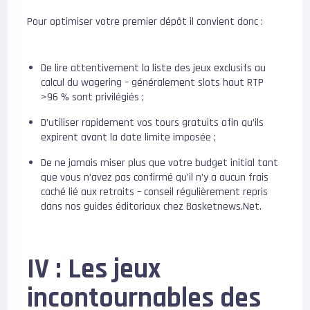
Pour optimiser votre premier dépôt il convient donc :
De lire attentivement la liste des jeux exclusifs au
calcul du wagering – généralement slots haut RTP
>96 % sont privilégiés ;
D’utiliser rapidement vos tours gratuits afin qu’ils
expirent avant la date limite imposée ;
De ne jamais miser plus que votre budget initial tant
que vous n’avez pas confirmé qu’il n’y a aucun frais
caché lié aux retraits – conseil régulièrement repris
dans nos guides éditoriaux chez Basketnews.Net.
IV : Les jeux
incontournables des