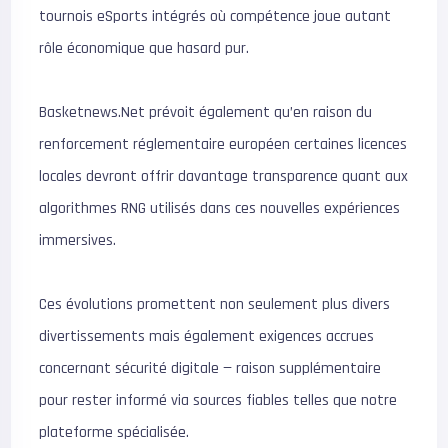
tournois eSports intégrés où compétence joue autant
rôle économique que hasard pur.
Basketnews.Net prévoit également qu’en raison du
renforcement réglementaire européen certaines licences
locales devront offrir davantage transparence quant aux
algorithmes RNG utilisés dans ces nouvelles expériences
immersives.
Ces évolutions promettent non seulement plus divers
divertissements mais également exigences accrues
concernant sécurité digitale — raison supplémentaire
pour rester informé via sources fiables telles que notre
plateforme spécialisée.