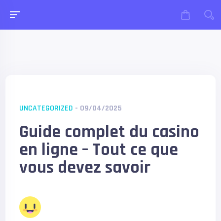
UNCATEGORIZED
- 09/04/2025
Guide complet du casino
en ligne – Tout ce que
vous devez savoir