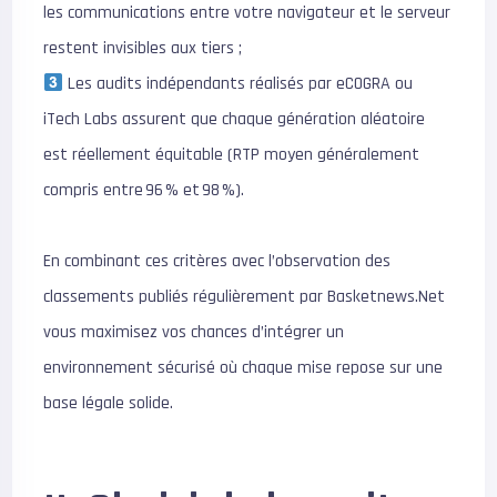
les communications entre votre navigateur et le serveur
restent invisibles aux tiers ;
Les audits indépendants réalisés par eCOGRA ou
iTech Labs assurent que chaque génération aléatoire
est réellement équitable (RTP moyen généralement
compris entre 96 % et 98 %).
En combinant ces critères avec l’observation des
classements publiés régulièrement par Basketnews.Net
vous maximisez vos chances d’intégrer un
environnement sécurisé où chaque mise repose sur une
base légale solide.