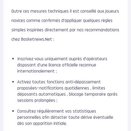
Outre ces mesures techniques il est conseillé aux joueurs
novices comme confirmés d’appliquer quelques règles
simples inspirées directement par nos recommandations
chez Basketnews.Net :
Inscrivez-vous uniquement auprès d’opérateurs
disposant d’une licence officielle reconnue
internationalement ;
Activez toutes fonctions anti‑dépassement
proposées—notifications quotidiennes , limites
déposants automatiques , blocage temporaire après
sessions prolongées ;
Consultez régulièrement vos statistiques
personnelles afin détecter toute dérive éventuelle
dès son apparition initiale.