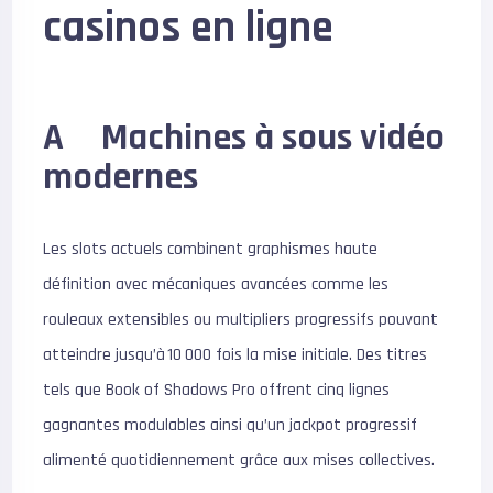
casinos en ligne
A Machines à sous vidéo
modernes
Les slots actuels combinent graphismes haute
définition avec mécaniques avancées comme les
rouleaux extensibles ou multipliers progressifs pouvant
atteindre jusqu’à 10 000 fois la mise initiale. Des titres
tels que Book of Shadows Pro offrent cinq lignes
gagnantes modulables ainsi qu’un jackpot progressif
alimenté quotidiennement grâce aux mises collectives.