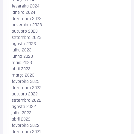
fevereiro 2024
janeiro 2024
dezembro 2023
novembro 2023
outubro 2023
setembro 2023
agosto 2023
julho 2023
junho 2023
maio 2023
abril 2023
março 2023
fevereiro 2023
dezembro 2022
outubro 2022
setembro 2022
agosto 2022
julho 2022
abril 2022
fevereiro 2022
dezembro 2021