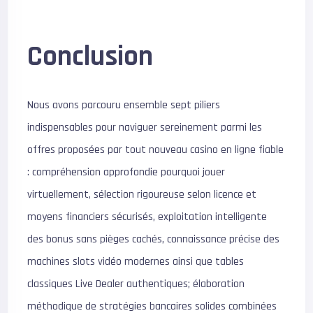
Conclusion
Nous avons parcouru ensemble sept piliers
indispensables pour naviguer sereinement parmi les
offres proposées par tout nouveau casino en ligne fiable
: compréhension approfondie pourquoi jouer
virtuellement, sélection rigoureuse selon licence et
moyens financiers sécurisés, exploitation intelligente
des bonus sans pièges cachés, connaissance précise des
machines slots vidéo modernes ainsi que tables
classiques Live Dealer authentiques; élaboration
méthodique de stratégies bancaires solides combinées