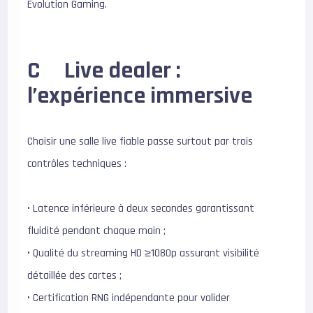
Evolution Gaming.
C Live dealer :
l’expérience immersive
Choisir une salle live fiable passe surtout par trois
contrôles techniques :
• Latence inférieure à deux secondes garantissant
fluidité pendant chaque main ;
• Qualité du streaming HD ≥1080p assurant visibilité
détaillée des cartes ;
• Certification RNG indépendante pour valider