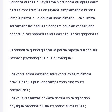
variante allégée du système Martingale où après deux
pertes consécutives on revient simplement à la mise
initiale plutôt qu’à doubler indéfiniment — cela limite
fortement les risques financiers tout en conservant
opportunités modestes lors des séquences gagnantes.
Reconnaître quand quitter la partie repose autant sur
l’aspect psychologique que numérique :
– Si votre solde descend sous votre mise minimale
prévue depuis plus longtemps than cinq tours
consécutifs ;
– Si vous ressentez anxiété accrue voire agitation
physique pendant plusieurs mains successives ;