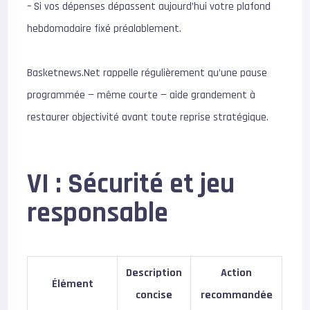
– Si vos dépenses dépassent aujourd’hui votre plafond
hebdomadaire fixé préalablement.
Basketnews.Net rappelle régulièrement qu’une pause
programmée — même courte — aide grandement à
restaurer objectivité avant toute reprise stratégique.
VI : Sécurité et jeu
responsable
Description
Action
Élément
concise
recommandée