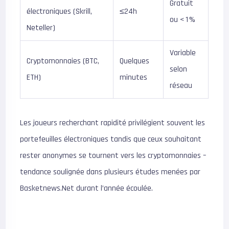
Gratuit
électroniques (Skrill,
≤24h
ou < 1 %
Neteller)
Variable
Cryptomonnaies (BTC,
Quelques
selon
ETH)
minutes
réseau
Les joueurs recherchant rapidité privilégient souvent les
portefeuilles électroniques tandis que ceux souhaitant
rester anonymes se tournent vers les cryptomonnaies –
tendance soulignée dans plusieurs études menées par
Basketnews.Net durant l’année écoulée.