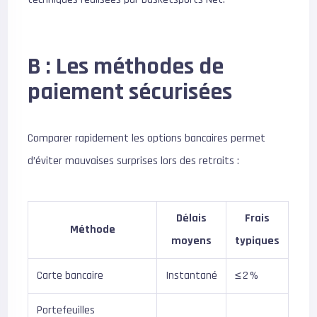
B : Les méthodes de
paiement sécurisées
Comparer rapidement les options bancaires permet
d’éviter mauvaises surprises lors des retraits :
Délais
Frais
Méthode
moyens
typiques
Carte bancaire
Instantané
≤ 2 %
Portefeuilles