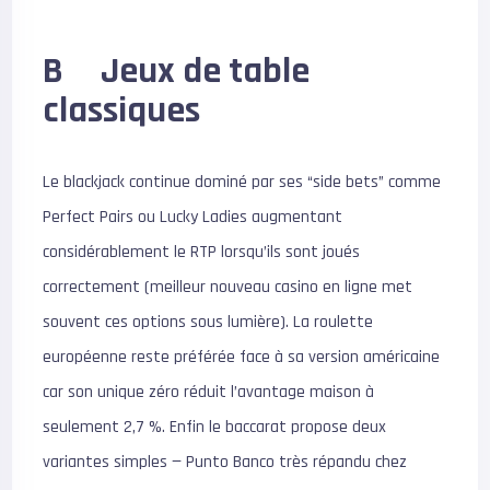
B Jeux de table
classiques
Le blackjack continue dominé par ses “side bets” comme
Perfect Pairs ou Lucky Ladies augmentant
considérablement le RTP lorsqu’ils sont joués
correctement (meilleur nouveau casino en ligne met
souvent ces options sous lumière). La roulette
européenne reste préférée face à sa version américaine
car son unique zéro réduit l’avantage maison à
seulement 2,7 %. Enfin le baccarat propose deux
variantes simples — Punto Banco très répandu chez