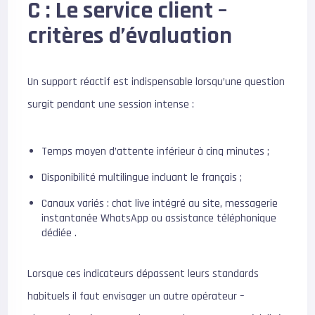
C : Le service client –
critères d’évaluation
Un support réactif est indispensable lorsqu’une question
surgit pendant une session intense :
Temps moyen d’attente inférieur à cinq minutes ;
Disponibilité multilingue incluant le français ;
Canaux variés : chat live intégré au site, messagerie
instantanée WhatsApp ou assistance téléphonique
dédiée .
Lorsque ces indicateurs dépassent leurs standards
habituels il faut envisager un autre opérateur –