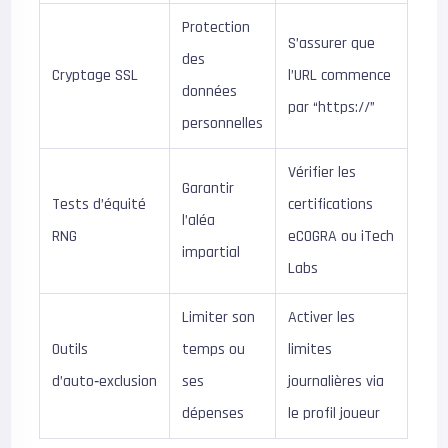
Protection
S’assurer que
des
Cryptage SSL
l’URL commence
données
par “https://”
personnelles
Vérifier les
Garantir
Tests d’équité
certifications
l’aléa
RNG
eCOGRA ou iTech
impartial
Labs
Limiter son
Activer les
Outils
temps ou
limites
d’auto‑exclusion
ses
journalières via
dépenses
le profil joueur