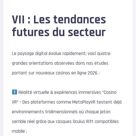
VII : Les tendances
futures du secteur
Le paysage digital évolue rapidement; voici quatre
grandes orientations observées dans nos études
portant sur nouveaux casinos en ligne 2026 :
Réalité virtuelle & expériences immersives “Casino
VR” – Des plateformes comme MetaPlayVR testent déjà
environnements tridimensionnels où chaque jeton
semble réel grâce aux casques Oculus Rift compatibles
mobile ;