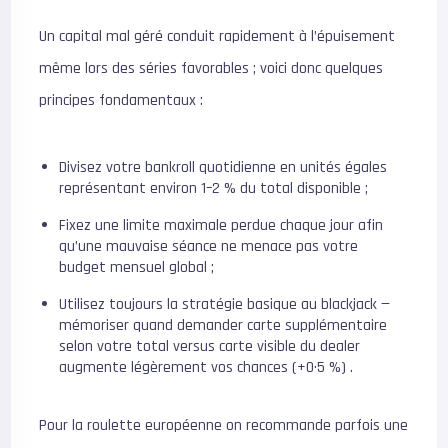
Un capital mal géré conduit rapidement à l’épuisement
même lors des séries favorables ; voici donc quelques
principes fondamentaux :
Divisez votre bankroll quotidienne en unités égales
représentant environ 1–2 % du total disponible ;
Fixez une limite maximale perdue chaque jour afin
qu’une mauvaise séance ne menace pas votre
budget mensuel global ;
Utilisez toujours la stratégie basique au blackjack —
mémoriser quand demander carte supplémentaire
selon votre total versus carte visible du dealer
augmente légèrement vos chances (+0·5 %) .
Pour la roulette européenne on recommande parfois une