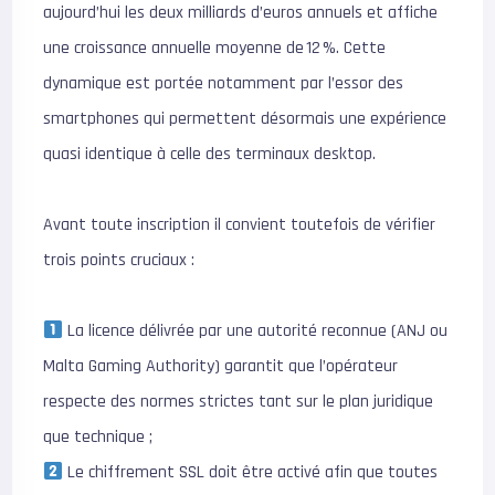
aujourd’hui les deux milliards d’euros annuels et affiche
une croissance annuelle moyenne de 12 %. Cette
dynamique est portée notamment par l’essor des
smartphones qui permettent désormais une expérience
quasi identique à celle des terminaux desktop.
Avant toute inscription il convient toutefois de vérifier
trois points cruciaux :
La licence délivrée par une autorité reconnue (ANJ ou
Malta Gaming Authority) garantit que l’opérateur
respecte des normes strictes tant sur le plan juridique
que technique ;
Le chiffrement SSL doit être activé afin que toutes