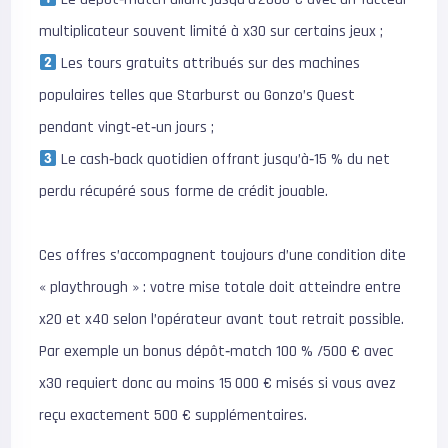
multiplicateur souvent limité à x30 sur certains jeux ;
Les tours gratuits attribués sur des machines
populaires telles que Starburst ou Gonzo’s Quest
pendant vingt‑et‑un jours ;
Le cash‑back quotidien offrant jusqu’à‑15 % du net
perdu récupéré sous forme de crédit jouable.
Ces offres s’accompagnent toujours d’une condition dite
« playthrough » : votre mise totale doit atteindre entre
x20 et x40 selon l’opérateur avant tout retrait possible.
Par exemple un bonus dépôt‑match 100 % /500 € avec
x30 requiert donc au moins 15 000 € misés si vous avez
reçu exactement 500 € supplémentaires.