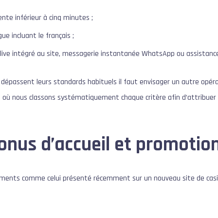
te inférieur à cinq minutes ;
gue incluant le français ;
 live intégré au site, messagerie instantanée WhatsApp ou assistanc
 dépassent leurs standards habituels il faut envisager un autre opér
 où nous classons systématiquement chaque critère afin d’attribuer u
 bonus d’accueil et promotio
ments comme celui présenté récemment sur un nouveau site de casi