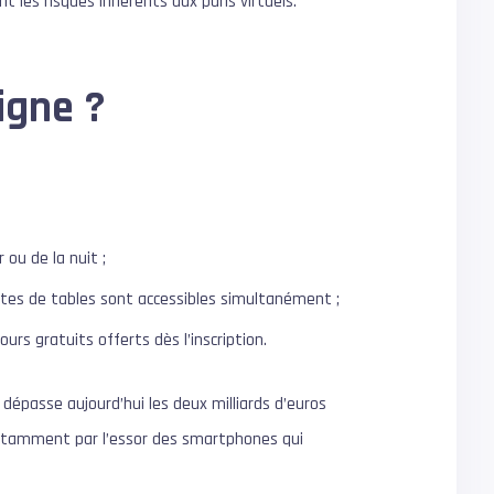
 les risques inhérents aux paris virtuels.
igne ?
ou de la nuit ;
antes de tables sont accessibles simultanément ;
rs gratuits offerts dès l’inscription.
dépasse aujourd’hui les deux milliards d’euros
notamment par l’essor des smartphones qui