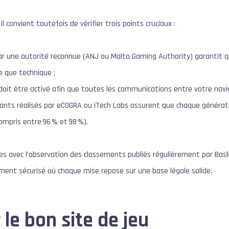
il convient toutefois de vérifier trois points cruciaux :
par une autorité reconnue (ANJ ou Malta Gaming Authority) garantit 
ue que technique ;
oit être activé afin que toutes les communications entre votre navigat
ants réalisés par eCOGRA ou iTech Labs assurent que chaque générati
pris entre 96 % et 98 %).
res avec l’observation des classements publiés régulièrement par B
ment sécurisé où chaque mise repose sur une base légale solide.
r le bon site de jeu