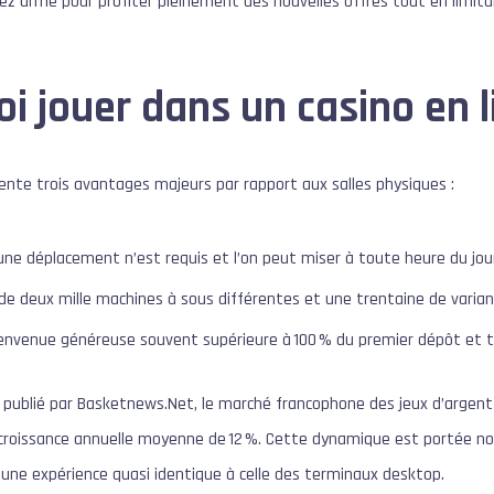
ez armé pour profiter pleinement des nouvelles offres tout en limitant
oi jouer dans un casino en l
ente trois avantages majeurs par rapport aux salles physiques :
une déplacement n’est requis et l’on peut miser à toute heure du jour 
us de deux mille machines à sous différentes et une trentaine de vari
ienvenue généreuse souvent supérieure à 100 % du premier dépôt et tou
t publié par Basketnews.Net, le marché francophone des jeux d’argent 
 croissance annuelle moyenne de 12 %. Cette dynamique est portée 
ne expérience quasi identique à celle des terminaux desktop.