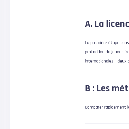
A. La licen
La première étape consis
protection du joueur fr
internationales – deux
B : Les mé
Comparer rapidement les