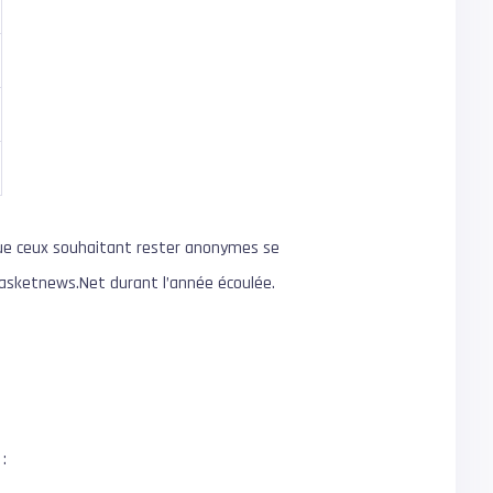
 que ceux souhaitant rester anonymes se
asketnews.Net durant l’année écoulée.
: