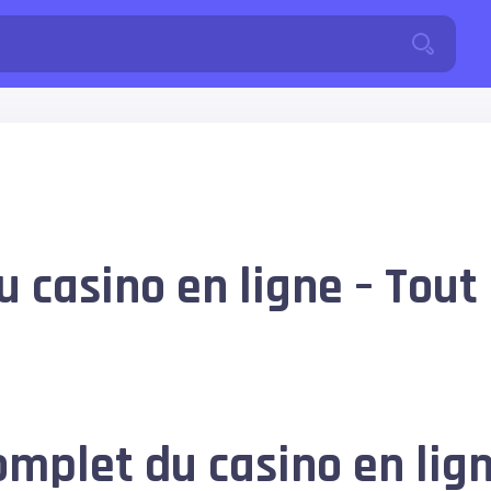
 casino en ligne – Tout
omplet du casino en lign