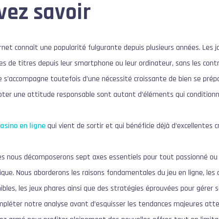
vez savoir
rnet connaît une popularité fulgurante depuis plusieurs années. Les jo
es de titres depuis leur smartphone ou leur ordinateur, sans les co
e s’accompagne toutefois d’une nécessité croissante de bien se prépar
er une attitude responsable sont autant d’éléments qui conditionnen
asino en ligne
qui vient de sortir et qui bénéficie déjà d’excellentes cr
es nous décomposerons sept axes essentiels pour tout passionné ou
que. Nous aborderons les raisons fondamentales du jeu en ligne, les cr
bles, les jeux phares ainsi que des stratégies éprouvées pour gérer so
mpléter notre analyse avant d’esquisser les tendances majeures atte