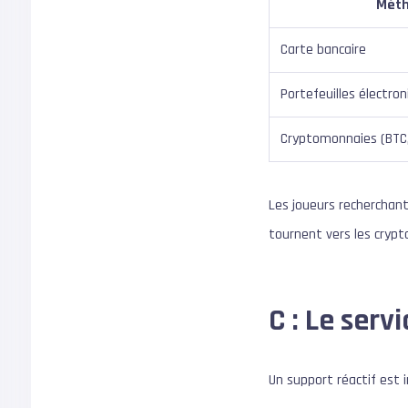
Mét
Carte bancaire
Portefeuilles électroni
Cryptomonnaies (BTC,
Les joueurs recherchant
tournent vers les cryp
C : Le serv
Un support réactif est 