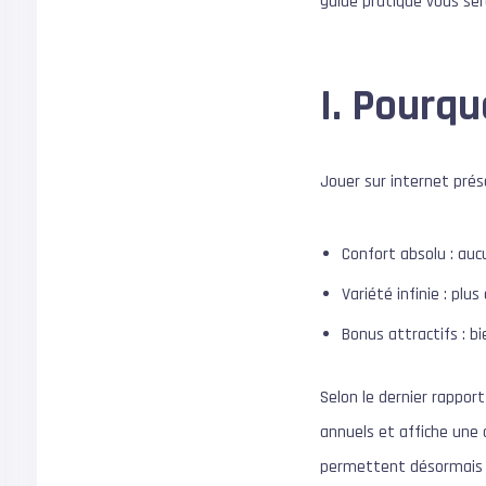
guide pratique vous ser
I. Pourqu
Jouer sur internet prés
Confort absolu : auc
Variété infinie : pl
Bonus attractifs : b
Selon le dernier rappor
annuels et affiche une
permettent désormais u