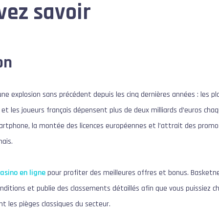
vez savoir
on
 une explosion sans précédent depuis les cinq dernières années : les p
et les joueurs français dépensent plus de deux milliards d’euros chaq
rtphone, la montée des licences européennes et l’attrait des promo
ais.
asino en ligne
pour profiter des meilleures offres et bonus. Basket
onditions et publie des classements détaillés afin que vous puissiez ch
t les pièges classiques du secteur.