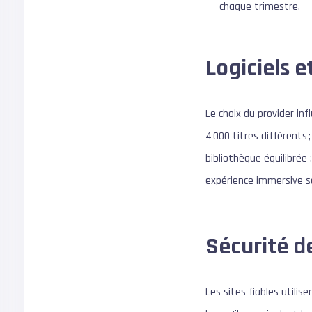
chaque trimestre.
Logiciels e
Le choix du provider inf
4 000 titres différents
bibliothèque équilibrée
expérience immersive s
Sécurité d
Les sites fiables utili