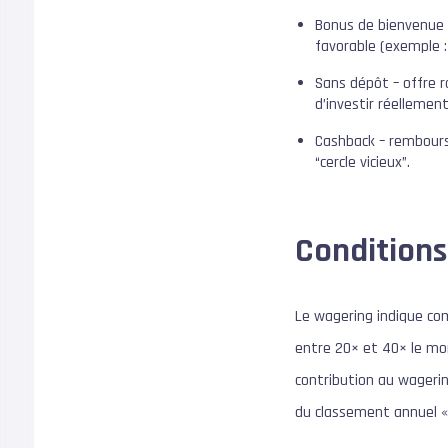
Bonus de bienvenue –
favorable (exemple 
Sans dépôt – offre r
d’investir réellemen
Cashback – rembourse
“cercle vicieux”.
Conditions
Le wagering indique com
entre 20× et 40× le mon
contribution au wagerin
du classement annuel « 