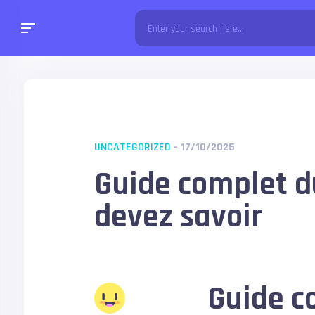
UNCATEGORIZED
- 17/10/2025
Guide complet du
devez savoir
Guide c