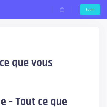
Login
 ce que vous
e – Tout ce que