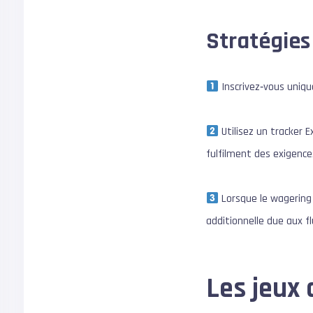
Stratégies
Inscrivez‑vous uniqu
Utilisez un tracker E
fulfilment des exigence
Lorsque le wagering 
additionnelle due aux f
Les jeux 