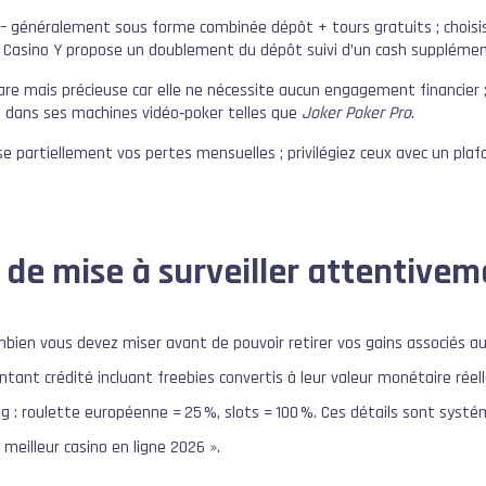
 généralement sous forme combinée dépôt + tours gratuits ; choisiss
: Casino Y propose un doublement du dépôt suivi d’un cash supplémen
are mais précieuse car elle ne nécessite aucun engagement financier 
t dans ses machines vidéo‑poker telles que
Joker Poker Pro
.
 partiellement vos pertes mensuelles ; privilégiez ceux avec un plaf
 de mise à surveiller attentive
bien vous devez miser avant de pouvoir retirer vos gains associés au
tant crédité incluant freebies convertis à leur valeur monétaire réell
g : roulette européenne = 25 %, slots = 100 %. Ces détails sont sys
meilleur casino en ligne 2026 ».