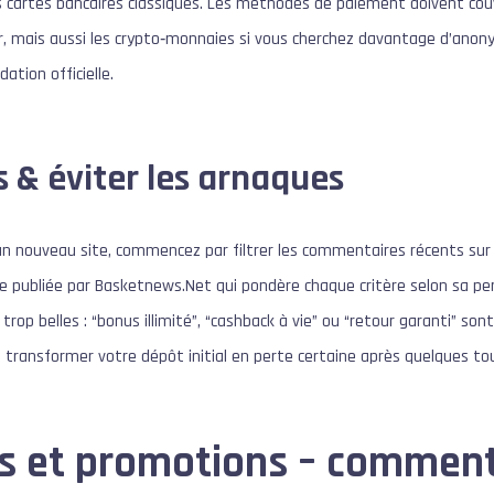
es cartes bancaires classiques. Les méthodes de paiement doivent couv
r, mais aussi les crypto‑monnaies si vous cherchez davantage d’anon
tion officielle.
is & éviter les arnaques
un nouveau site, commencez par filtrer les commentaires récents sur 
e publiée par Basketnews.Net qui pondère chaque critère selon sa per
rop belles : “bonus illimité”, “cashback à vie” ou “retour garanti” s
t transformer votre dépôt initial en perte certaine après quelques t
s et promotions – comment 