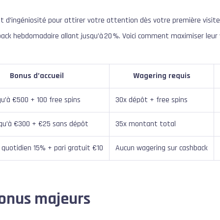
t d’ingéniosité pour attirer votre attention dès votre première visite 
ck hebdomadaire allant jusqu’à 20 %. Voici comment maximiser leur va
Bonus d’accueil
Wagering requis
u’à €500 + 100 free spins
30x dépôt + free spins
qu’à €300 + €25 sans dépôt
35x montant total
quotidien 15% + pari gratuit €10
Aucun wagering sur cashback
bonus majeurs