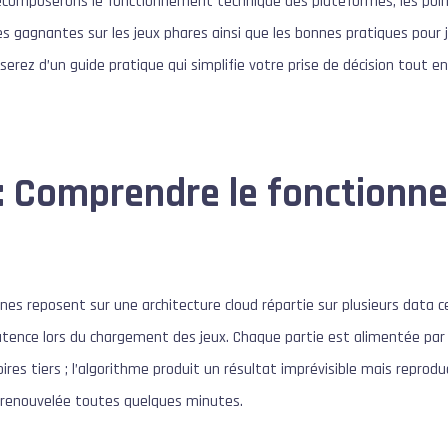
écomposerons le fonctionnement technique des plateformes, les point
ies gagnantes sur les jeux phares ainsi que les bonnes pratiques pour 
serez d’un guide pratique qui simplifie votre prise de décision tout en
1 : Comprendre le fonctionn
s reposent sur une architecture cloud répartie sur plusieurs data ce
atence lors du chargement des jeux. Chaque partie est alimentée par
oires tiers ; l’algorithme produit un résultat imprévisible mais reprod
 renouvelée toutes quelques minutes.