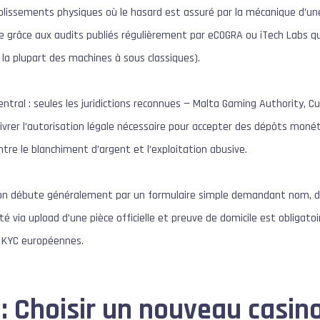
issements physiques où le hasard est assuré par la mécanique d’une ro
e grâce aux audits publiés régulièrement par eCOGRA ou iTech Labs q
la plupart des machines à sous classiques).
 central : seules les juridictions reconnues — Malta Gaming Authority,
ivrer l’autorisation légale nécessaire pour accepter des dépôts monét
ntre le blanchiment d’argent et l’exploitation abusive.
tion débute généralement par un formulaire simple demandant nom, da
ité via upload d’une pièce officielle et preuve de domicile est obliga
s KYC européennes.
 : Choisir un nouveau casino