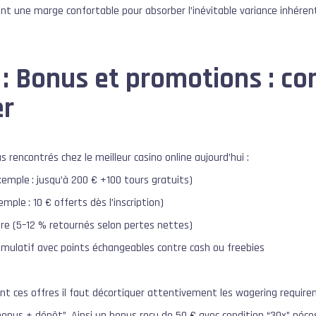
nt une marge confortable pour absorber l’inévitable variance inhéren
4 : Bonus et promotions : c
er
 rencontrés chez le meilleur casino online aujourd’hui :
xemple : jusqu’à 200 € +100 tours gratuits)
ple : 10 € offerts dès l’inscription)
e (5–12 % retournés selon pertes nettes)
umulatif avec points échangeables contre cash ou freebies
nt ces offres il faut décortiquer attentivement les wagering requir
nus + dépôt”. Ainsi un bonus reçu de 50 € avec condition “30x” néce