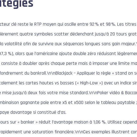
atégies
teur clé reste le RTP moyen qui oscille entre 92 % et 98 %. Les titres
èrement quatre symboles scatter déclenchant jusqu’à 20 tours gratuit
 la volatilité afin de survivre aux séquences longues sans gain majeu
7,3 %), alors que l’américaine ajoute double zéro réduisant légèreme
consiste à doubler après chaque perte mais à imposer une limite max
effondrement du bankroll.\n\nBlackjack – Appliquer la règle « stand 
lement les cartes hautes vs basses (« High‑Low ») avec un indice simp
mise jusqu’à deux fois votre mise standard.\n\nPoker vidéo & Baccara
binaison gagnante paie entre x5 et x500 selon le tableau paytable ; 
 paye davantage si constitué d’as.
jours sur « banker » réduit l’avantage maison à
1,06 %. Utilisez cepen
 rapidement une saturation financière.\n\nCes exemples illustrent c