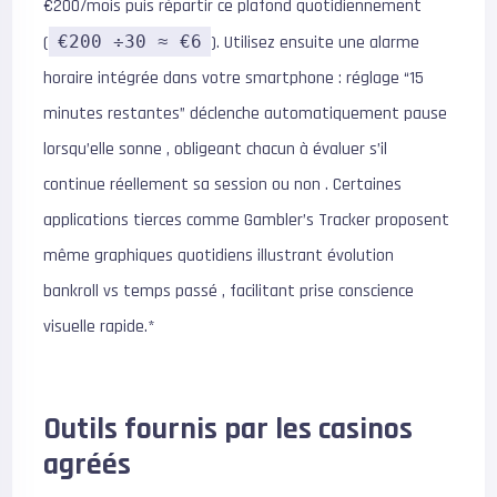
€200/mois puis répartir ce plafond quotidiennement
(
€200 ÷30 ≈ €6
). Utilisez ensuite une alarme
horaire intégrée dans votre smartphone : réglage “15
minutes restantes” déclenche automatiquement pause
lorsqu’elle sonne , obligeant chacun à évaluer s’il
continue réellement sa session ou non . Certaines
applications tierces comme Gambler’s Tracker proposent
même graphiques quotidiens illustrant évolution
bankroll vs temps passé , facilitant prise conscience
visuelle rapide.*
Outils fournis par les casinos
agréés