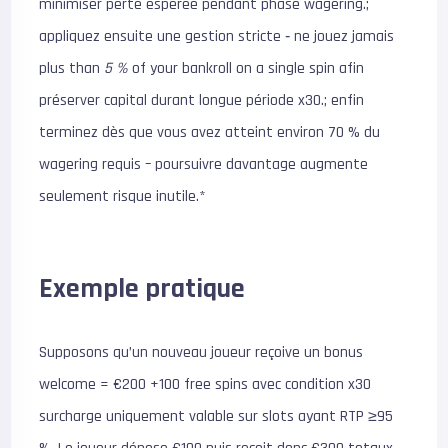
minimiser perte espérée pendant phase wagering.;
appliquez ensuite une gestion stricte ‑ ne jouez jamais
plus than
5 %
of your bankroll on a single spin afin
préserver capital durant longue période x30.; enfin
terminez dès que vous avez atteint environ 70 % du
wagering requis – poursuivre davantage augmente
seulement risque inutile.*
Exemple pratique
Supposons qu’un nouveau joueur reçoive un bonus
welcome = €200 +100 free spins avec condition x30
surcharge uniquement valable sur slots ayant RTP ≥95