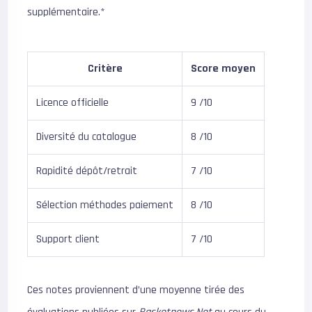
supplémentaire.*
Critère
Score moyen
Licence officielle
9 /10
Diversité du catalogue
8 /10
Rapidité dépôt/retrait
7 /10
Sélection méthodes paiement
8 /10
Support client
7 /10
Ces notes proviennent d’une moyenne tirée des