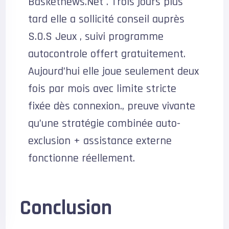
Basketnews.Net . Trois jours plus
tard elle a sollicité conseil auprès
S.O.S Jeux , suivi programme
autocontrole offert gratuitement.​
Aujourd’hui elle joue seulement deux
fois par mois avec limite stricte
fixée dès connexion., preuve vivante
qu’une stratégie combinée auto-
exclusion + assistance externe
fonctionne réellement.
Conclusion