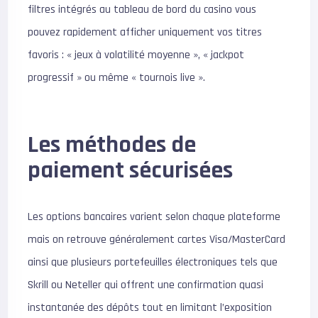
filtres intégrés au tableau de bord du casino vous
pouvez rapidement afficher uniquement vos titres
favoris : « jeux à volatilité moyenne », « jackpot
progressif » ou même « tournois live ».
Les méthodes de
paiement sécurisées
Les options bancaires varient selon chaque plateforme
mais on retrouve généralement cartes Visa/MasterCard
ainsi que plusieurs portefeuilles électroniques tels que
Skrill ou Neteller qui offrent une confirmation quasi
instantanée des dépôts tout en limitant l’exposition